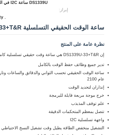
إبراز:
ty
,
ساعة الوقت الحقيقي التسلسلية I2C DS1339U-33+T&R
نظرة عامة على المنتج
إن DS1339U-33+T&R هي ساعة وقت حقيقي تسلسلية كاملة بتقنية I2C تدير جميع وظائف حفظ الوقت بدقة وموثوقية عالية.
تدير جميع وظائف حفظ الوقت بالكامل
ساعة الوقت الحقيقي تحسب الثواني والدقائق والساعات وتاري
عام 2100
إنذاران لتحديد الوقت
خرج موجة مربعة قابلة للبرمجة
علم توقف المذبذب
تتصل بمعظم المتحكمات الدقيقة
واجهة تسلسلية I2C
التشغيل منخفض الطاقة يطيل وقت تشغيل النسخ الاحتياطي ل