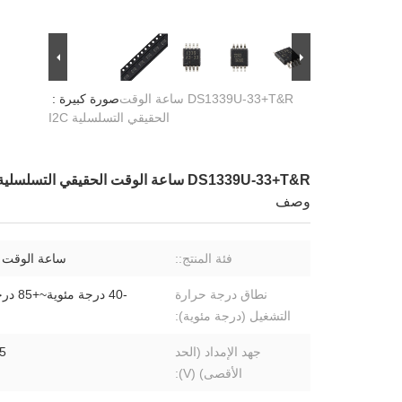
DS1339U-33+T&R ساعة الوقت
صورة كبيرة :
الحقيقي التسلسلية I2C
DS1339U-33+T&R ساعة الوقت الحقيقي التسلسلية I2C
وصف
فئة المنتج::
ساعة الوقت 
نطاق درجة حرارة
-40 درجة مئوية~+85 درجة مئوية
التشغيل (درجة مئوية):
جهد الإمداد (الحد
5.5
الأقصى) (V):