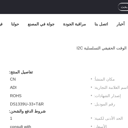
بحث
أخبار
اتصل بنا
مراقبة الجودة
جولة في المصنع
حولنا
في
تفاصيل المنتج:
مكان المنشأ:
CN
اسم العلامة التجارية:
ADI
إصدار الشهادات:
ROHS
رقم الموديل:
DS1339U-33+T&R
شروط الدفع والشحن:
الحد الأدنى لكمية:
1
الأسعار:
consult with