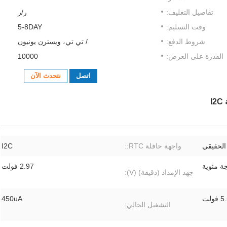
تفاصيل التغليف:
ر/ر
وقت التسليم:
5-8DAY
شروط الدفع:
/ تي تي، ويسترن يونيون
القدرة على العرض:
10000
اتصل
نتحدث الآن
الحقيقي
واجهة حافلة RTC::
I2C
2.97 فولت
جهد الإمداد (دقيقة) (V):
 فولت
450uA
التشغيل الحالي: