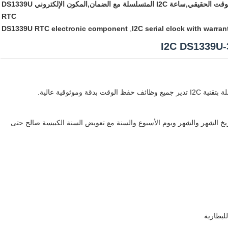
DS1339U ساعة I2C في الوقت الحقيقي,ساعة I2C المتسلسلة مع الضمان,المكون الإلكتروني DS1339U
RTC
DS1339U RTC electronic component
,
I2C serial clock with warran
خ الشهر والشهر ويوم الأسبوع والسنة مع تعويض السنة الكبيسة صالح حتى
لبطارية