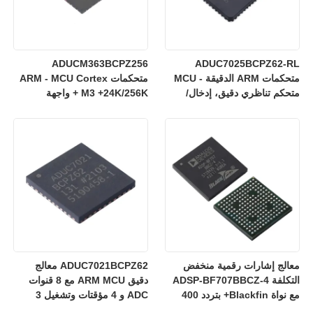
ADUCM363BCPZ256
ADUC7025BCPZ62-RL
متحكمات ARM الدقيقة - MCU
متحكمات ARM - MCU Cortex
متحكم تناظري دقيق، إدخال/
M3 +24K/256K + واجهة
إخراج تناظري 12 بت،
تناظرية رقمية أحادية 24 بت
ARM7TDMI MCU
معالج إشارات رقمية منخفض
ADUC7021BCPZ62 معالج
التكلفة ADSP-BF707BBCZ-4
دقيق ARM MCU مع 8 قنوات
مع نواة Blackfin+ بتردد 400
ADC و 4 مؤقتات وتشغيل 3
ميجاهرتز وذاكرة وصول عشوائي
فولت للتحكم الصناعي