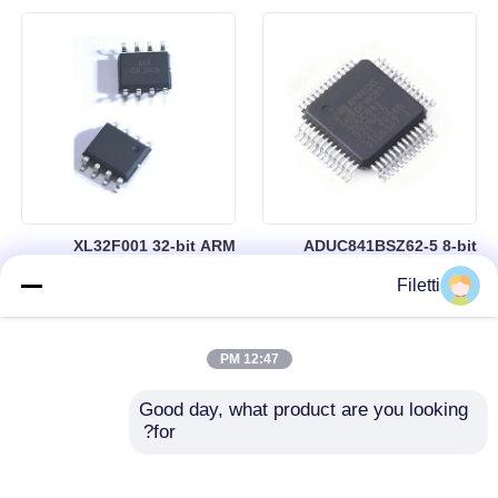
(RAM) سعة 64 كيلوبايت في
حزمة BGA-184
XL32F001 32-bit ARM
ADUC841BSZ62-5 8-bit
Cortex-M0+ Microcontroller
Microcontroller MCU
Filetti
MCU with 24MHz Speed
Microconverter with 20 MHz
24Kbytes Flash and
Clock Frequency 34 I/O and
3Kbytes SRAM
4.75 V Min Supply Voltage
12:47 PM
Good day, what product are you looking 
for?