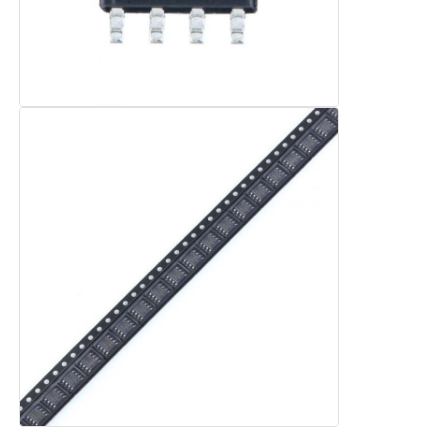
Circuits intégrés RF
Composants électroniques
Programmeur PLC
Module GPS
Module de radiofréquence
Module de puissance
Relais à semi-conducteur