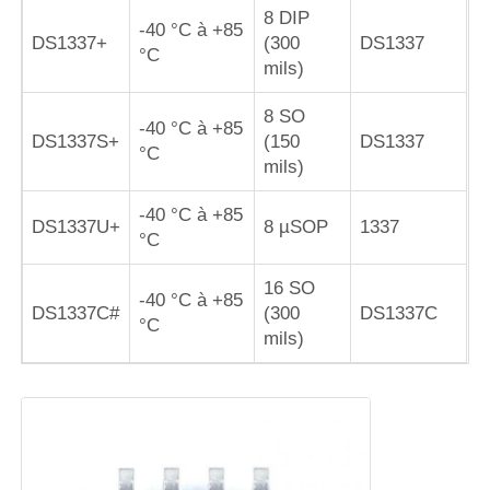
8 DIP
-40 °C à +85
DS1337+
(300
DS1337
°C
Unité de microcontrôleur de MCU
mils)
8 SO
Système SOC sur puce
-40 °C à +85
DS1337S+
(150
DS1337
°C
mils)
IC de l'unité MPU
-40 °C à +85
DS1337U+
8 µSOP
1337
°C
CPLD PLD
16 SO
-40 °C à +85
DS1337C#
(300
DS1337C
°C
Détecteur thermique infrarouge
mils)
Puce de DSP IC
Puce de mémoire de DRACHME