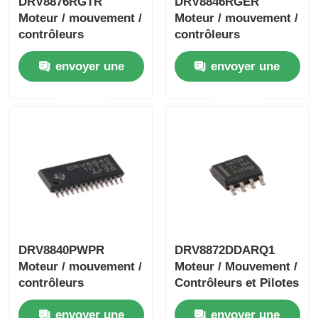
DRV8876RGTR
DRV8846RGER
Moteur / mouvement /
Moteur / mouvement /
contrôleurs
contrôleurs
d'allumage et pilotes
d'allumage et pilotes
envoyer une
envoyer une
40 V 3,5 A H-bridge
1.4A Stpr bipolaire
demande
demande
DRV8840PWPR
DRV8872DDARQ1
Moteur / mouvement /
Moteur / Mouvement /
contrôleurs
Contrôleurs et Pilotes
d'allumage et pilotes
d'Allumage 3.6A
envoyer une
envoyer une
5A pilote de moteur
Pilote Moteur CC à