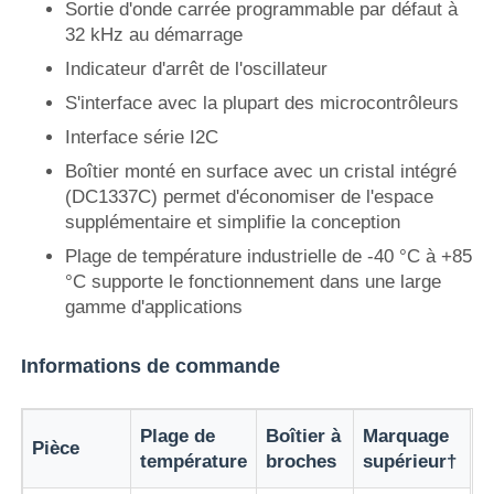
Sortie d'onde carrée programmable par défaut à
32 kHz au démarrage
À propos de nous
Indicateur d'arrêt de l'oscillateur
S'interface avec la plupart des microcontrôleurs
Visite de l'usine
Interface série I2C
Boîtier monté en surface avec un cristal intégré
(DC1337C) permet d'économiser de l'espace
Contrôle qualité
supplémentaire et simplifie la conception
Plage de température industrielle de -40 °C à +85
Contactez-nous
°C supporte le fonctionnement dans une large
gamme d'applications
Nouvelles
Informations de commande
Cas
Plage de
Boîtier à
Marquage
Pièce
température
broches
supérieur†
Array de porte programmable sur le champ FPGA