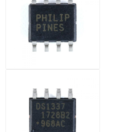
puce d'eeprom
Puce PSRAM
Puce SRAM
Ne pas éclairer
Circuit intégré EPROM
IC de l'UART
Le détecteur d'ADC