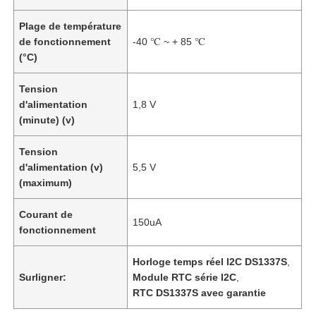
Plage de température
de fonctionnement
-40 ℃ ~ + 85 ℃
(°C)
Tension
d'alimentation
1,8 V
(minute) (v)
Tension
d'alimentation (v)
5,5 V
(maximum)
Courant de
150uA
fonctionnement
Horloge temps réel I2C DS1337S
,
Surligner:
Module RTC série I2C
,
RTC DS1337S avec garantie