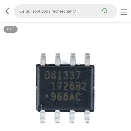
2
/
3