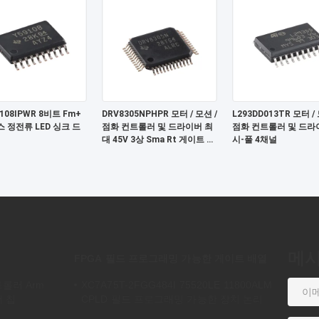
108IPWR 8비트 Fm+
DRV8305NPHPR 모터 / 모션 /
L293DD013TR 모터 / 
스 정전류 LED 싱크 드
점화 컨트롤러 및 드라이버 최
점화 컨트롤러 및 드라
대 45V 3상 Sma Rt 게이트 드
시-풀 4채널
라이버
메
FPGA 필드 프로그래밍 가능한 게이트 배열
트롤러 Arm
XC7A75T-2FGG484I 75520LE 11800ALM
서 칩
CPLD 필드 프로그래밍 가능한 장치 논리
배열