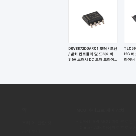
DRV8872DDARQ1 모터 / 모션
TLC59
/ 발화 컨트롤러 및 드라이버
I2C 버
3.6A 브러시 DC 모터 드라이
라이버
버 W / 결함 보고서
약
MCU 마이크로 제어 장치
UART SPI MCU 마이크로컨
우리 에 관한 것
Cortex-A35 마이크로프로세
공장 투어
MA35D16F887C