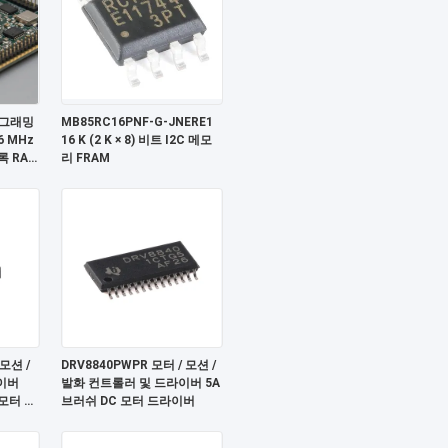
로그래밍
MB85RC16PNF-G-JNERE1
 MHz
16 K (2 K × 8) 비트 I2C 메모
록 RAM
리 FRAM
 모션 /
DRV8840PWPR 모터 / 모션 /
이버
발화 컨트롤러 및 드라이버 5A
 모터 드
브러쉬 DC 모터 드라이버