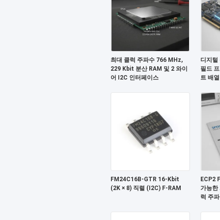
최대 클럭 주파수 766 MHz,
디지털 
229 Kbit 분산 RAM 및 2 와이
필드 
어 I2C 인터페이스
트 배열 
블록 RA
FM24C16B-GTR 16-Kbit
ECP2
(2K × 8) 직렬 (I2C) F-RAM
가능한 
럭 주파수
I2C 인
5.5V