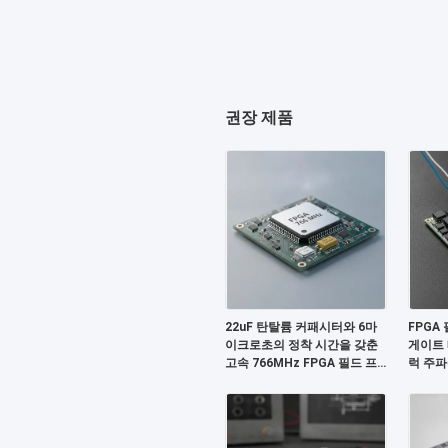
권장 제품
22uF 탄탈륨 커패시터와 6마
FPGA
이크로초의 정착 시간을 갖춘
게이트 
고속 766MHz FPGA 필드 프
럭 주파수
로그래밍 가능 게이트 어레이
및 2 