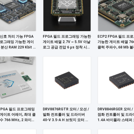
신호 처리 가능 FPGA
FPGA 필드 프로그래밍 가능한
ECP2 FPGA 필드 프
프로그래밍 가능한 게이
게이트 배열 2.7V ~ 5.5V 아날
가능한 게이트 배열 766
분산 RAM 229 Kbit 및
로그 공급 전압 6 μs 정착 시간
클럭 주파수, 68 Mb 블
M 최대 68 Mb
및 68 Mb 블록 RAM
및 6 μs 정착 시간
 FPGA 필드 프로그래밍
DRV8876RGTR 모터 / 모션 /
DRV8846RGER 모터 /
게이트 어레이, 최대 클
발화 컨트롤러 및 드라이버
점화 컨트롤러 및 드라
 766 MHz, 2 와이어
40-V 3.5-A H 브릿지 모터 드
1.4A 바이폴라 스테퍼
터페이스 및 2.7V ~
라이버와 I
라이버
 아날로그 공급 전압