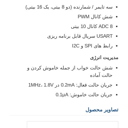
سه تایمر / شمارنده (دو 8 بیتی، یک 16 بیتی)
تراشه EEPROM
شش کانال PWM
ADC 8 کانال 10 بیتی
تراشه PSRAM
USART سریال قابل برنامه ریزی
رابط های SPI و I2C
تراشه SRAM
مدیریت انرژی
شش حالت خواب از جمله خاموش کردن و
فلاش NOR
حالت آماده
جریان حالت فعال: 0.2mA در 1MHz، 1.8V
آی سی ایپرام
جریان حالت خاموش: 0.1μA
آی‌سی UART
تصاویر محصول
ADC DAC