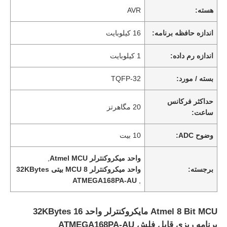
هسته:
AVR
اندازه حافظه برنامه:
16 کیلوبایت
اندازه رم داده:
1 کیلوبایت
بسته / مورد:
TQFP-32
حداکثر فرکانس
20 مگاهرتز
ساعت:
وضوح ADC:
10 بیت
واحد میکروکنترلر Atmel MCU
,
برجسته:
واحد میکروکنترلر MCU 8 بیتی 32KBytes
ATMEGA168PA-AU
,
Atmel 8 Bit MCU مایکروکنترلر واحد 16 32KBytes
برنامه ریزی قابل فلش ATMEGA168PA-AU