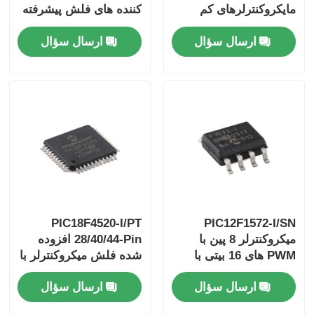
مایکروکنترلرهای کم
کننده های فلش پیشرفته
قدرت با عملکرد بالا با
با تکنولوژی ECANTM
ارسال سؤال
ارسال سؤال
فناوری XLP
XLP
PIC18F4520-I/PT
PIC12F1572-I/SN
میکروکنترلر 8 پین با
28/40/44-Pin افزوده
PWM های 16 بیتی با
شده فلش میکروکنترلر با
دقت بالا
10 بیت A / D و قدرت
ارسال سؤال
ارسال سؤال
بسیار کم (XLP)
تکنولوژی