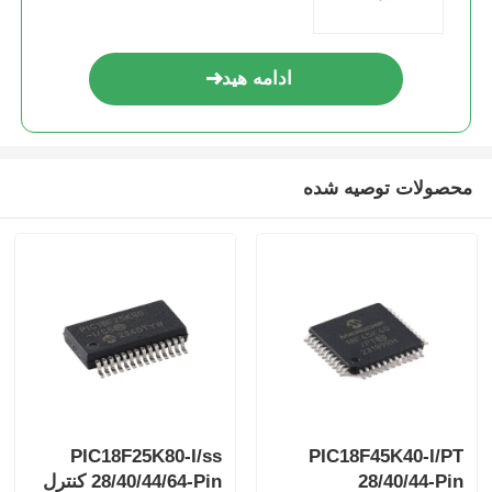
ادامه هید
محصولات توصیه شده
PIC18F25K80-I/ss
PIC18F45K40-I/PT
28/40/44-Pin
28/40/44/64-Pin کنترل