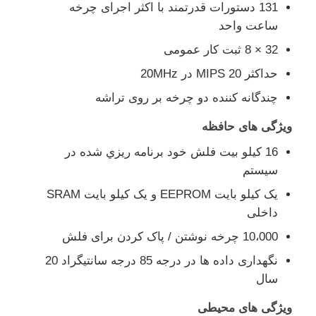
131 دستورات قدرتمند با اکثر اجرای چرخه
ساعت واحد
واحد میکروکنترلر MCU
32 × 8 ثبت کار عمومی
حداکثر 20 MIPS در 20MHz
سیستم روی تراشه (SOC)
چندگانه کننده دو چرخه بر روی تراشه
ویژگی های حافظه
IC MPU
16 کيلو بيت فلش خود برنامه ريزي شده در
سيستم
آرایه دروازه منطقی قابل برنامه ریزی
یک کیلو بایت EEPROM و یک کیلو بایت SRAM
داخلی
دتکتور حرارتی مادون قرمز
10،000 چرخه نوشتن / پاک کردن برای فلش
نگهداری داده ها در درجه 85 درجه سانتیگراد 20
تراشه آی سی DSP
سال
تراشه حافظه DRAM
ویژگی های محیطی