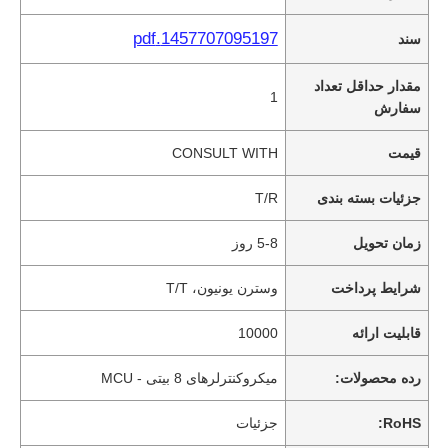
1457707095197.pdf
سند
مقدار حداقل تعداد
1
سفارش
قیمت
CONSULT WITH
جزئیات بسته بندی
T/R
زمان تحویل
5-8 روز
شرایط پرداخت
وسترن یونیون، T/T
قابلیت ارائه
10000
رده محصولات:
میکروکنترلرهای 8 بیتی - MCU
RoHS:
جزئیات