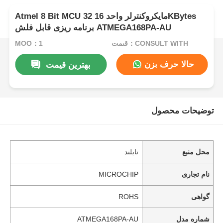
Atmel 8 Bit MCU مایکروکنترلر واحد 16 32KBytes
برنامه ریزی قابل فلش ATMEGA168PA-AU
قیمت：CONSULT WITH
MOQ：1
حالا حرف بزن
بهترین قیمت
توضیحات محصول
محل منبع
تایلند
نام تجاری
MICROCHIP
گواهی
ROHS
شماره مدل
ATMEGA168PA-AU