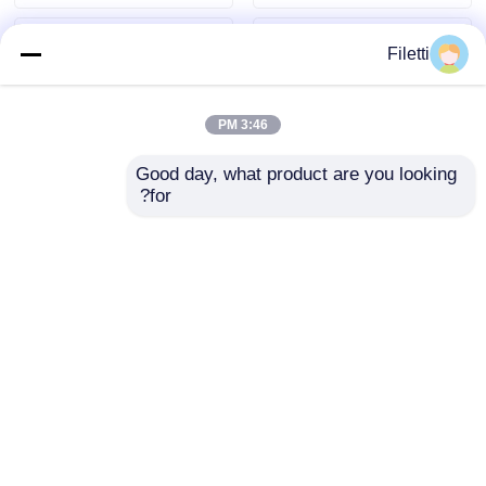
Filetti
3:46 PM
Good day, what product are you looking 
for?
PIC12F1840-I/SN
میکروکنترلر ۸ بیتی
میکروکنترلرهای فلش 8
ATMEGA16-16AU با
پین با تکنولوژی XLP
حافظه فلش قابل
برنامه‌ریزی در سیستم
ارسال سؤال
ارسال سؤال
۱۶ کیلوبایتی
خانه
دربارهی ما
تماس با ما
Desktop Site
نقشه سایت
سیاست حفظ حریم خصوصی