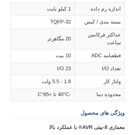
اندازه رم داده
1 کیلو بایت
درباره ما
بسته بندی / کیس
TQFP-32
حداکثر فرکانس
بازدید از کارخانه
20 مگاهرتز
ساعت
قطعنامه ADC
10 بیت
کنترل کیفیت
تعداد I/O
23 I/O
با ما تماس بگیرید
ولتاژ کار
1.8 - 5.5 ولت
اخبار
محدوده دما
-40°C تا +85°C
ویژگی های محصول
موارد
معماری 8-بیتی AVR® با عملکرد بالا
آرایه دروازه قابل برنامه ریزی FPGA