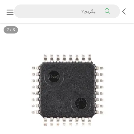
2
/
3