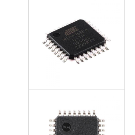
مدارهای یکپارچه RF
قطعات الکترونیکی
برنامه نویسی PLC
ماژول GPS
ماژول فرکانس رادیویی
ماژول برق
رله حالت جامد