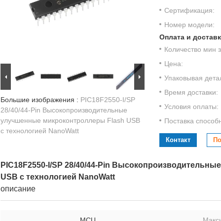
Сертификация:
Номер модели:
Оплата и доставк
Количество мин з
Цена:
Упаковывая дета
Время доставки:
Большие изображения :
PIC18F2550-I/SP
Условия оплаты:
28/40/44-Pin Высокопроизводительные
улучшенные микроконтроллеры Flash USB
Поставка способ
с технологией NanoWatt
Контакт
По
PIC18F2550-I/SP 28/40/44-Pin Высокопроизводительн
USB с технологией NanoWatt
описание
MCU
Макс