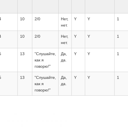
4
10
2/0
Нет,
Y
Y
1
нет.
4
10
2/0
Нет,
Y
Y
1
нет.
5
13
"Слушайте,
Да,
Y
Y
1
как я
да.
говорю!"
5
13
"Слушайте,
Да,
Y
Y
1
как я
да.
говорю!"