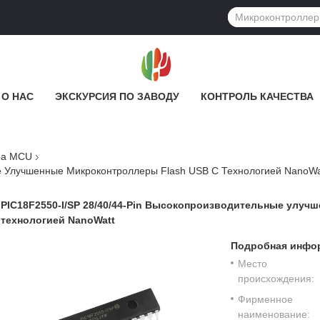
О НАС
ЭКСКУРСИЯ ПО ЗАВОДУ
КОНТРОЛЬ КАЧЕСТВА
ра MCU
ые Улучшенные Микроконтроллеры Flash USB С Технологией NanoWa
PIC18F2550-I/SP 28/40/44-Pin Высокопроизводительные улуч
технологией NanoWatt
Подробная инфор
Место
происхождения:
Фирменное
наименование: