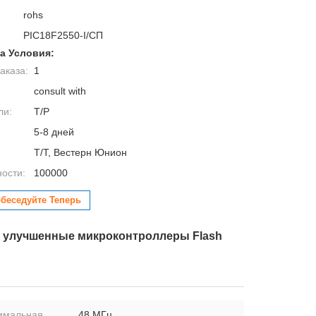
rohs
PIC18F2550-I/СП
а Условия:
аказа:
1
consult with
ли:
Т/Р
5-8 дней
Т/Т, Вестерн Юнион
ности:
100000
беседуйте Теперь
ые улучшенные микроконтроллеры Flash
имальная
48 МГц