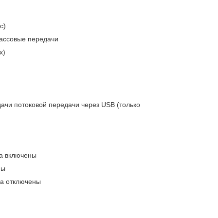
с)
массовые передачи
х)
ачи потоковой передачи через USB (только
ва включены
ны
а отключены