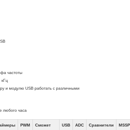
USB
йфа частоты
 кГц
ру и модулю USB работать с различными
е любого часа
аймеры
PWM
Сможет
USB
ADC
Сравнители
MSSP