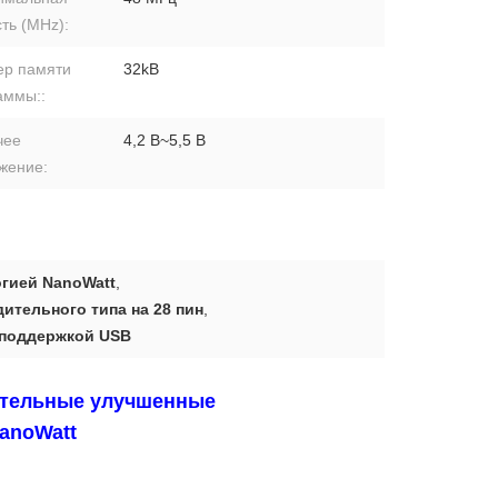
ть (MHz):
ер памяти
32kB
аммы::
чее
4,2 В~5,5 В
жение:
огией NanoWatt
,
тельного типа на 28 пин
,
 поддержкой USB
дительные улучшенные
anoWatt