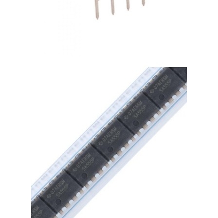
Антенна связи
Разъем
Фил -фишек управления питанием