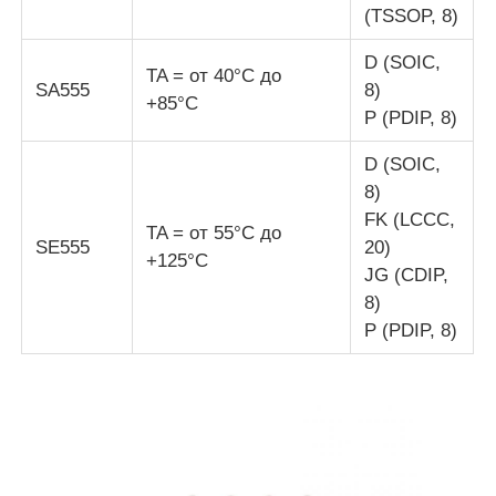
(TSSOP, 8)
обломок eeprom
D (SOIC,
TA = от 40°C до
SA555
8)
+85°C
P (PDIP, 8)
PSRAM Chip
D (SOIC,
8)
Чип SRAM
FK (LCCC,
TA = от 55°C до
SE555
20)
+125°C
Никакой вспышки
JG (CDIP,
8)
P (PDIP, 8)
Микросхема EPROM
UART IC
ADC DAC