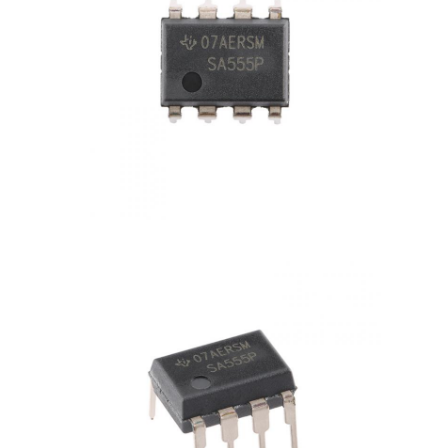
Радиочастотные интегральные схемы
Электронные компоненты
Программирование ПЛК
Модуль GPS
Радиочастотный модуль
Модуль питания
Полупроводниковое реле