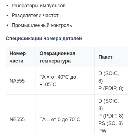
генераторы импульсов
Разделятели частот
Блок микроконтроллера MCU
Промышленный контроль
Система SOC на чипе
Спецификации номера деталей
Номер
Операционная
IC MPU
Пакет
части
температура
CPLD PLD
D (SOIC,
TA = от 40°C до
NA555
8)
+105°C
P (PDIP, 8)
Инфракрасный тепловой детектор
D (SOIC,
8)
Обломок DSP IC
P (PDIP, 8)
NE555
TA = от 0 до 70°C
PS (SO, 8)
Микросхема памяти ДРАХМЫ
PW