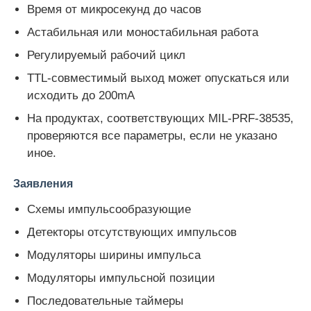
Время от микросекунд до часов
Астабильная или моностабильная работа
О нас
Регулируемый рабочий цикл
TTL-совместимый выход может опускаться или
Экскурсия по заводу
исходить до 200mA
На продуктах, соответствующих MIL-PRF-38535,
Контроль качества
проверяются все параметры, если не указано
иное.
Свяжитесь с нами
Заявления
Схемы импульсообразующие
Новости
Детекторы отсутствующих импульсов
Модуляторы ширины импульса
Случаи
Модуляторы импульсной позиции
Последовательные таймеры
FPGA Field Programmable Gate Array (ФПГА полев