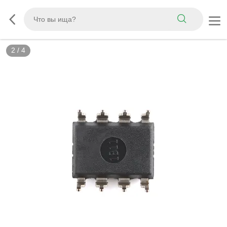
2
/
4