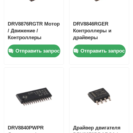
DRV8876RGTR Мотор
DRV8846RGER
/ Движение /
Контроллеры и
Контроллеры
драйверы
зажигания и
двигателей /
Отправить запрос
Отправить запрос
драйверы 40-V 3.5-A
движения /
H-мостовой Драйвер
зажигания 1,4А
с I
биполярный
шаговый двигатель
DRV8840PWPR
Драйвер двигателя