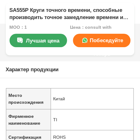
SA555P Круги точного времени, способные
производить точное замедление времени или
колебание
MOQ：1
Цена：consult with
Побеседуйте
Лучшая цена
теперь
Характер продукции
Место
Китай
происхождения
Фирменное
TI
наименование
Сертификация
ROHS