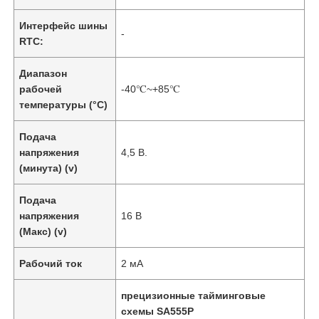
Интерфейс шины
-
RTC:
Диапазон
рабочей
-40℃~+85℃
температуры (°C)
Подача
напряжения
4,5 В.
(минута) (v)
Подача
напряжения
16 В
(Макс) (v)
Рабочий ток
2 мА
прецизионные тайминговые
схемы SA555P