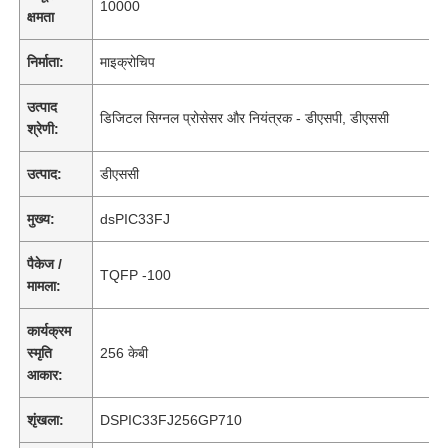
10000
क्षमता
निर्माता:
माइक्रोचिप
उत्पाद
डिजिटल सिग्नल प्रोसेसर और नियंत्रक - डीएसपी, डीएससी
श्रेणी:
उत्पाद:
डीएससी
मुख्य:
dsPIC33FJ
पैकेज /
TQFP -100
मामला:
कार्यक्रम
स्मृति
256 केबी
आकार:
शृंखला:
DSPIC33FJ256GP710