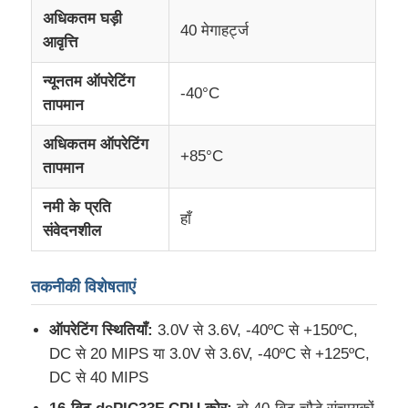
अधिकतम घड़ी
40 मेगाहर्ट्ज
आवृत्ति
एमसीयू माइक्रोकंट्रोलर यूनिट
न्यूनतम ऑपरेटिंग
-40°C
तापमान
चिप पर एसओसी प्रणाली
अधिकतम ऑपरेटिंग
+85°C
MPU IC
तापमान
नमी के प्रति
हाँ
CPLD PLD
संवेदनशील
इन्फ्रारेड थर्मल डिटेक्टर
तकनीकी विशेषताएं
ऑपरेटिंग स्थितियाँ:
3.0V से 3.6V, -40ºC से +150ºC,
डीएसपी आईसी चिप
DC से 20 MIPS या 3.0V से 3.6V, -40ºC से +125ºC,
DC से 40 MIPS
DRAM मेमोरी चिप