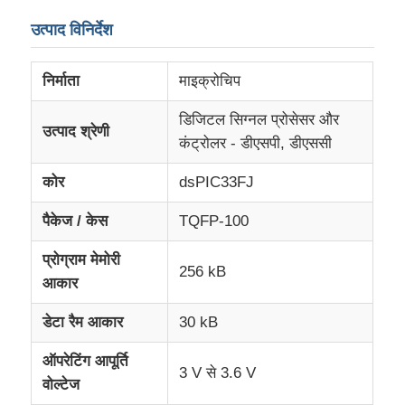
उत्पाद विनिर्देश
हमारे बारे में
निर्माता
माइक्रोचिप
कारखाने का दौरा
डिजिटल सिग्नल प्रोसेसर और
उत्पाद श्रेणी
कंट्रोलर - डीएसपी, डीएससी
गुणवत्ता नियंत्रण
कोर
dsPIC33FJ
पैकेज / केस
TQFP-100
हमसे संपर्क करें
प्रोग्राम मेमोरी
256 kB
समाचार
आकार
डेटा रैम आकार
30 kB
मामले
ऑपरेटिंग आपूर्ति
3 V से 3.6 V
वोल्टेज
एफपीजीए फील्ड प्रोग्राम करने योग्य गेट सरणी