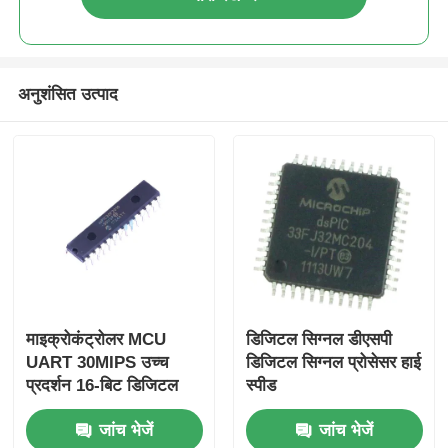
अनुशंसित उत्पाद
माइक्रोकंट्रोलर MCU
डिजिटल सिग्नल डीएसपी
UART 30MIPS उच्च
डिजिटल सिग्नल प्रोसेसर हाई
प्रदर्शन 16-बिट डिजिटल
स्पीड
सिग्नल नियंत्रक चिप
डीएसपीआईसी33EP256MC204
जांच भेजें
जांच भेजें
DSPIC30F2010-30I/SP
आई/पीटी