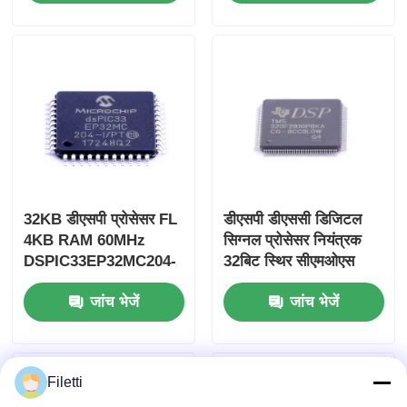
32KB डीएसपी प्रोसेसर FL
डीएसपी डीएससी डिजिटल
4KB RAM 60MHz
सिग्नल प्रोसेसर नियंत्रक
DSPIC33EP32MC204-
32बिट स्थिर सीएमओएस
I/PT
टीएमएस 320एफ 2810
जांच भेजें
जांच भेजें
पीबीकेए
Filetti