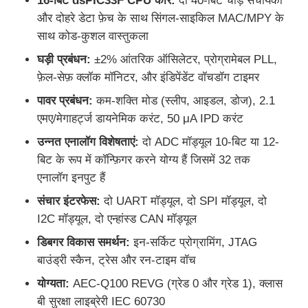
16-बिट dsPIC33F CPU कोर:
दो 40-बिट चौड़े संचायकों
और दोहरे डेटा फ़ेच के साथ सिंगल-साइकिल MAC/MPY के
ईपॉम चिप
साथ कोड-कुशल वास्तुकला
घड़ी प्रबंधन:
±2% आंतरिक ऑसिलेटर, प्रोग्रामेबल PLL,
PSRAM चिप
फ़ेल-सेफ़ क्लॉक मॉनिटर, और इंडिपेंडेंट वॉचडॉग टाइमर
पावर प्रबंधन:
कम-शक्ति मोड (स्लीप, आइडल, डोज), 2.1
एमए/मेगाहर्ट्ज डायनेमिक करंट, 50 μA IPD करंट
SRAM चिप
उन्नत एनालॉग विशेषताएं:
दो ADC मॉड्यूल 10-बिट या 12-
बिट के रूप में कॉन्फ़िगर करने योग्य हैं जिसमें 32 तक
न ही फ्लैश
एनालॉग इनपुट हैं
संचार इंटरफेस:
दो UART मॉड्यूल, दो SPI मॉड्यूल, दो
ईपीरोम आईसी
I2C मॉड्यूल, दो एन्हांस्ड CAN मॉड्यूल
डिबगर विकास समर्थन:
इन-सर्किट प्रोग्रामिंग, JTAG
यूएआरटी आईसी
बाउंड्री स्कैन, ट्रेस और रन-टाइम वॉच
योग्यता:
AEC-Q100 REVG (ग्रेड 0 और ग्रेड 1), क्लास
एडीसी डीएसी
बी सुरक्षा लाइब्रेरी IEC 60730