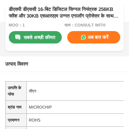
डीएसपी डीएससी 16-बिट डिजिटल सिग्नल नियंत्रक 256KB
फ्लैश और 30KB एसआरएएम उन्नत एनालॉग प्रोसेसर के साथ
DSPIC33FJ256GP710A-I/PF
MOQ：1
मूल्य：CONSULT WITH
अब बात करें
सबसे अच्छी कीमत
उत्पाद विवरण
उत्पत्ति के
सीएन
प्लेस
ब्रांड नाम
MICROCHIP
प्रमाणन
ROHS