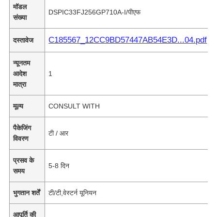
मॉडल
DSPIC33FJ256GP710A-I/पीएफ
संख्या
C185567_12CC9BD57447AB54E3D...04.pdf
दस्तावेज
न्यूनतम
आदेश
1
मात्रा
मूल्य
CONSULT WITH
पैकेजिंग
टी / आर
विवरण
प्रसव के
5-8 दिन
समय
भुगतान शर्तें
टी/टी,वेस्टर्न यूनियन
आपूर्ति की