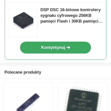
DSP DSC 16-bitowe kontrolery
sygnału cyfrowego 256KB
pamięci Flash i 30KB pamięci
SRAM z zaawansowanymi
procesorami analogowymi
DSPIC33FJ256GP710A-I/PF
Kontyntynuj
Polecane produkty