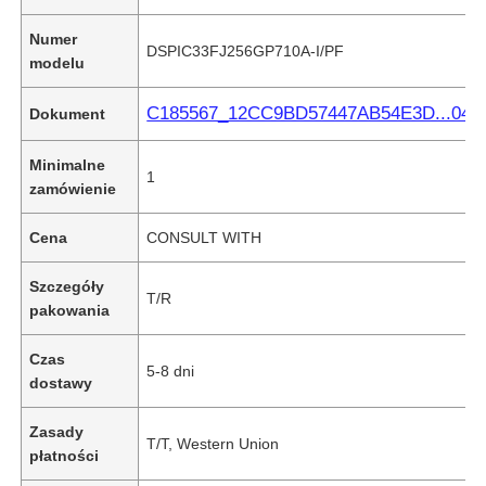
Numer
DSPIC33FJ256GP710A-I/PF
modelu
C185567_12CC9BD57447AB54E3D...04.p
Dokument
Minimalne
1
zamówienie
Cena
CONSULT WITH
Szczegóły
T/R
pakowania
Czas
5-8 dni
dostawy
Zasady
T/T, Western Union
płatności