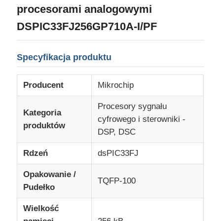
procesorami analogowymi
DSPIC33FJ256GP710A-I/PF
O nas
Specyfikacja produktu
Wycieczka po fabryce
Producent
Mikrochip
Kontrola jakości
Procesory sygnału
Kategoria
cyfrowego i sterowniki -
Skontaktuj się z nami
produktów
DSP, DSC
Rdzeń
dsPIC33FJ
Aktualności
Opakowanie /
TQFP-100
Przypadki
Pudełko
Wielkość
FPGA Field Programmable Gate Array