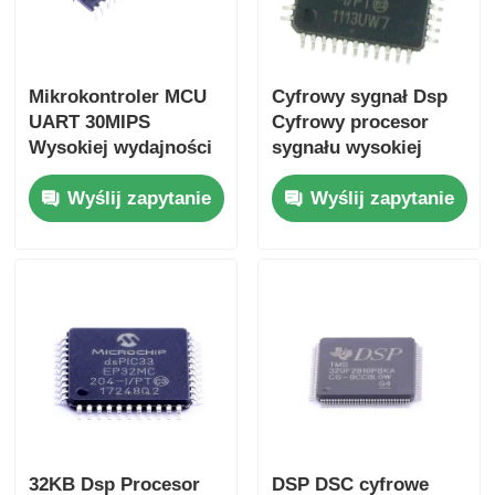
Mikrokontroler MCU
Cyfrowy sygnał Dsp
UART 30MIPS
Cyfrowy procesor
Wysokiej wydajności
sygnału wysokiej
16-bitowy cyfrowy
prędkości
Wyślij zapytanie
Wyślij zapytanie
sterownik sygnału
DsPIC33EP256MC204-
chip DSPIC30F2010-
I/PT
30I/SP
32KB Dsp Procesor
DSP DSC cyfrowe