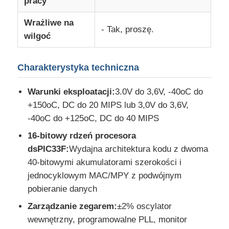
pracy
Wrażliwe na
Chip EEPROM
- Tak, proszę.
wilgoć
Chip PSRAM
Charakterystyka techniczna
Chip SRAM
Warunki eksploatacji:
3.0V do 3,6V, -40oC do
+150oC, DC do 20 MIPS lub 3,0V do 3,6V,
-40oC do +125oC, DC do 40 MIPS
Błysk NOR
16-bitowy rdzeń procesora
dsPIC33F:
Wydajna architektura kodu z dwoma
Układ scalony EPROM
40-bitowymi akumulatorami szerokości i
jednocyklowym MAC/MPY z podwójnym
UART IC
pobieranie danych
Zarządzanie zegarem:
±2% oscylator
ADC DAC
wewnętrzny, programowalne PLL, monitor