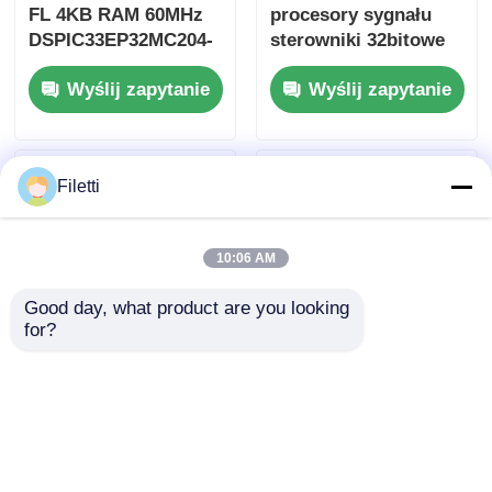
FL 4KB RAM 60MHz
procesory sygnału
DSPIC33EP32MC204-
sterowniki 32bitowe
I/PT
statyczne CMOS
Wyślij zapytanie
Wyślij zapytanie
TMS320F2810PBKA
Filetti
10:06 AM
Good day, what product are you looking 
for?
16bitowy procesor
DSP Dsc Chip
sygnału cyfrowego z
Controllers 16Bit Z
punktem stałym
Flashem
TMS320VC5416PGE160
TMS320LF2407APGEA
Wyślij zapytanie
Wyślij zapytanie