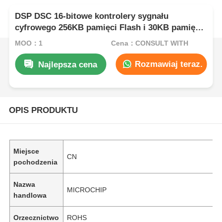
DSP DSC 16-bitowe kontrolery sygnału
cyfrowego 256KB pamięci Flash i 30KB pamięci
SRAM z zaawansowanymi procesorami
MOQ：1
Cena：CONSULT WITH
analogowymi DSPIC33FJ256GP710A-I/PF
Rozmawiaj teraz.
Najlepsza cena
OPIS PRODUKTU
Miejsce
CN
pochodzenia
Nazwa
MICROCHIP
handlowa
Orzecznictwo
ROHS