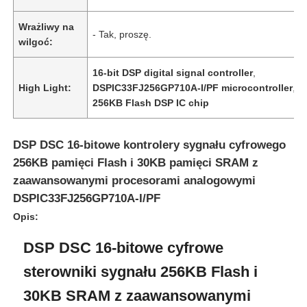
Wrażliwy na
- Tak, proszę.
wilgoć:
16-bit DSP digital signal controller
,
High Light:
DSPIC33FJ256GP710A-I/PF microcontroller
,
256KB Flash DSP IC chip
DSP DSC 16-bitowe kontrolery sygnału cyfrowego
256KB pamięci Flash i 30KB pamięci SRAM z
zaawansowanymi procesorami analogowymi
DSPIC33FJ256GP710A-I/PF
Do domu
Opis:
DSP DSC 16-bitowe cyfrowe
Produkty
sterowniki sygnału 256KB Flash i
30KB SRAM z zaawansowanymi
Filmy