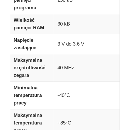
pamięci
256 kB
programu
Jednostka mikrokontrolera MCU
Wielkość
30 kB
pamięci RAM
System SOC na chipie
Napięcie
3 V do 3,6 V
zasilające
Układ scalony MPU
Maksymalna
częstotliwość
40 MHz
CPLD PLD
zegara
Minimalna
Detektor termiczny w podczerwieni
temperatura
-40°C
pracy
Układ scalony DSP
Maksymalna
temperatura
+85°C
Układ pamięci DRAM