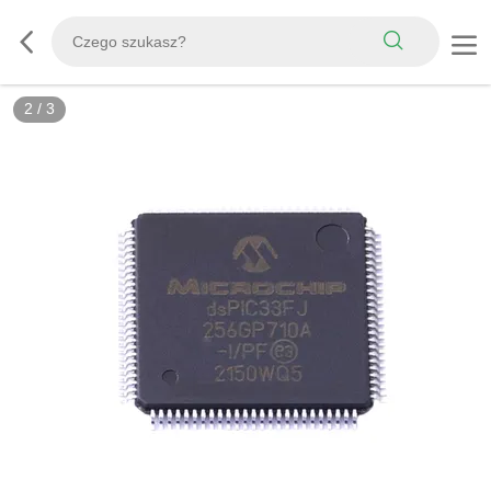
3
/
3