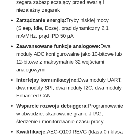
zegara zabezpieczający przed awarią i
niezależny zegarek
Obwody zintegrowane RF
Zarządzanie energią:
Tryby niskiej mocy
(Sleep, Idle, Doze), prąd dynamiczny 2,1
Części elektroniczne
mA/MHz, prąd IPD 50 μA
Zaawansowane funkcje analogowe:
Dwa
Programowanie sterowników PLC
moduły ADC konfigurowalne jako 10-bitowe lub
12-bitowe z maksymalnie 32 wejściami
analogowymi
Moduł GPS
Interfejsy komunikacyjne:
Dwa moduły UART,
dwa moduły SPI, dwa moduły I2C, dwa moduły
Moduł częstotliwości radiowych
Enhanced CAN
Wsparcie rozwoju debuggera:
Programowanie
Moduł zasilania
w obwodzie, skanowanie granic JTAG,
śledzenie i monitorowanie czasu pracy
Przekaźnik półprzewodnikowy
Kwalifikacje:
AEC-Q100 REVG (klasa 0 i klasa