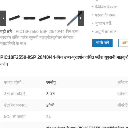
पैकेजिंग विवरण:
प्रसव के समय:
भुगतान शर्तें:
बड़ी छवि :
PIC18F2550-I/SP 28/40/44-पिन उच्च-
आपूर्ति की क्षमता:
प्रदर्शन वर्धित फ्लैश यूएसबी माइक्रोकंट्रोलर नैनोवाट
संपर्क करें
अब ब
प्रौद्योगिकी के साथ
PIC18F2550-I/SP 28/40/44-पिन उच्च-प्रदर्शन वर्धित फ्लैश यूएसबी माइक्रोकं
वर्णन
उत्पाद श्रेणी::
एमसीयू
अधिकतम
डेटा बस चौड़ाई::
8 बिट
प्रोग्र
डेटा रैम आकार::
2केबी
ऑपरेटिं
I/Os की संख्या::
24