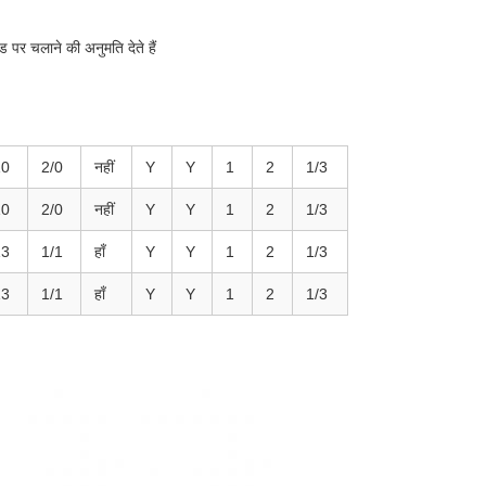
पर चलाने की अनुमति देते हैं
10
2/0
नहीं
Y
Y
1
2
1/3
10
2/0
नहीं
Y
Y
1
2
1/3
13
1/1
हाँ
Y
Y
1
2
1/3
13
1/1
हाँ
Y
Y
1
2
1/3