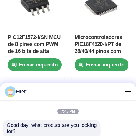
PIC12F1572-I/SN MCU
Microcontroladores
de 8 pines com PWM
PIC18F4520-I/PT de
de 16 bits de alta
28/40/44 pinos com
precisão
Flash Aprimorado,
Enviar inquérito
Enviar inquérito
A/D de 10 bits e
Tecnologia de
Baixíssimo Consumo
(XLP)
Filetti
7:43 PM
Good day, what product are you looking 
for?