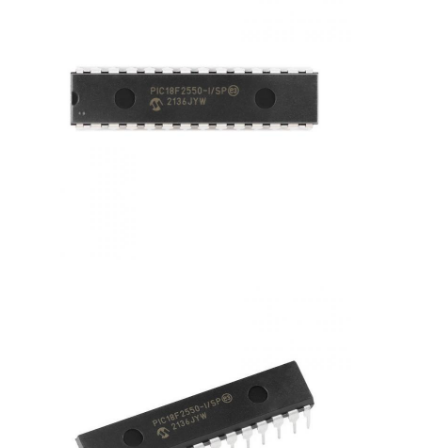
Circuitos integrados de RF
Componentes eletrônicos
Programação PLC
Módulo GPS
Módulo de Radiofrequência
Módulo de alimentação
Relé de circuito integrado