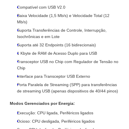
Compatível com USB V2.0
Baixa Velocidade (1,5 Mb/s) e Velocidade Total (12
Sobre Nós
Mb/s)
Suporta Transferências de Controle, Interrupção,
Visita à fábrica
Isochrônicas e em Lote
Suporta até 32 Endpoints (16 bidirecionais)
Controle de Qualidade
1 Kbyte de RAM de Acesso Duplo para USB
Transceptor USB no Chip com Regulador de Tensão no
Chip
Contacte-nos
Interface para Transceptor USB Externo
Porta Paralela de Streaming (SPP) para transferências
Notícias
de streaming USB (apenas dispositivos de 40/44 pinos)
Modos Gerenciados por Energia:
Casos
Execução: CPU ligada, Periféricos ligados
Ocioso: CPU desligada, Periféricos ligados
FPGA Field Programmable Gate Array