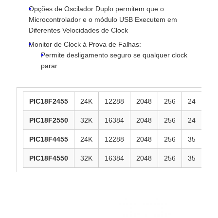
Opções de Oscilador Duplo permitem que o
Microcontrolador e o módulo USB Executem em
microplaqueta do eeprom
Diferentes Velocidades de Clock
Monitor de Clock à Prova de Falhas:
Chip PSRAM
Permite desligamento seguro se qualquer clock
parar
Chip SRAM
PIC18F2455
24K
12288
2048
256
24
10
NÃO Flash
PIC18F2550
32K
16384
2048
256
24
10
PIC18F4455
24K
12288
2048
256
35
13
CI EPROM
PIC18F4550
32K
16384
2048
256
35
13
CI UART
ADC DAC