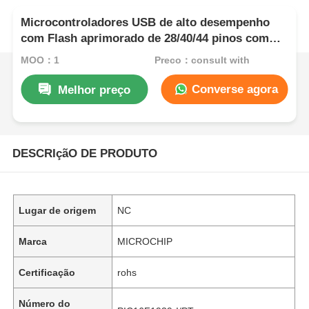
Microcontroladores USB de alto desempenho
com Flash aprimorado de 28/40/44 pinos com
tecnologia NanoWatt PIC18F2550-I/SP
MOQ：1
Preço：consult with
Converse agora
Melhor preço
DESCRIçãO DE PRODUTO
Lugar de origem
NC
Marca
MICROCHIP
Certificação
rohs
Número do