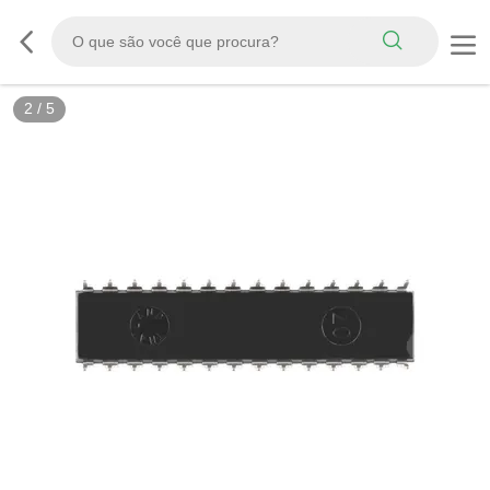
2
/
5