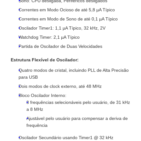
Sono: CPU desligada, Periféricos desligados
Correntes em Modo Ocioso de até 5,8 µA Típico
Unidade do microcontrolador de MCU
Correntes em Modo de Sono de até 0,1 µA Típico
Oscilador Timer1: 1,1 µA Típico, 32 kHz, 2V
Sistema SOC em chip
Watchdog Timer: 2,1 µA Típico
Partida de Oscilador de Duas Velocidades
CI MPU
Estrutura Flexível de Oscilador:
Quatro modos de cristal, incluindo PLL de Alta Precisão
CPLD PLD
para USB
Dois modos de clock externo, até 48 MHz
Bloco Oscilador Interno:
Detector térmico infravermelho
8 frequências selecionáveis pelo usuário, de 31 kHz
a 8 MHz
Microplaqueta de DSP IC
Ajustável pelo usuário para compensar a deriva de
frequência
Chip de memória da GOLE
Oscilador Secundário usando Timer1 @ 32 kHz