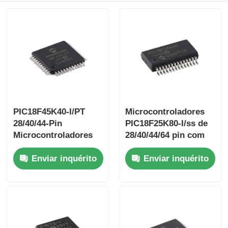
PIC18F45K40-I/PT
Microcontroladores
28/40/44-Pin
PIC18F25K80-I/ss de
Microcontroladores
28/40/44/64 pin com
de baixa potência de
Flash Aprimorado e
Enviar inquérito
Enviar inquérito
alto desempenho com
tecnologia ECAN™
tecnologia XLP
XLP