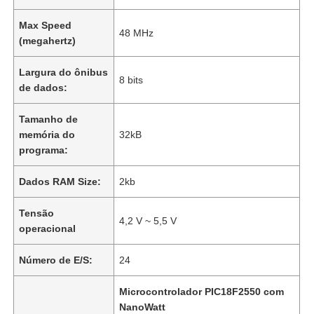
Max Speed
48 MHz
(megahertz)
Largura do ônibus
8 bits
de dados:
Tamanho de
memória do
32kB
programa:
Dados RAM Size:
2kb
Tensão
4,2 V ~ 5,5 V
operacional
Número de E/S:
24
Microcontrolador PIC18F2550 com
NanoWatt