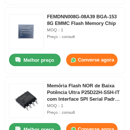
FEMDNN008G-08A39 BGA-153
8G EMMC Flash Memory Chip
MOQ：1
Preço：consult
Converse agora
Melhor preço
Memória Flash NOR de Baixa
Início
Potência Ultra P25D22H-SSH-IT
com Interface SPI Serial Padrão
e E/S Dupla de 2M/1M/512K-bit
MOQ：1
Produtos
Preço：consult
Vídeos
Converse agora
Melhor preço