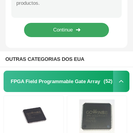
SHA-1 896bit EEPROM IC apagável eletricamente Somente leitura Memória DS2460S+T&R
64 Kbit STMicroelectronics EEPROM Chip 5.5V 64 Kbit M24C64-RMN6TP
Unidade do microcontrolador de MCU
1Kbit 2Kbit eletricamente apagável programável Rom 2 fio AT24C02C-SSHM-T
1Kbit 2Kbit EEPROM Chip I2C 400kHz Bus M24C02-WMN6TP
Sistema SOC em chip
Chip de memória Eeprom de dados bidirecionais I2C 256 Kbits BL24C256A-PARC
CI MPU
OUTRAS CATEGORIAS DOS EUA
CPLD PLD
(52)
FPGA Field Programmable Gate Array
Detector térmico infravermelho
Microplaqueta de DSP IC
Chip de memória da GOLE