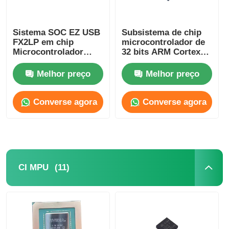
Antena de uma comunicação
Sistema SOC EZ USB
Subsistema de chip
FX2LP em chip
microcontrolador de
Microcontrolador
32 bits ARM Cortex
Conector
USB de alta
M0 CY8C4125LQI-483
velocidade
Melhor preço
Melhor preço
CY7C68013A-56LTXC
Chip de gerenciamento de energia
Converse agora
Converse agora
(11)
CI MPU