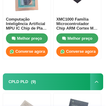
Computação
XMC1000 Família
Inteligência Artificial
Microcontrolador
MPU IC Chip de Placa
Chip ARM Cortex M0
Gráfica AD102-301-A1
XMC1100Q024F0064ABXU
Melhor preço
Melhor preço
Converse agora
Converse agora
(9)
CPLD PLD