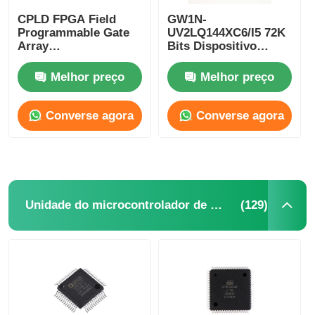
CPLD FPGA Field
GW1N-
Programmable Gate
UV2LQ144XC6/I5 72K
microplaqueta do eeprom
Array
Bits Dispositivo
Microcomputador de
lógico programável
chip único GW2A-
CPLD Controlador
Melhor preço
Melhor preço
Chip PSRAM
LV18EQ144C8/I7
lógico programável
Converse agora
Converse agora
Chip SRAM
NÃO Flash
(129)
Unidade do microcontrolador de MCU
CI EPROM
CI UART
ADC DAC