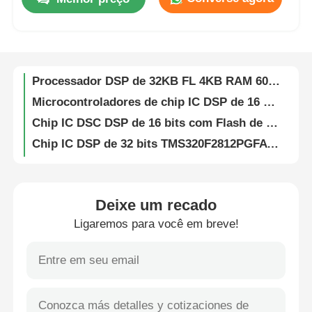
Controladores de Sinal Digital DSP DSC de 16 bits 256KB Flash e 30KB SRAM com Processadores Analógicos Avançados DSPIC33FJ256GP710A-I/PF
Processador de Sinal Digital DSP Digital Signal Processor High Speed DsPIC33EP256MC204-I/PT
Sobre Nós
Chip IC DSP Flash de 32KB Analógico 2KB SRAM DSPIC33FJ32MC204-I/PT
Processador DSP de 32KB FL 4KB RAM 60MHz DSPIC33EP32MC204-I/PT
Visita à fábrica
Microcontroladores de chip IC DSP de 16 bits Alta velocidade DsPIC33EP512MU810-I/PF
Chip IC DSC DSP de 16 bits com Flash de 128KB Controladores de Sinal Digital DsPIC33FJ128MC804-I/PT
Controle de Qualidade
Chip IC DSP de 32 bits TMS320F2812PGFA Processadores de Sinal Digital
Chip IC DSP de memória Flash 16 bits com Flash TMS320LF2406APZA
Contacte-nos
Controladores de Chip DSP DSC 16 bits com Flash TMS320LF2407APGEA
Processador de sinal digital de 16 bits com ponto fixo TMS320VC5416PGE160
Deixe um recado
Notícias
DSP DSC Processadores de sinal digital Controladores CMOS estáticos de 32 bits TMS320F2810PBKA
Ligaremos para você em breve!
512kB EEPROM Chip Serial I2C Interface CAT24C512WI-GT3
Chip EEPROM I2C de 8K bits Apagável e Programável Elétricamente CAT24C08WI-GT3
Casos
IButton 1024bit Eeprom Chips de memória Protegem dados EPROM DS1972-F5+
1Kb 256Mb EEPROM chip apagável eletricamente programável somente leitura memória DS28E01P-100+T
FPGA Field Programmable Gate Array