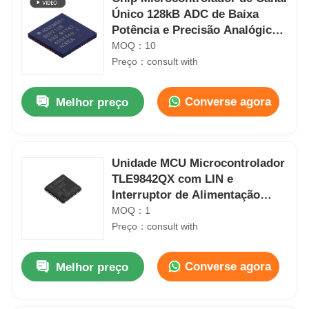
Único 128kB ADC de Baixa
Potência e Precisão Analógica
ADUCM361BCPZ128
MOQ：10
Preço：consult with
Converse agora
Melhor preço
Unidade MCU Microcontrolador
TLE9842QX com LIN e
Interruptor de Alimentação
para Automóvel
MOQ：1
Preço：consult with
Converse agora
Melhor preço