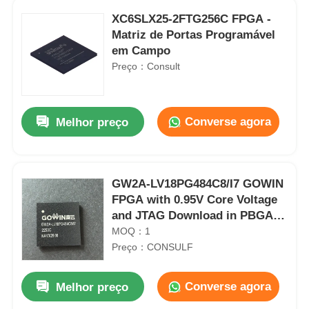
XC6SLX25-2FTG256C FPGA -
Matriz de Portas Programável
em Campo
Preço：Consult
Converse agora
Melhor preço
GW2A-LV18PG484C8/I7 GOWIN
FPGA with 0.95V Core Voltage
and JTAG Download in PBGA-
484 Package
MOQ：1
Preço：CONSULF
Converse agora
Melhor preço