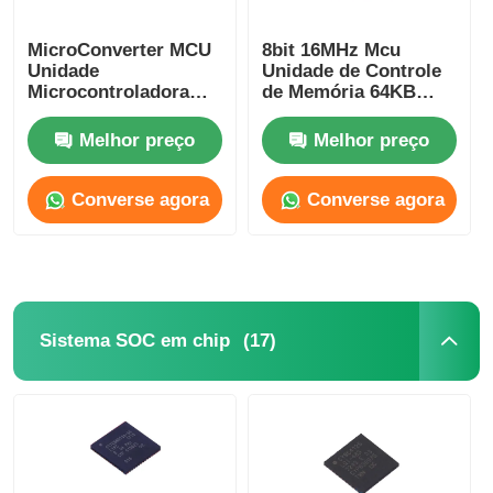
Circuitos integrados de RF
MicroConverter MCU
8bit 16MHz Mcu
Unidade
Unidade de Controle
Microcontroladora
de Memória 64KB
24bit 16bit Embutido
Flash Memory Atmel
Componentes eletrônicos
62KB
Chip ATMEGA64A-AU
Melhor preço
Melhor preço
ADuC847BSZ62-5
Programação PLC
Converse agora
Converse agora
Módulo GPS
Módulo de Radiofrequência
(17)
Sistema SOC em chip
Módulo de alimentação
Relé de circuito integrado