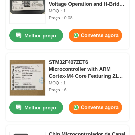
Voltage Operation and H-Bridge
Configuration
MOQ：1
Preço：0.08
Converse agora
Melhor preço
STM32F407ZET6
Microcontroller with ARM
Cortex-M4 Core Featuring 210
DMIPS 1MB Flash and 192+4KB
MOQ：1
RAM
Preço：6
Converse agora
Melhor preço
Chip Microcontrolador de Canal