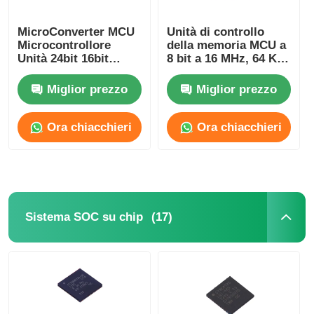
Circuiti integrati RF
MicroConverter MCU
Unità di controllo
Microcontrollore
della memoria MCU a
Unità 24bit 16bit
8 bit a 16 MHz, 64 KB
Embedded 62KB
di memoria Flash,
Componenti elettronici
ADuC847BSZ62-5
chip Atmel
Miglior prezzo
Miglior prezzo
ATMEGA64A-AU
Programmazione PLC
Ora chiacchieri
Ora chiacchieri
Modulo GPS
Modulo a radiofrequenza
(17)
Sistema SOC su chip
Modulo di alimentazione
Relè semi conduttore