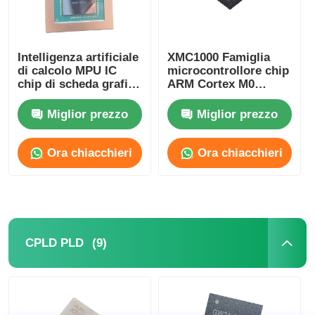
Intelligenza artificiale
XMC1000 Famiglia
di calcolo MPU IC
microcontrollore chip
chip di scheda grafica
ARM Cortex M0
AD102-301-A1
XMC1100Q024F0064ABXU
Miglior prezzo
Miglior prezzo
Ora chiacchieri
Ora chiacchieri
(9)
CPLD PLD