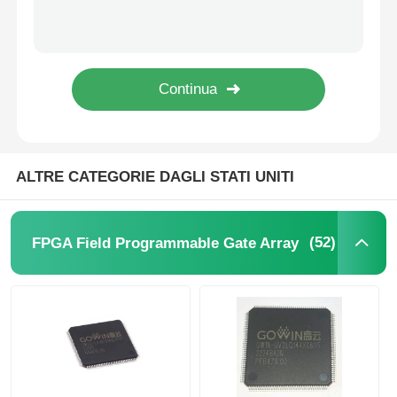
SHA-1 EEPROM IC a 896 bit Memoria a sola lettura cancellabile elettricamente DS2460S+T&R
64 Kbit STMicroelettronica EEPROM Chip 5.5V 64 Kbit M24C64-RMN6TP
Unità del microcontroller di MCU
1Kbit 2Kbit Programmabile elettricamente cancellabile Rom 2 Wire AT24C02C-SSHM-T
Chip EEPROM 1Kbit I2C Bus 400kHz M24C02-WMN6TP
Sistema SOC su chip
I2C Dati bidirezionali Eeprom Chip di memoria 256 Kbits BL24C256A-PARC
IC MPU
ALTRE CATEGORIE DAGLI STATI UNITI
CPLD PLD
(52)
FPGA Field Programmable Gate Array
Detettore termico a infrarossi
Chip di DSP IC
Chip di memoria di DRAM