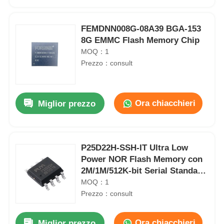
FEMDNN008G-08A39 BGA-153
8G EMMC Flash Memory Chip
MOQ：1
Prezzo：consult
Ora chiacchieri
Miglior prezzo
P25D22H-SSH-IT Ultra Low
Casa
Power NOR Flash Memory con
2M/1M/512K-bit Serial Standard
e doppia interfaccia I/O SPI
MOQ：1
Prodotti
Prezzo：consult
Video
Ora chiacchieri
Miglior prezzo