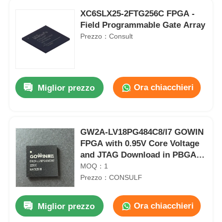
XC6SLX25-2FTG256C FPGA -
Field Programmable Gate Array
Prezzo：Consult
Ora chiacchieri
Miglior prezzo
GW2A-LV18PG484C8/I7 GOWIN
FPGA with 0.95V Core Voltage
and JTAG Download in PBGA-
484 Package
MOQ：1
Prezzo：CONSULF
Ora chiacchieri
Miglior prezzo