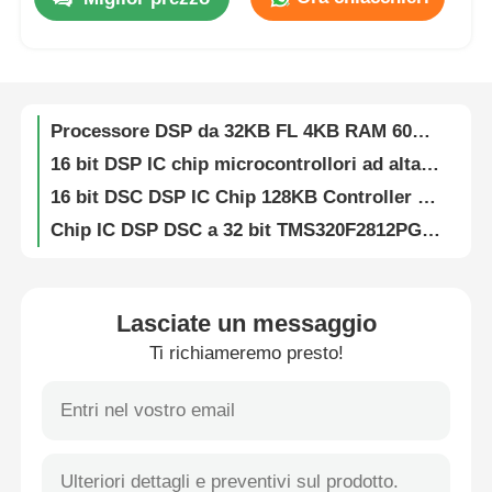
DSP DSC 16-bit Controller di segnale digitale 256KB Flash e 30KB SRAM con processori analogici avanzati DSPIC33FJ256GP710A-I/PF
Segnale digitale Dsp Processore di segnale digitale ad alta velocità DsPIC33EP256MC204-I/PT
Su di noi
32KB Flash DSP IC Chip Analog 2KB SRAM DSPIC33FJ32MC204-I/PT
Processore DSP da 32KB FL 4KB RAM 60MHz DSPIC33EP32MC204-I/PT
Visita alla fabbrica
16 bit DSP IC chip microcontrollori ad alta velocità DsPIC33EP512MU810-I/PF
16 bit DSC DSP IC Chip 128KB Controller di segnale digitale flash DsPIC33FJ128MC804-I/PT
Controllo Qualità
Chip IC DSP DSC a 32 bit TMS320F2812PGFA Digital Signal Processors
Chip IC DSP a memoria flash a 16 bit con Flash TMS320LF2406APZA
Contattaci
DSP Dsc chip controller 16 bit con flash TMS320LF2407APGEA
Processore di segnale digitale a 16 bit a virgola fissa TMS320VC5416PGE160
Lasciate un messaggio
Notizie
DSP DSC Processori di segnale digitale Controller CMOS statici 32 bit TMS320F2810PBKA
Ti richiameremo presto!
512kB EEPROM Chip Serial I2C Interfaccia CAT24C512WI-GT3
Casi
Chip EEPROM I2C da 8K bit cancellabile elettricamente programmabile in sola lettura CAT24C08WI-GT3
Buttone 1024bit Eeprom Chip di memoria Proteggere i dati EPROM DS1972-F5+
Chip EEPROM da 1Kb 256Mb, Memoria a sola lettura programmabile ed elettronicamente cancellabile DS28E01P-100+T
FPGA Field Programmable Gate Array