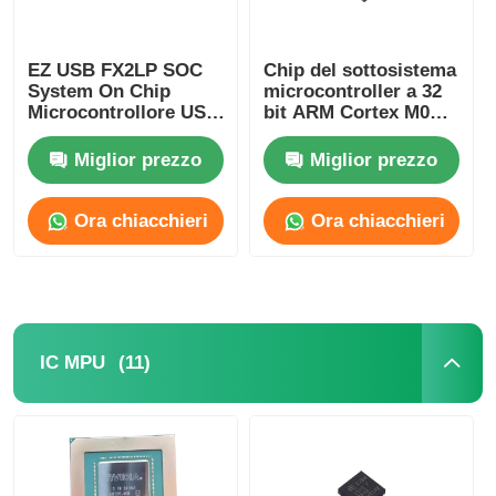
Antenna di comunicazione
EZ USB FX2LP SOC
Chip del sottosistema
System On Chip
microcontroller a 32
Microcontrollore USB
bit ARM Cortex M0
Connettore
ad alta velocità
CY8C4125LQI-483
CY7C68013A-56LTXC
Miglior prezzo
Miglior prezzo
Chip di gestione dell'energia
Ora chiacchieri
Ora chiacchieri
(11)
IC MPU