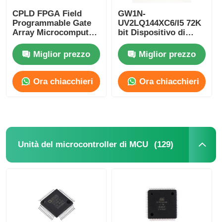
CPLD FPGA Field
GW1N-
Programmable Gate
UV2LQ144XC6/I5 72K
chip del eeprom
Array Microcomputer
bit Dispositivo di
a singolo chip GW2A-
logica programmabile
LV18EQ144C8/I7
CPLD Controller di
Miglior prezzo
Miglior prezzo
Chip PSRAM
logica programmabile
Ora chiacchieri
Ora chiacchieri
Chip SRAM
Non Flash
(129)
Unità del microcontroller di MCU
IC EPROM
CI UART
ADC DAC