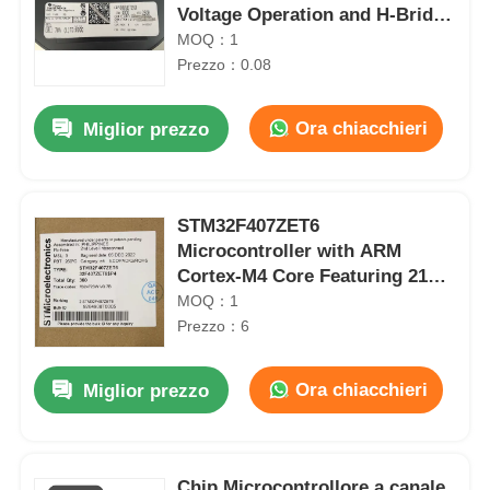
Voltage Operation and H-Bridge
Configuration
MOQ：1
Prezzo：0.08
Ora chiacchieri
Miglior prezzo
STM32F407ZET6
Microcontroller with ARM
Cortex-M4 Core Featuring 210
DMIPS 1MB Flash and 192+4KB
MOQ：1
RAM
Prezzo：6
Ora chiacchieri
Miglior prezzo
Chip Microcontrollore a canale