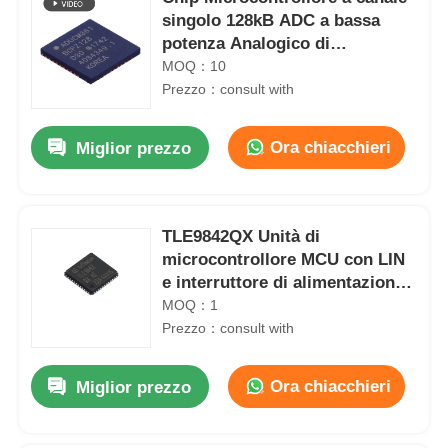
singolo 128kB ADC a bassa
potenza Analogico di
precisione ADUCM361BCPZ128
MOQ：10
Prezzo：consult with
Ora chiacchieri
Miglior prezzo
TLE9842QX Unità di
microcontrollore MCU con LIN
e interruttore di alimentazione
per automotive
MOQ：1
Prezzo：consult with
Ora chiacchieri
Miglior prezzo