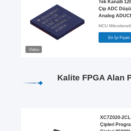
Tek Kanallı 12
Çip ADC Düşü
Analog ADUC
MCU Mikrodenetle
En İyi Fiyatı
Video
Kalite FPGA Alan P
XC7Z020-2CLG
Çipleri Progra