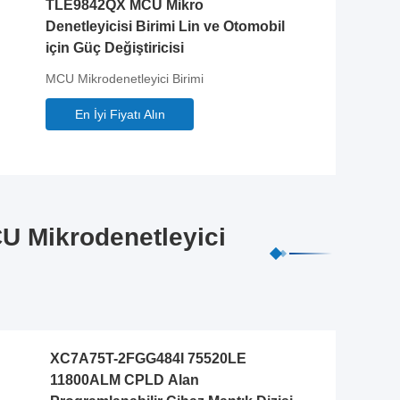
TLE9842QX MCU Mikro
Denetleyicisi Birimi Lin ve Otomobil
için Güç Değiştiricisi
MCU Mikrodenetleyici Birimi
En İyi Fiyatı Alın
CU Mikrodenetleyici
XC7A75T-2FGG484I 75520LE
11800ALM CPLD Alan