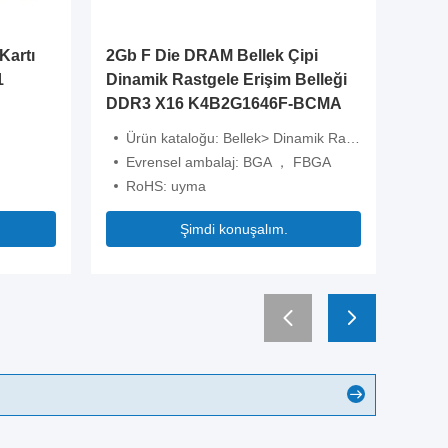
Kartı
2Gb F Die DRAM Bellek Çipi
ER1425
1
Dinamik Rastgele Erişim Belleği
Ölçüler 
DDR3 X16 K4B2G1646F-BCMA
Endüst
Ürün kataloğu: Bellek> Dinamik Rastgele Erişim Bellek (DRAM)
Tip: L
Evrensel ambalaj: BGA ， FBGA
Ağırlı
RoHS: uyma
Boyut
Şimdi konuşalım.