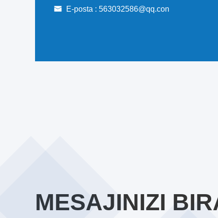
E-posta :
563032586@qq.con
MESAJINIZI BIR