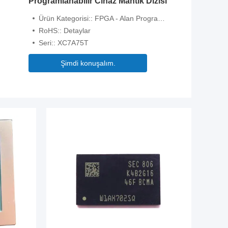
Programlanabilir Cihaz Mantık Dizisi
Ürün Kategorisi:: FPGA - Alan Programlanabilir Kapı Dizisi
RoHS:: Detaylar
Seri:: XC7A75T
Şimdi konuşalım.