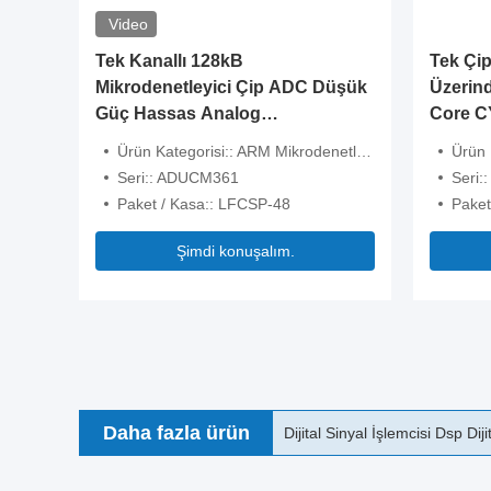
Video
Tek Kanallı 128kB
Tek Çip
Mikrodenetleyici Çip ADC Düşük
Üzerin
Güç Hassas Analog
Core C
ADUCM361BCPZ128
Ürün Kategorisi:: ARM Mikrodenetleyiciler - MCU
Ürün Ka
Seri:: ADUCM361
Seri
Paket / Kasa:: LFCSP-48
Paket
Şimdi konuşalım.
Daha fazla ürün
32KB Flash DSP IC Çip Ana