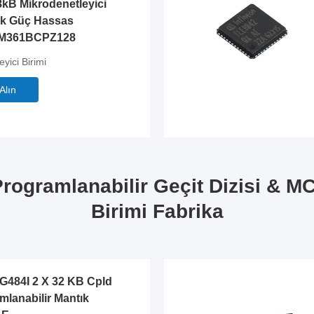
8kB Mikrodenetleyici
k Güç Hassas
M361BCPZ128
yici Birimi
 Alın
rogramlanabilir Geçit Dizisi & M
Birimi Fabrika
484I 2 X 32 KB Cpld
mlanabilir Mantık