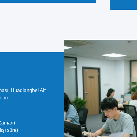
İngilizce ile
sorunlarınız
vereceğiz.. 
ür...
nası, Huaqiangbei Alt
ehri
Zaman)
şı süre)