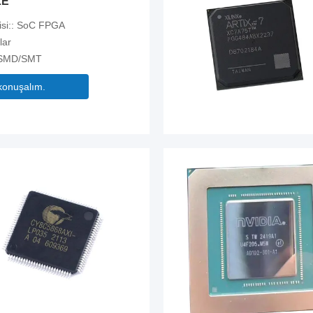
LE
isi:: SoC FPGA
lar
:: SMD/SMT
konuşalım.