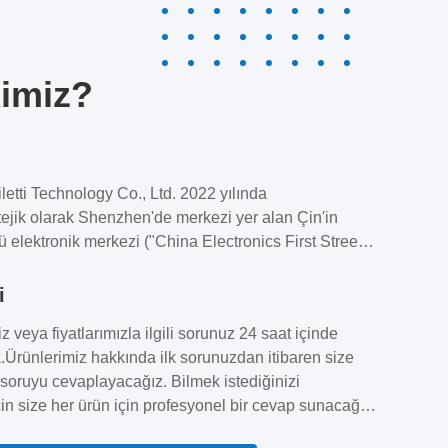
Kimiz?
etti Technology Co., Ltd. 2022 yılında
tejik olarak Shenzhen'de merkezi yer alan Çin'in
 elektronik merkezi ("China Electronics First Street")
ology, elektronik bileşenlerin profesyonel bir
r.Asya'nın tedarik zinciri ekosisteminin kalbinde,
i
 dünya çapındaki müşterilere güvenilir son-son kaynak
z veya fiyatlarımızla ilgili sorunuz 24 saat içinde
mel Güçler:Küresel Tedarik Zinciri Erişimi: Asya-
.Ürünlerimiz hakkında ilk sorunuzdan itibaren size
önde gelen üreticilerle doğrudan tedarik
 soruyu cevaplayacağız. Bilmek istediğinizi
ya...
in size her ürün için profesyonel bir cevap sunacağız.
li ve deneyimli personel, tüm sorularınızı akıcı bir