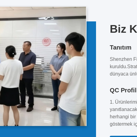
Biz 
Tanıtım
Shenzhen Fil
kuruldu.Stra
dünyaca ünlü
Filetti Techn
dağıtımcısıdı
QC Profil
verimli bir,
1. Ürünlerimi
çözümleri.Te
yanıtlanacak
Pasifik'teki 
herhangi bir
kanalları.İhti
göstermek iç
2. İyi eğitim