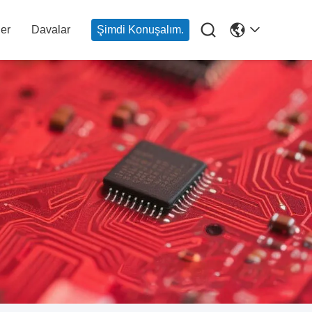

er
Davalar
Şimdi Konuşalım.