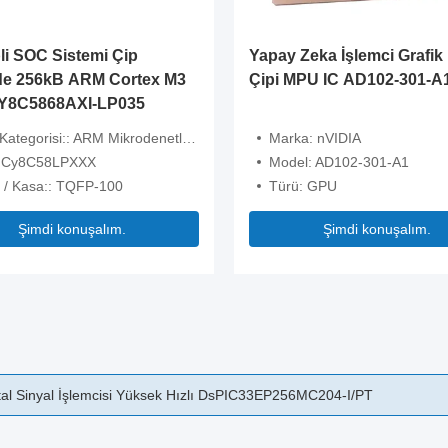
li SOC Sistemi Çip
Yapay Zeka İşlemci Grafik 
de 256kB ARM Cortex M3
Çipi MPU IC AD102-301-A
Y8C5868AXI-LP035
tegorisi:: ARM Mikrodenetleyiciler - MCU
Marka: nVIDIA
:: Cy8C58LPXXX
Model: AD102-301-A1
 / Kasa:: TQFP-100
Türü: GPU
Şimdi konuşalım.
Şimdi konuşalım.
log 2KB SRAM DSPIC33FJ32MC204-I/PT