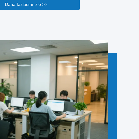
 cevaplayacak.Ürünün kullanımıyla ilgili bazı
Daha fazlasını izle >>
 olduğunda, size daha profesyonel talimatlar
3. Satış sonrası servis her zaman yolda olacak.Eğer