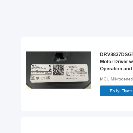
DRV8837DSGT
Motor Driver w
Operation and
Configuration
MCU Mikrodenetle
En İyi Fiyatı