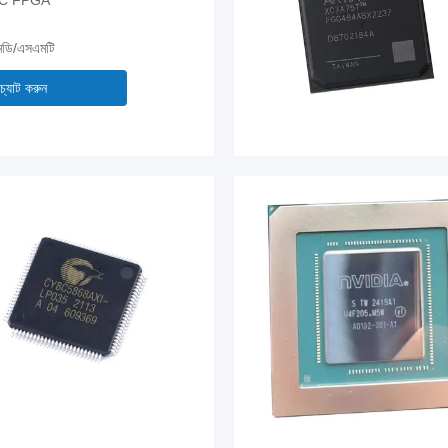
 SoC FPGA
এমডি/এসএমটি
চ্যাট করুন