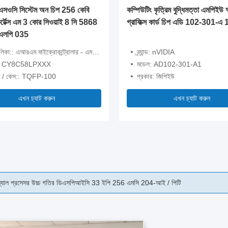
প এসওসি সিস্টেম অন চিপ 256 কেবি
কম্পিউটিং কৃত্রিম বুদ্ধিমত্তা এমপিইউ
টেক্স এম 3 কোর সিওয়াই 8 সি 5868
গ্রাফিক্স কার্ড চিপ এডি 102-301-এ 
এলপি 035
লিকা:: এআরএম মাইক্রোকন্ট্রোলার - এমসিইউ
ব্র্যান্ড: nVIDIA
:: CY8C58LPXXX
মডেল: AD102-301-A1
েজ / কেস:: TQFP-100
প্রকার: জিপিইউ
এখন চ্যাট করুন
এখন চ্যাট করুন
এনালগ ২ কেবি এসআরএএম ডিএসপিআইসি৩৩এফজে৩২এমসি২০৪-আই/পিটি