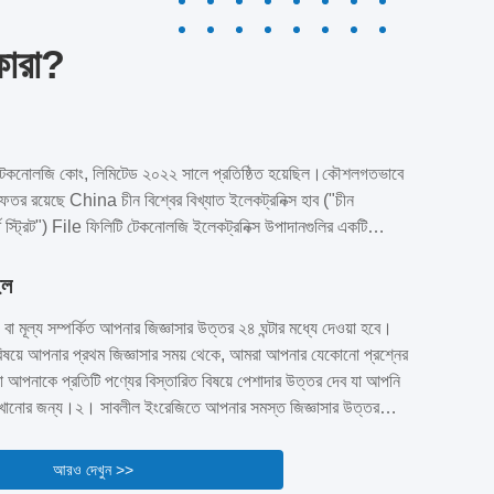
ারা?
টেকনোলজি কোং, লিমিটেড ২০২২ সালে প্রতিষ্ঠিত হয়েছিল।কৌশলগতভাবে
তর রয়েছে China চীন বিশ্বের বিখ্যাত ইলেকট্রনিক্স হাব ("চীন
স্ট স্ট্রিট") File ফিলিটি টেকনোলজি ইলেকট্রনিক্স উপাদানগুলির একটি
।আমরা এশিয়ার সাপ্লাই চেইন ইকোসিস্টেমের কেন্দ্রে আমাদের প্রধান
গিয়ে, বিশ্বব্যাপী গ্রাহকদের জন্য নির্ভরযোগ্য এন্ড-টু-এন্ড সোর্সিং
ইল
গ্লোবাল সাপ্লাই চেইন অ্যাক্সেসঃ এশিয়া-প্যাসিফিক জুড়ে শীর্ষস্থানীয়
া মূল্য সম্পর্কিত আপনার জিজ্ঞাসার উত্তর ২৪ ঘন্টার মধ্যে দেওয়া হবে।
রা...
িষয়ে আপনার প্রথম জিজ্ঞাসার সময় থেকে, আমরা আপনার যেকোনো প্রশ্নের
 আপনাকে প্রতিটি পণ্যের বিস্তারিত বিষয়ে পেশাদার উত্তর দেব যা আপনি
েখানোর জন্য।২। সাবলীল ইংরেজিতে আপনার সমস্ত জিজ্ঞাসার উত্তর
রশিক্ষিত এবং অভিজ্ঞ কর্মী রয়েছে।পণ্যের ব্যবহার সম্পর্কে আপনার কিছু
া আপনাকে আরও পেশাদার নির্দেশনা দেব।।৩। বিক্রয়োত্তর পরিষেবা সর্বদা
আরও দেখুন >>
ণ...