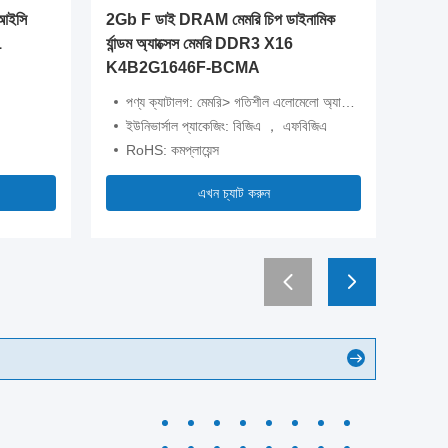
 আইসি
2Gb F ডাই DRAM মেমরি চিপ ডাইনামিক
ER14250 
1
র্যান্ডম অ্যাক্সেস মেমরি DDR3 X16
রিচার্জযোগ্য
K4B2G1646F-BCMA
পণ্য ক্যাটালগ: মেমরি> গতিশীল এলোমেলো অ্যাক্সেস মেমরি (ডিআরএএম)
টাইপ: লি
ইউনিভার্সাল প্যাকেজিং: বিজিএ ， এফবিজিএ
ওজন: 2
RoHS: কমপ্লায়েন্স
আকার:
এখন চ্যাট করুন