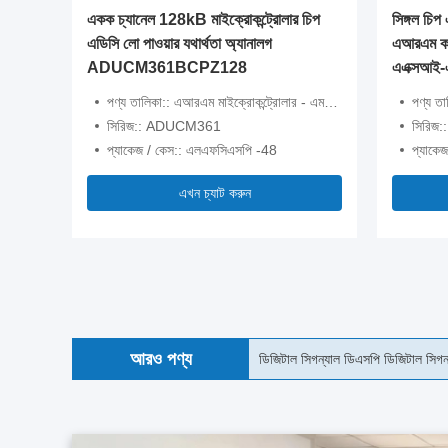
একক চ্যানেল 128kB মাইক্রোকন্ট্রোলার চিপ
সিঙ্গল চি
এডিসি লো পাওয়ার যথার্থতা অ্যানালগ
এআরএম কর্
ADUCM361BCPZ128
এএক্সআই-
পণ্য তালিকা:: এআরএম মাইক্রোকন্ট্রোলার - এমসিইউ
পণ্য তা
সিরিজ:: ADUCM361
সিরিজ
প্যাকেজ / কেস:: এলএফসিএসপি -48
প্যাক
এখন চ্যাট করুন
আরও পণ্য
৩২ কেবি ফ্ল্যাশ ডিএসপি আইসি চিপ 