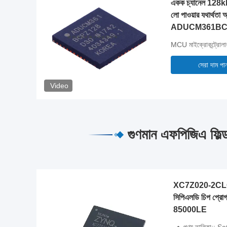
একক চ্যানেল 128kB 
লো পাওয়ার যথার্থতা 
ADUCM361BC
MCU মাইক্রোকন্ট্রোলা
সেরা দাম পা
Video
গুণমান এফপিজিএ ফিল্
XC7Z020-2CLG
সিপিএলডি চিপ প্রোগ
85000LE