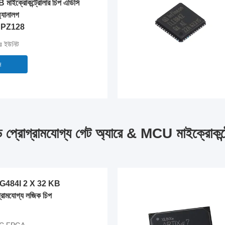
মাইক্রোকন্ট্রোলার চিপ এডিসি
অ্যানালগ
PZ128
র ইউনিট
ন
ড প্রোগ্রামযোগ্য গেট অ্যারে & MCU মাইক্রোকন্ট
484I 2 X 32 KB
্রামযোগ্য লজিক চিপ