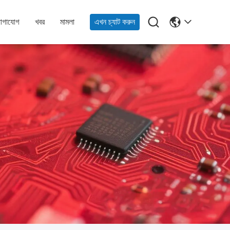

োগাযোগ
খবর
মামলা
এখন চ্যাট করুন