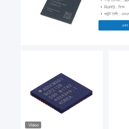
পণ্য তালিকা::
RoHS:: বিশদ
মাউন্ট শৈলী:: এস
এখন 
Video