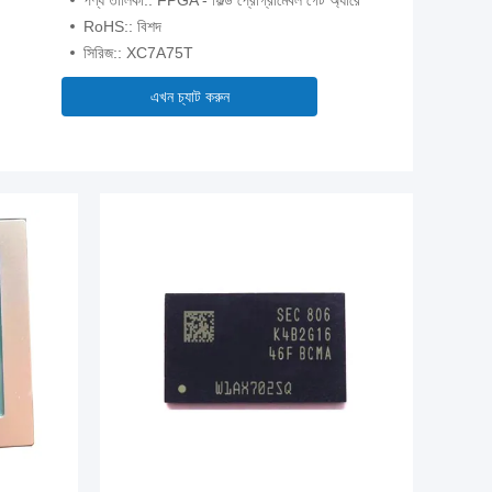
পণ্য তালিকা:: FPGA - ফিল্ড প্রোগ্রামেবল গেট অ্যারে
RoHS:: বিশদ
সিরিজ:: XC7A75T
এখন চ্যাট করুন