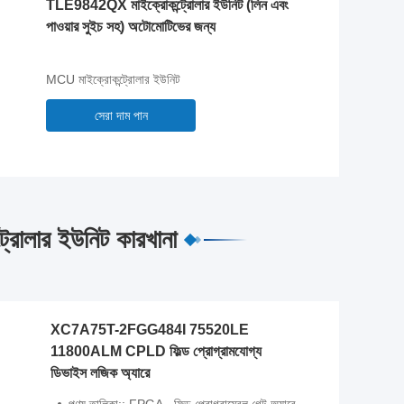
TLE9842QX মাইক্রোকন্ট্রোলার ইউনিট (লিন এবং
পাওয়ার সুইচ সহ) অটোমোটিভের জন্য
MCU মাইক্রোকন্ট্রোলার ইউনিট
সেরা দাম পান
্রোলার ইউনিট কারখানা
XC7A75T-2FGG484I 75520LE
11800ALM CPLD ফিল্ড প্রোগ্রামযোগ্য
ডিভাইস লজিক অ্যারে