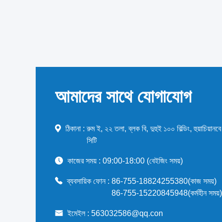
আমাদের সাথে যোগাযোগ
ঠিকানা :
রুম ই, ২২ তলা, ব্লক বি, দুহুই ১০০ বিল্ডিং, হুয়াচিয়ান
সিটি
কাজের সময় :
09:00-18:00 (বেইজিং সময়)
ব্যবসায়িক ফোন :
86-755-18824255380(কাজ সময়)
86-755-15220845948(কর্মহীন সময়
ইমেইল :
563032586@qq.con