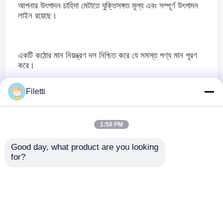
আপনার উৎপাদন চাহিদা মেটাতে যুক্তিসঙ্গত মূল্য এবং সম্পূর্ণ উৎপাদন
লাইন রয়েছে।
একটি কঠোর মান নিয়ন্ত্রণ দল নিশ্চিত করে যে সমস্ত পণ্য মান পূরণ
করে।
Filetti
আমরা গ্রাহকের প্রক্রিয়াকরণের প্রয়োজনীয়তা কঠোরভাবে অনুসরণ
করতে পারি।
1:50 PM
Good day, what product are you looking 
আপনার OEM বা ODM সংক্রান্ত যেকোনো আলোচনা স্বাগত
for?
R&D
সর্বোত্তম মানের এবং উচ্চ স্থিতিশীলতা সহ পণ্য সরবরাহের জন্য
আমাদের ক্ষেত্রে একটি পেশাদার গবেষণা ও উন্নয়ন দল রয়েছে।দেশ-
বিদেশের সুপরিচিত উচ্চশিক্ষা ও গবেষণা প্রতিষ্ঠানগুলির সঙ্গে
সহযোগিতাআন্তর্জাতিক পর্যায়ে প্রযুক্তিগত অগ্রগতি ও প্রযুক্তিগত