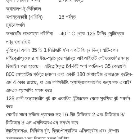
ফ্ল্যাশ মেমরির আকার
2 এমবি পর্যন্ত
অ্যানালগ-টু-ডিজিটাল
MCU মাইক্রোকন্ট্রোলার ইউনিট
রূপান্তরকারী (এডিসি)
16 পর্যন্ত
চ্যানেলগুলি
অপারেটিং তাপমাত্রা পরিসীমা
-40 ° C থেকে 125 ডিগ্রি সেন্টিগ্রেড
চিপে SOC সিস্টেম
পণ্য ওভারভিউ
নুমিক্রো এমএ 35 ডি 1 সিরিজটি হ'ল একটি ভিন্ন ভিন্ন মাল্টি-কোর
এমপিইউ আইসি
মাইক্রোপ্রসেসর যা উচ্চ-প্রান্তের প্রান্ত আইআইওটি গেটওয়েগুলির জন্য
ডিজাইন করা হয়েছে। এটিতে দ্বৈত 64-বিট আর্ম কর্টেক্স-এ 35 কোরগুলি
800 মেগাহার্টজ পর্যন্ত চলমান এবং একটি 180 মেগাহার্টজ এআরএম কর্টেক্স-
CPLD PLD
এম 4 কোর রয়েছে, যা এজ কম্পিউটিং অ্যাপ্লিকেশনগুলির জন্য দক্ষ এআই/
এমএল প্রসেসিং সক্ষম করে।
ইনফ্রারেড তাপীয় ডিটেক্টর
128 কেবি অভ্যন্তরীণ বুট রম একাধিক ইন্টারফেস থেকে সুরক্ষিত বুট সমর্থন
করে
মেমরির সাথে সজ্জিত প্যাকেজ সহ 16-বিট ডিডিআর 2 এবং ডিডিআর 3/
ডিএসপি আইসি চিপ
ডিডিআর 3 এল এসডিআরএএম সমর্থন করে
ট্রাস্টজোন®, সিকিউর বুট, ক্রিপ্টোগ্রাফিক এক্সিলারেটর এবং টেম্পার
ডিআরএএম মেমরি চিপ
সনাক্তকরণ সহ বিস্তৃত সুরক্ষা বৈশিষ্ট্য