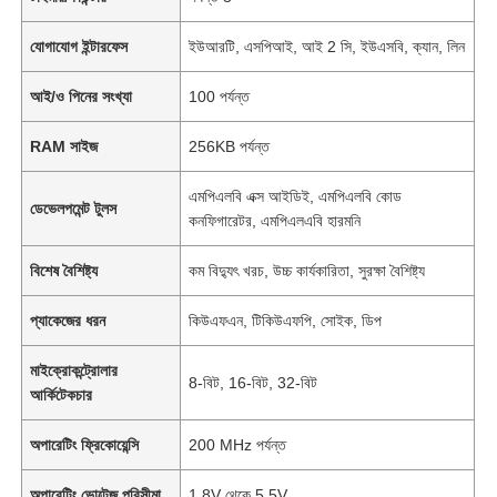
যোগাযোগ ইন্টারফেস
ইউআরটি, এসপিআই, আই 2 সি, ইউএসবি, ক্যান, লিন
আই/ও পিনের সংখ্যা
100 পর্যন্ত
RAM সাইজ
256KB পর্যন্ত
এমপিএলবি এক্স আইডিই, এমপিএলবি কোড
ডেভেলপমেন্ট টুলস
কনফিগারেটর, এমপিএলএবি হারমনি
বিশেষ বৈশিষ্ট্য
কম বিদ্যুৎ খরচ, উচ্চ কার্যকারিতা, সুরক্ষা বৈশিষ্ট্য
প্যাকেজের ধরন
কিউএফএন, টিকিউএফপি, সোইক, ডিপ
মাইক্রোকন্ট্রোলার
8-বিট, 16-বিট, 32-বিট
আর্কিটেকচার
অপারেটিং ফ্রিকোয়েন্সি
200 MHz পর্যন্ত
অপারেটিং ভোল্টেজ পরিসীমা
1.8V থেকে 5.5V