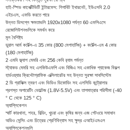
হাই-স্পিড কানেক্টিভিটি ইন্টারফেস: গিগাবিট ইথারনেট, ইউএসবি 2.0
EEPROM চিপ
এইচএস, এফডি করতে পারে
উন্নত ডিসপ্লে ক্ষমতাগুলি 1920x1080 পর্যন্ত 60 এফপিএসে
রেজোলিউশনগুলিকে সমর্থন করে
পিএসআরএএম চিপ
মূল বৈশিষ্ট্য
ডুয়াল আর্ম কর্টেক্স-এ 35 কোর (800 মেগাহার্টজ) + কর্টেক্স-এম 4 কোর
SRAM চিপ
(180 মেগাহার্টজ)
2 এমবি ফ্ল্যাশ মেমরি এবং 256 কেবি র‌্যাম পর্যন্ত
স্ট্যাকড মেমরি সহ এলকিউএফপি এবং বিজিএ সহ একাধিক প্যাকেজ বিকল্প
বা ফ্ল্যাশ
হার্ডওয়্যার ক্রিপ্টোগ্রাফিক এক্সিলারেটর সহ উন্নত সুরক্ষা সাবসিস্টেম
2 ডি গ্রাফিক্স ত্বরণ এবং ভিডিও ডিকোডিং সহ এলসিডি কন্ট্রোলার
ইপিআরওএম আইসি
প্রশস্ত অপারেটিং ভোল্টেজ (1.8V-5.5V) এবং তাপমাত্রার পরিসীমা (-40
° C থেকে 125 ° C)
অ্যাপ্লিকেশন
UART IC
স্মার্ট কারখানা, শহর, বিল্ডিং, খুচরা এবং কৃষির জন্য এজ গেটওয়ে সমাধান
অডিও সেন্সিং এবং চিত্রের শ্রেণিবিন্যাস সহ ক্ষুদ্র এআই/এমএল
এডিসি ডিএসি
অ্যাপ্লিকেশনগুলি