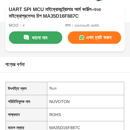
UART SPI MCU মাইক্রোকন্ট্রোলার আর্ম কর্টেক্স-এ৩৫
মাইক্রোপ্রসেসর চিপ MA35D16F887C
MOQ：৫
মূল্য：consult with
এখন চ্যাট করুন
ভালো দাম
পণ্যের বর্ণনা
উৎপত্তি স্থল
সিএন
পরিচিতিমুলক নাম
NUVOTON
সাক্ষ্যদান
ROHS
মডেল নম্বার
MA35D16F887C