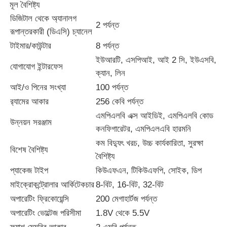
মূল বৈশিষ্ট্য
ডিজিটাল থেকে অ্যানালগ
2 পর্যন্ত
আমাদের সম্পর্কে
রূপান্তরকারী (ডিএসি) চ্যানেল
টাইমার/কাউন্টার
8 পর্যন্ত
ইউআরটি, এসপিআই, আই 2 সি, ইউএসবি,
কারখানা পরিদর্শন
যোগাযোগ ইন্টারফেস
ক্যান, লিন
আই/ও পিনের সংখ্যা
100 পর্যন্ত
গুণমান নিয়ন্ত্রণ
র‌্যামের আকার
256 কেবি পর্যন্ত
এমপিএলবি এক্স আইডিই, এমপিএলবি কোড
উন্নয়ন সরঞ্জাম
আমাদের সাথে যোগাযোগ
কনফিগারেটর, এমপিএলএবি হারমনি
কম বিদ্যুৎ খরচ, উচ্চ কার্যকারিতা, সুরক্ষা
বিশেষ বৈশিষ্ট্য
বৈশিষ্ট্য
খবর
প্যাকেজ টাইপ
কিউএফএন, টিকিউএফপি, সোইক, ডিপ
মাইক্রোকন্ট্রোলার আর্কিটেকচার
8-বিট, 16-বিট, 32-বিট
মামলা
অপারেটিং ফ্রিকোয়েন্সি
200 মেগাহার্টজ পর্যন্ত
অপারেটিং ভোল্টেজ পরিসীমা
1.8V থেকে 5.5V
এফপিজিএ ফিল্ড প্রোগ্রামযোগ্য গেট অ্যারে