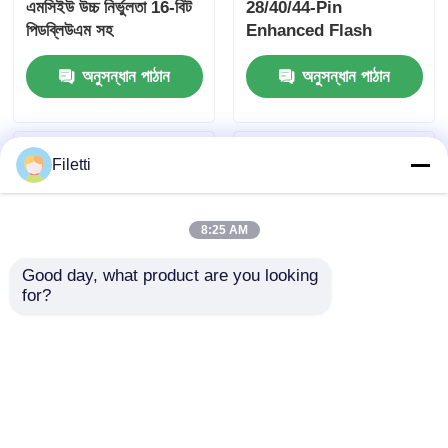
এমসিইউ উচ্চ নির্ভুলতা 16-বিট
28/40/44-Pin
পিডব্লিউএম সহ
Enhanced Flash
Microcontrollers
অনুসন্ধান পাঠান
অনুসন্ধান পাঠান
With10-Bit A/D And
EXtreme Low Power
(XLP) Technology (১০-
বিট এ/ডি এবং অত্যন্ত কম
Filetti
শক্তির (এক্সএলপি) প্রযুক্তি
সহ উন্নত ফ্ল্যাশ
মাইক্রোকন্ট্রোলার)
8:25 AM
Good day, what product are you looking 
for?
PIC12F1840-I/SN 8-পিন
ATMEGA16-16AU 8-
ফ্ল্যাশ মাইক্রোকন্ট্রোলার XLP
বিটমাইক্রোকন্ট্রোলার 16K
প্রযুক্তি সহ
বাইট ইন-সিস্টেম
প্রোগ্রামযোগ্য ফ্ল্যাশ
অনুসন্ধান পাঠান
অনুসন্ধান পাঠান