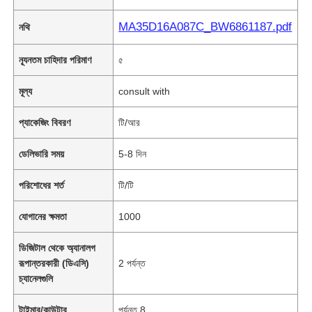
MA35D16A087C_BW6861187.pdf
নথি
ন্যূনতম চাহিদার পরিমাণ
৫
মূল্য
consult with
প্যাকেজিং বিবরণ
টি/আর
ডেলিভারি সময়
5-8 দিন
পরিশোধের শর্ত
টি/টি
যোগানের ক্ষমতা
1000
ডিজিটাল থেকে অ্যানালগ
রূপান্তরকারী (ডিএসি)
2 পর্যন্ত
চ্যানেলগুলি
টাইমার/কাউন্টার
পর্যন্ত 8