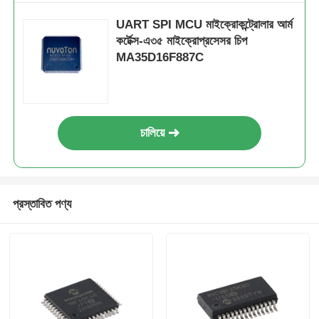
UART SPI MCU মাইক্রোকন্ট্রোলার আর্ম
কর্টেক্স-এ৩৫ মাইক্রোপ্রসেসর চিপ
MA35D16F887C
চালিয়ে
প্রস্তাবিত পণ্য