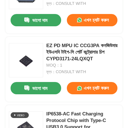
মূল্য：CONSULT WITH
আমাদের সম্পর্কে
এখন চ্যাট করুন
ভালো দাম
কারখানা পরিদর্শন
EZ PD MPU IC CCG3PA কনজিউমার
ইউএসবি টাইপ-সি পোর্ট কন্ট্রোলার চিপ
গুণমান নিয়ন্ত্রণ
CYPD3171-24LQXQT
MOQ：1
আমাদের সাথে যোগাযোগ
মূল্য：CONSULT WITH
এখন চ্যাট করুন
ভালো দাম
খবর
মামলা
IP6538-AC Fast Charging
Protocol Chip with Type-C
এফপিজিএ ফিল্ড প্রোগ্রামযোগ্য গেট অ্যারে
USB3.0 Support for