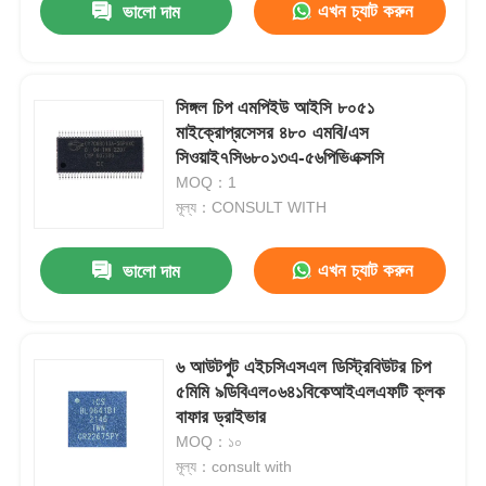
এখন চ্যাট করুন
ভালো দাম
সিঙ্গল চিপ এমপিইউ আইসি ৮০৫১
মাইক্রোপ্রসেসর ৪৮০ এমবি/এস
সিওয়াই৭সি৬৮০১৩এ-৫৬পিভিএক্সসি
MOQ：1
মূল্য：CONSULT WITH
এখন চ্যাট করুন
ভালো দাম
৬ আউটপুট এইচসিএসএল ডিস্ট্রিবিউটর চিপ
৫মিমি ৯ডিবিএল০৬৪১বিকেআইএলএফটি ক্লক
বাফার ড্রাইভার
MOQ：১০
মূল্য：consult with