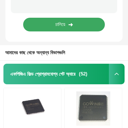
EEPROM চিপ
পিএসআরএএম চিপ
SRAM চিপ
আমাদের কাছ থেকে অন্যান্য বিভাগগুলি
বা ফ্ল্যাশ
(52)
এফপিজিএ ফিল্ড প্রোগ্রামযোগ্য গেট অ্যারে
ইপিআরওএম আইসি
UART IC
এডিসি ডিএসি