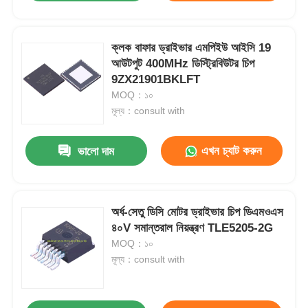
ক্লক বাফার ড্রাইভার এমপিইউ আইসি 19
আউটপুট 400MHz ডিস্ট্রিবিউটর চিপ
9ZX21901BKLFT
MOQ：১০
মূল্য：consult with
এখন চ্যাট করুন
ভালো দাম
অর্ধ-সেতু ডিসি মোটর ড্রাইভার চিপ ডিএমওএস
৪০V সমান্তরাল নিয়ন্ত্রণ TLE5205-2G
MOQ：১০
মূল্য：consult with