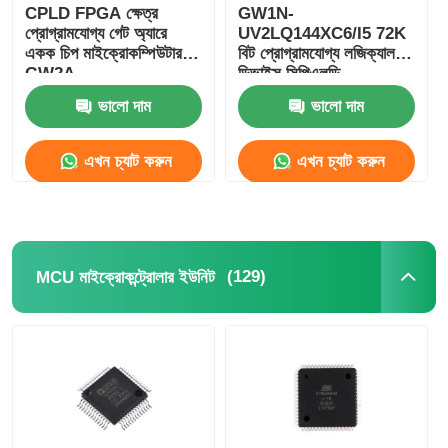
CPLD FPGA ক্ষেত্র
GW1N-
প্রোগ্রামযোগ্য গেট অ্যারে
UV2LQ144XC6/I5 72K
আরএফ ইন্টিগ্রেটেড সার্কিট
একক চিপ মাইক্রোকম্পিউটার
বিট প্রোগ্রামযোগ্য লজিক্যাল
GW2A-
ডিভাইস সিপিএলডি
LV18EQ144C8/I7
প্রোগ্রামযোগ্য লজিক্যাল
ভালো দাম
ভালো দাম
বৈদ্যুতিক যন্ত্রপাতি
কন্ট্রোলার
এখন চ্যাট করুন
এখন চ্যাট করুন
পিএলসি প্রোগ্রামিং
জিপিএস মডিউল
(129)
MCU মাইক্রোকন্ট্রোলার ইউনিট
রেডিও ফ্রিকোয়েন্সি মডিউল
শক্তি পরিমাপের প্রমাণ
সলিড স্টেট রিলে