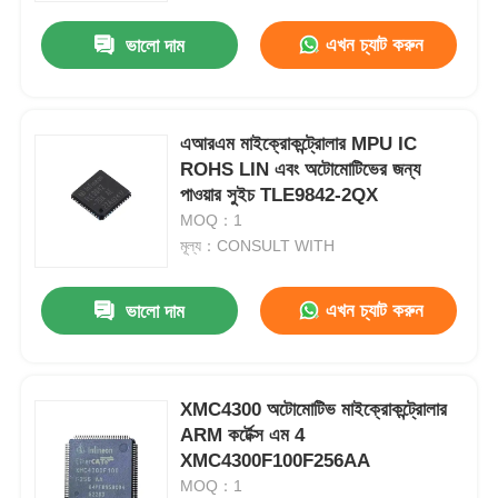
এখন চ্যাট করুন
ভালো দাম
এআরএম মাইক্রোকন্ট্রোলার MPU IC
ROHS LIN এবং অটোমোটিভের জন্য
পাওয়ার সুইচ TLE9842-2QX
MOQ：1
মূল্য：CONSULT WITH
এখন চ্যাট করুন
ভালো দাম
বাড়ি
XMC4300 অটোমোটিভ মাইক্রোকন্ট্রোলার
পণ্য
ARM কর্টেক্স এম 4
XMC4300F100F256AA
MOQ：1
ভিডিও