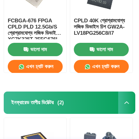
FCBGA-676 FPGA
CPLD 40K প্রোগ্রামযোগ্য
CPLD PLD 12.5Gb/S
লজিক ডিভাইস চিপ GW2A-
প্রোগ্রামযোগ্য লজিক ডিভাইস
LV18PG256C8/I7
XC7K325T-2FFG676I
ভালো দাম
ভালো দাম
এখন চ্যাট করুন
এখন চ্যাট করুন
(2)
ইনফ্রারেড তাপীয় ডিটেক্টর