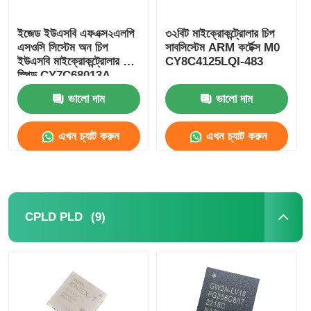
ইজেড ইউএসবি এফএক্স২এলপি
৩২বিট মাইক্রোকন্ট্রোলার চিপ
এসওসি সিস্টেম অন চিপ
সাবসিস্টেম ARM কর্টেক্স M0
ইউএসবি মাইক্রোকন্ট্রোলার হাই
CY8C4125LQI-483
স্পিড CY7C68013A-
56LTXC
ভালো দাম
ভালো দাম
এখন চ্যাট করুন
এখন চ্যাট করুন
(9)
CPLD PLD