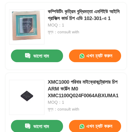
কম্পিউটিং কৃত্রিম বুদ্ধিমত্তা এমপিইউ আইসি
গ্রাফিক্স কার্ড চিপ এডি 102-301-এ 1
MOQ：1
মূল্য：consult with
এখন চ্যাট করুন
ভালো দাম
XMC1000 পরিবার মাইক্রোকন্ট্রোলার চিপ
ARM কর্টেক্স M0
XMC1100Q024F0064ABXUMA1
MOQ：1
মূল্য：consult with
এখন চ্যাট করুন
ভালো দাম