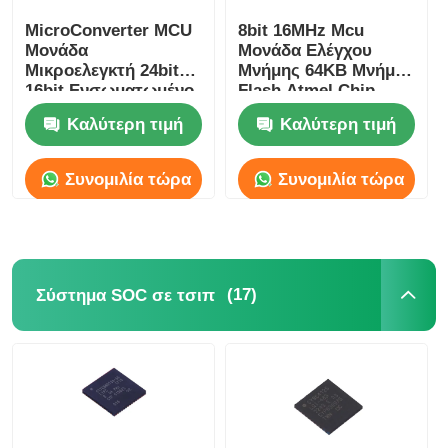
MicroConverter MCU
8bit 16MHz Mcu
Κεραία επικοινωνίας
Μονάδα
Μονάδα Ελέγχου
Μικροελεγκτή 24bit
Μνήμης 64KB Μνήμη
16bit Ενσωματωμένο
Flash Atmel Chip
Συνδετήρας
62KB
ATMEGA64A-AU
Καλύτερη τιμή
Καλύτερη τιμή
ADuC847BSZ62-5
Τσιπ διαχείρισης ισχύος
Συνομιλία τώρα
Συνομιλία τώρα
(17)
Σύστημα SOC σε τσιπ