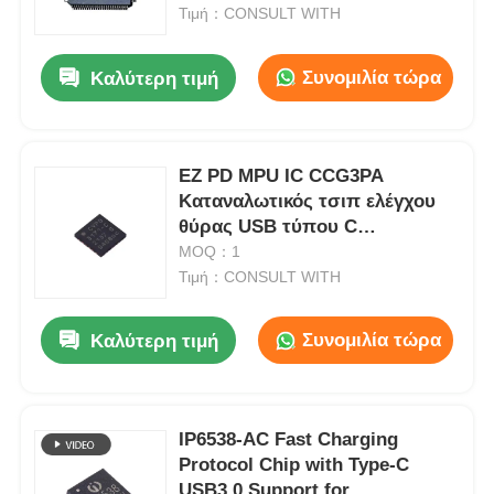
Τιμή：CONSULT WITH
Σχετικά με εμάς
Συνομιλία τώρα
Καλύτερη τιμή
Επισκέψεις στο εργοστάσιο
EZ PD MPU IC CCG3PA
Καταναλωτικός τσιπ ελέγχου
Έλεγχος Ποιότητας
θύρας USB τύπου C
CYPD3171-24LQXQT
MOQ：1
Επικοινωνήστε μαζί μας
Τιμή：CONSULT WITH
Συνομιλία τώρα
Καλύτερη τιμή
Ειδήσεις
Υποθέσεις
IP6538-AC Fast Charging
Protocol Chip with Type-C
Φύλακας πύλης προγραμματισμού πεδίου FPGA
USB3.0 Support for