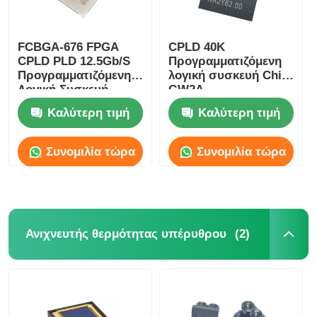
FCBGA-676 FPGA
CPLD 40K
CPLD PLD 12.5Gb/S
Προγραμματιζόμενη
Προγραμματιζόμενη
λογική συσκευή Chip
Λογική Συσκευή
GW2A-
XC7K325T-2FFG676I
LV18PG256C8/I7
Καλύτερη τιμή
Καλύτερη τιμή
Συνομιλία τώρα
Συνομιλία τώρα
(2)
Ανιχνευτής θερμότητας υπέρυθρου