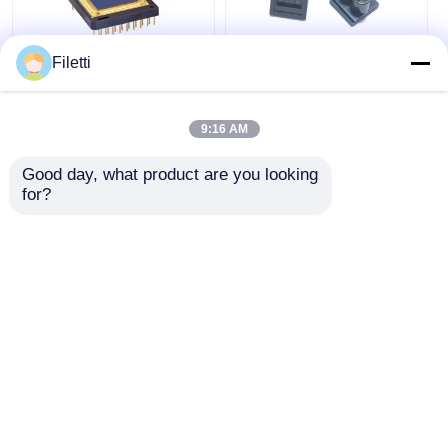
Filetti
7V απεικόνιση
Universal VI5300
υπέρυθρος θερμικός
Compatible Optical
ανιχνευτής μη
Lens for TOF
9:16 AM
ψυγμένο αισθητήρα
Distance
εστιακού πεδίου
Measurement in Laser
Good day, what product are you looking 
Καλύτερη τιμή
Καλύτερη τιμή
συστοιχίας
Distance Sensors
for?
PICO640S+
Συνομιλία τώρα
Συνομιλία τώρα
Δείτε περισσότερων
Αρχική Σελίδα
Περίπου εμείς
επαφή
Desktop Site
Sitemap
Πολιτική μυστικότητας