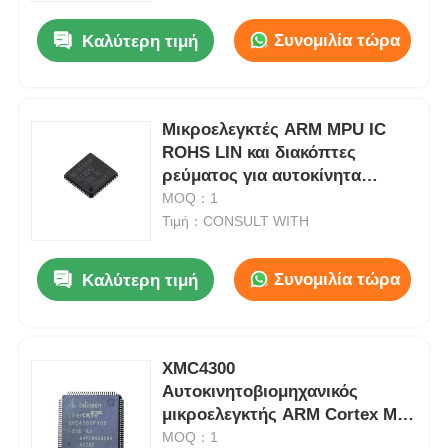
Συνομιλία τώρα
Καλύτερη τιμή
Μικροελεγκτές ARM MPU IC
ROHS LIN και διακόπτες
ρεύματος για αυτοκίνητα
TLE9842-2QX
MOQ：1
Τιμή：CONSULT WITH
Συνομιλία τώρα
Καλύτερη τιμή
Σπίτι
XMC4300
Προϊόντα
Αυτοκινητοβιομηχανικός
μικροελεγκτής ARM Cortex M4
XMC4300F100F256AA
MOQ：1
Βίντεο