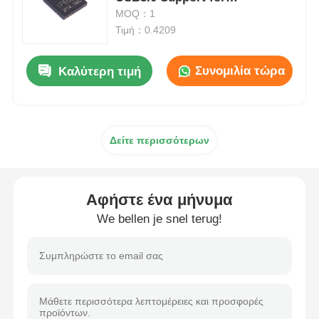
PD3.0/PPS/PD2.0 and
MOQ：1
QC3.0/QC2.0 Power
Τιμή：0.4209
Μονάδα μικροελεγκτών MCU
Management IC
Συνομιλία τώρα
Καλύτερη τιμή
Σύστημα SOC σε τσιπ
MPU IC
Δείτε περισσότερων
ΚΑΠΚΑΠΚΑ
Αφήστε ένα μήνυμα
Ανιχνευτής θερμότητας υπέρυθρου
We bellen je snel terug!
Τσιπ ολοκληρωμένου κυκλώματος DSP
Τσιπ μνήμης DRAM