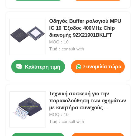
Οδηγός Buffer ρολογιού MPU
IC 19 Έξοδος 400MHz Chip
διανομής 9ZX21901BKLFT
MOQ：10
Τιμή：consult with
Συνομιλία τώρα
Καλύτερη τιμή
Τεχνική συσκευή για την
παρακολούθηση των οχημάτων
με κινητήρα συνεχούς
ρεύματος
MOQ：10
Τιμή：consult with