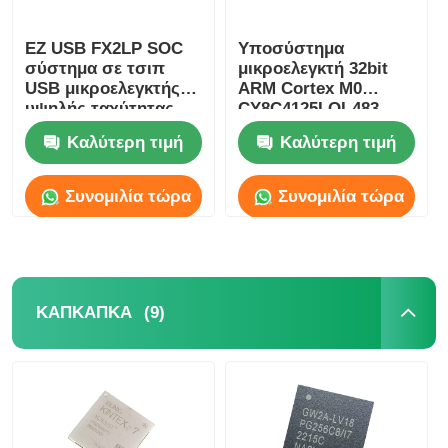
EZ USB FX2LP SOC
Υποσύστημα
σύστημα σε τσιπ
μικροελεγκτή 32bit
USB μικροελεγκτής
ARM Cortex M0
υψηλής ταχύτητας
CY8C4125LQI-483
CY7C68013A-56LTXC
Καλύτερη τιμή
Καλύτερη τιμή
Συνομιλία τώρα
Συνομιλία τώρα
(9)
ΚΑΠΚΑΠΚΑ