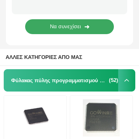
eeprom τσιπ
Τσιπ PSRAM
Τσιπ SRAM
ΑΛΛΕΣ ΚΑΤΗΓΟΡΙΕΣ ΑΠΟ ΜΑΣ
Χωρίς φλας
(52)
Φύλακας πύλης προγραμματισμού πεδίου FPGA
Κύκλωμα διακόπτη EPROM
UART IC
ADC DAC