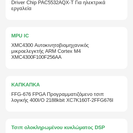
Driver Chip PAC5532AQX-T Για ηλεκτρικά
εργαλεία
MPU IC
XMC4300 Αυτοκινητοβιομηχανικός
μικροελεγκτής ARM Cortex M4
XMC4300F100F256AA
ΚΑΠΚΑΠΚΑ
FFG-676 FPGA Προγραμματιζόμενο τσιπ
λογικής 400I/O 2188kbit XC7K160T-2FFG676I
Τσιπ ολοκληρωμένου κυκλώματος DSP