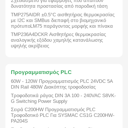
Σχεδιασμένο για εφαρμογές που απαιτούν
δυνατότητα προστασίας από παροδική τάση
TMP275AIDR ±0.5°C αισθητήρας θερμοκρασίας
με I2C και SMBus διεπαφή στο βιομηχανικό
πρότυποLM75 παράγοντας μορφής και πίνακα
TMP236A4DCKR Αισθητήρες θερμοκρασίας
αναλογικής εξόδου χαμηλής κατανάλωσης
υψηλής ακρίβειας
Προγραμματισμός PLC
60W - 120W Προγραμματισμός PLC 24VDC 5A
DIN Rail 480W Διακόπτης τροφοδοσίας
Τροφοδοτικά ράγας DIN 3A 100 - 240VAC S8VK-
G Switching Power Supply
Σειρά C200HW Προγραμματισμός PLC
Τροφοδοτικό PLC Για SYSMAC CS1G C200HW-
PA204S