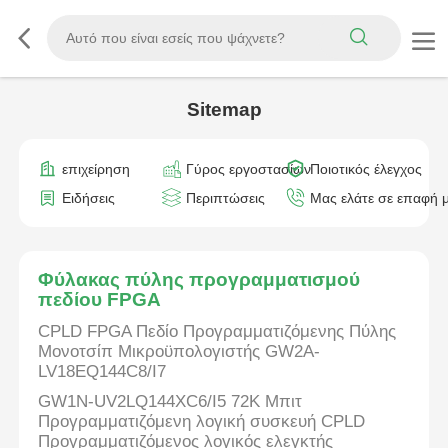
Sitemap
επιχείρηση
Γύρος εργοστασίων
Ποιοτικός έλεγχος
Ειδήσεις
Περιπτώσεις
Μας ελάτε σε επαφή 
Φύλακας πύλης προγραμματισμού
πεδίου FPGA
CPLD FPGA Πεδίο Προγραμματιζόμενης Πύλης
Μονοτσίπ Μικροϋπολογιστής GW2A-
LV18EQ144C8/I7
GW1N-UV2LQ144XC6/I5 72K Μπιτ
Προγραμματιζόμενη λογική συσκευή CPLD
Προγραμματιζόμενος λογικός ελεγκτής