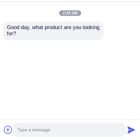
PLC Δελτίο Μάθησης AX7020 ZYNQ7000
2:35 AM
Good day, what product are you looking 
Μονάδα GPS
for?
M25MA-04-STD Ultra-small Quad-band GSM
GPRS Module with LCC Packaging for Surface
Mount Installation
Μονάδα ραδιοσυχνοτήτων
Σύστημα επεξεργασίας δικτύου SimpleLinkTM
Wi-Fi CERTIFIEDTM για το Διαδίκτυο
πραγμάτων με 2 TLS/SSL
CC3100MODR11MAMOBR