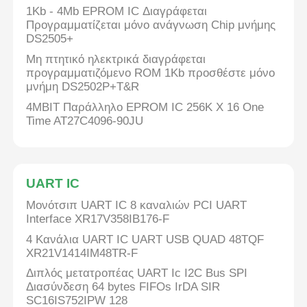
1Kb - 4Mb EPROM IC Διαγράφεται
Προγραμματίζεται μόνο ανάγνωση Chip μνήμης
Κεραία επικοινωνίας
DS2505+
Μη πτητικό ηλεκτρικά διαγράφεται
Συνδετήρας
προγραμματιζόμενο ROM 1Kb προσθέστε μόνο
μνήμη DS2502P+T&R
4MBIT Παράλληλο EPROM IC 256K X 16 One
Τσιπ διαχείρισης ισχύος
Time AT27C4096-90JU
UART IC
Μονότσιπ UART IC 8 καναλιών PCI UART
Interface XR17V358IB176-F
4 Κανάλια UART IC UART USB QUAD 48TQF
XR21V1414IM48TR-F
Διπλός μετατροπέας UART Ic I2C Bus SPI
Διασύνδεση 64 bytes FIFOs IrDA SIR
SC16IS752IPW 128