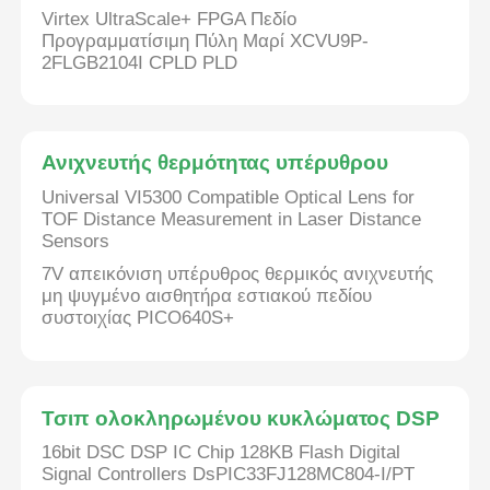
Virtex UltraScale+ FPGA Πεδίο
Προγραμματίσιμη Πύλη Μαρί XCVU9P-
2FLGB2104I CPLD PLD
Ανιχνευτής θερμότητας υπέρυθρου
Universal VI5300 Compatible Optical Lens for
TOF Distance Measurement in Laser Distance
Sensors
7V απεικόνιση υπέρυθρος θερμικός ανιχνευτής
μη ψυγμένο αισθητήρα εστιακού πεδίου
συστοιχίας PICO640S+
Σπίτι
Προϊόντα
Τσιπ ολοκληρωμένου κυκλώματος DSP
16bit DSC DSP IC Chip 128KB Flash Digital
Signal Controllers DsPIC33FJ128MC804-I/PT
Βίντεο