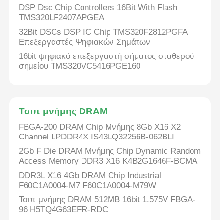
DSP Dsc Chip Controllers 16Bit With Flash
TMS320LF2407APGEA
Σχετικά με εμάς
32Bit DSCs DSP IC Chip TMS320F2812PGFA
Επεξεργαστές Ψηφιακών Σημάτων
16bit ψηφιακό επεξεργαστή σήματος σταθερού
Επισκέψεις στο εργοστάσιο
σημείου TMS320VC5416PGE160
Έλεγχος Ποιότητας
Τσιπ μνήμης DRAM
Επικοινωνήστε μαζί μας
FBGA-200 DRAM Chip Μνήμης 8Gb X16 X2
Channel LPDDR4X IS43LQ32256B-062BLI
2Gb F Die DRAM Μνήμης Chip Dynamic Random
Ειδήσεις
Access Memory DDR3 X16 K4B2G1646F-BCMA
DDR3L X16 4Gb DRAM Chip Industrial
Υποθέσεις
F60C1A0004-M7 F60C1A0004-M79W
Τσιπ μνήμης DRAM 512MB 16bit 1.575V FBGA-
96 H5TQ4G63EFR-RDC
Φύλακας πύλης προγραμματισμού πεδίου FPGA