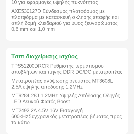
10 για εφαρμογές υψηλής πυκνότητας
AXE530127D Σύνδεσμος πλατφόρμας με
πλατφόρμα με κατασκευή σκληρής επαφής και
απλή δομή κλειδαριού για ύψος ζευγαρώματος
0,8 mm και 1,0 mm
Τσιπ διαχείρισης ισχύος
TPS51200DRCR Ρυθμιστής τερματισμού
αποβλήτων και πηγής DDR DC/DC μετατροπέας
Μετατροπέας ανύψωσης ρεύματος MT3608L
2.5A υψηλής απόδοσης 1.2MHz
MT9284-28J 1.2MHz Υψηλής Απόδοσης Οδηγός
LED Λευκού Φωτός Boost
MT2492 2A 4.5V-16V Εισαγωγή
600kHzΣυγχρονικός μετατροπέας βήματος προς
τα κάτω