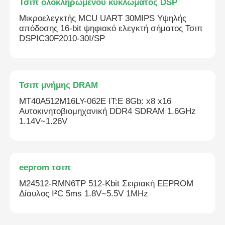
Τσιπ ολοκληρωμένου κυκλώματος DSP
Μικροελεγκτής MCU UART 30MIPS Υψηλής
απόδοσης 16-bit ψηφιακό ελεγκτή σήματος Τσιπ
DSPIC30F2010-30I/SP
Τσιπ μνήμης DRAM
MT40A512M16LY-062E IT:E 8Gb: x8 x16
Αυτοκινητοβιομηχανική DDR4 SDRAM 1.6GHz
1.14V~1.26V
eeprom τσιπ
M24512-RMN6TP 512-Kbit Σειριακή EEPROM
Δίαυλος I²C 5ms 1.8V~5.5V 1MHz