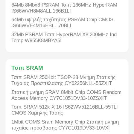
64Mb 8Mbx8 PSRAM Τσιπ 166MHz HyperRAM
IS66WVH8M8ALL 166B1LI
eeprom τσιπ
64Mb υψηλής ταχύτητας PSRAM Chip CMOS
IS66WVE4M16EBLL 70BLI
Τσιπ PSRAM
32Mb PSRAM Τσιπ HyperRAM X8 200MHz Ind
Temp W955K8MBYA5I
Τσιπ SRAM
Τσιπ SRAM
Χωρίς φλας
Τσιπ SRAM 256Kbit TSOP-28 Μνήμη Στατικής
Τυχαίας Προσπέλασης CY62256NLL-55ZXIT
Κύκλωμα διακόπτη EPROM
Στατική μνήμη SRAM 8Mbit Chip COMS Random
Access Memory CY7C1051DV33-10ZSXIT
Τσιπ SRAM 512k X 16 IS62WV51216BLL-55TLI
UART IC
CMOS Χαμηλής Τάσης
1Mbit COMS Sram Memory Chip Στατική μνήμη
τυχαίας πρόσβασης CY7C1019DV33-10VXI
ADC DAC