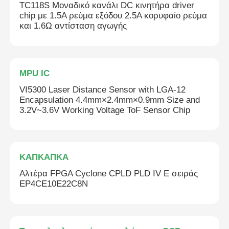
TC118S Μοναδικό κανάλι DC κινητήρα driver
chip με 1.5A ρεύμα εξόδου 2.5A κορυφαίο ρεύμα
και 1.6Ω αντίσταση αγωγής
MPU IC
VI5300 Laser Distance Sensor with LGA-12
Encapsulation 4.4mm×2.4mm×0.9mm Size and
3.2V~3.6V Working Voltage ToF Sensor Chip
ΚΑΠΚΑΠΚΑ
Αλτέρα FPGA Cyclone CPLD PLD IV E σειράς
EP4CE10E22C8N