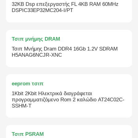
32KB Dsp επεξεργαστής FL 4KB RAM 60MHz
DSPIC33EP32MC204-I/PT
Τσιπ μνήμης DRAM
Τσιπ Μνήμης Dram DDR4 16Gb 1.2V SDRAM
H5ANAG6NCJR-XNC
eeprom τσιπ
1Kbit 2Kbit Ηλεκτρικά διαγράφεται
προγραμματιζόμενο Rom 2 καλώδιο AT24C02C-
SSHM-T
Τσιπ PSRAM