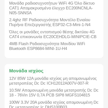
Μονάδα ραδιοσυχνοτήτων WiFi 4G Όλο δίκτυο
CAT1 Απομακρυσμένο έλεγχο EC200NCNLA-
N05-SNNSA
2.4ghz RF Ραδιοσυχνότητα Μοντέλο Ενιαίου
Πυρήνα Επεξεργαστής ESP32-C3-Mini-1-N4
Όλες οι μονάδες εντοπισμού θέσης δικτύου 4G
CAT4 επικοινωνία EC20CEHDLG-MINIPCIE-CB
4MB Flash Ραδιοσυχνότητα Μονδίου WiFi
Bluetooth ESP8684-MINI-1U-H4
Μονάδα ισχύος
12V 85W 12A μονάδα ισχύος μη απομονωμένος
μετατροπέας Dc Dc ICH12012A007V-007-R
10.5W Απομονωμένη μονάδα μετατροπής Dc Dc
18 - 76Vin 15V 0,7A PCB SIP8 MGFS104815
100W 3.3V 20A μονάδα ισχύος απομονωμένη Dc
Dc μετατροπέας Ic DHS100B03