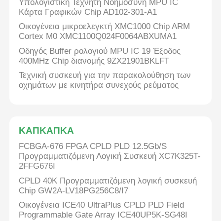
Υπολογιστική Τεχνητή Νοημοσύνη MPU IC
Κάρτα Γραφικών Chip AD102-301-A1
Οικογένεια μικροελεγκτή XMC1000 Chip ARM
Cortex M0 XMC1100Q024F0064ABXUMA1
Οδηγός Buffer ρολογιού MPU IC 19 Έξοδος
400MHz Chip διανομής 9ZX21901BKLFT
Τεχνική συσκευή για την παρακολούθηση των
οχημάτων με κινητήρα συνεχούς ρεύματος
ΚΑΠΚΑΠΚΑ
FCBGA-676 FPGA CPLD PLD 12.5Gb/S
Προγραμματιζόμενη Λογική Συσκευή XC7K325T-
2FFG676I
CPLD 40K Προγραμματιζόμενη λογική συσκευή
Chip GW2A-LV18PG256C8/I7
Οικογένεια ICE40 UltraPlus CPLD PLD Field
Programmable Gate Array ICE40UP5K-SG48I