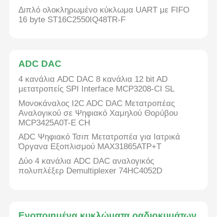
Διπλό ολοκληρωμένο κύκλωμα UART με FIFO
16 byte ST16C2550IQ48TR-F
ADC DAC
4 κανάλια ADC DAC 8 κανάλια 12 bit AD
μετατροπείς SPI Interface MCP3208-CI SL
Μονοκάναλος I2C ADC DAC Μετατροπέας
Αναλογικού σε Ψηφιακό Χαμηλού Θορύβου
MCP3425A0T-E CH
ADC Ψηφιακό Τσιπ Μετατροπέα για Ιατρικά
Όργανα Εξοπλισμού MAX31865ATP+T
Δύο 4 κανάλια ADC DAC αναλογικός
πολυπλέξερ Demultiplexer 74HC4052D
Ενοποιημένα κυκλώματα ραδιοκυμάτων