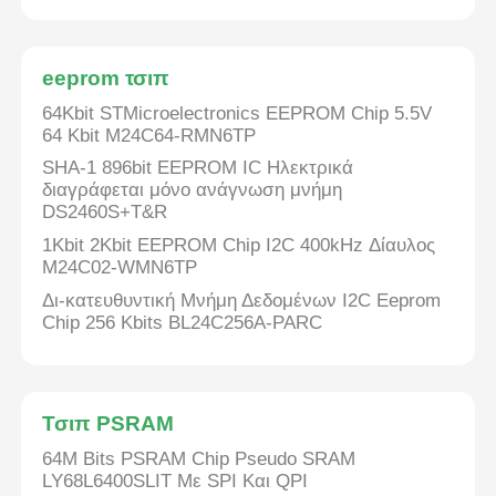
Μονάδα μικροελεγκτών MCU
eeprom τσιπ
64Kbit STMicroelectronics EEPROM Chip 5.5V
Σύστημα SOC σε τσιπ
64 Kbit M24C64-RMN6TP
SHA-1 896bit EEPROM IC Ηλεκτρικά
διαγράφεται μόνο ανάγνωση μνήμη
MPU IC
DS2460S+T&R
1Kbit 2Kbit EEPROM Chip I2C 400kHz Δίαυλος
M24C02-WMN6TP
ΚΑΠΚΑΠΚΑ
Δι-κατευθυντική Μνήμη Δεδομένων I2C Eeprom
Chip 256 Kbits BL24C256A-PARC
Ανιχνευτής θερμότητας υπέρυθρου
Τσιπ ολοκληρωμένου κυκλώματος DSP
Τσιπ PSRAM
64M Bits PSRAM Chip Pseudo SRAM
Τσιπ μνήμης DRAM
LY68L6400SLIT Με SPI Και QPI