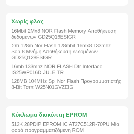
Ενοποιημένα κυκλώματα ραδιοκυμάτων
Χωρίς φλας
16Mbit 2Mx8 NOR Flash Memory Αποθήκευση
Ηλεκτρονικά εξαρτήματα
δεδομένων GD25Q16ESIGR
Σπι 128m Nor Flash 128mbit 16mx8 133mhz
Προγραμματισμός PLC
Sop-8 Μνήμη Αποθήκευση δεδομένων
GD25Q128ESIGR
16mb 133mhz NOR FLASH Dtr Interface
Μονάδα GPS
IS25WP016D-JULE-TR
128MB 104MHz Spi Nor Flash Προγραμματιστής
8-Bit Τσιπ W25N01GVZEIG
Μονάδα ραδιοσυχνοτήτων
Μονάδα ισχύος
Κύκλωμα διακόπτη EPROM
512K 28PDIP EPROM IC AT27C512R-70PU Μία
Στερεάς κατάστασης ηλεκτρονόμος
φορά προγραμματιζόμενη ROM