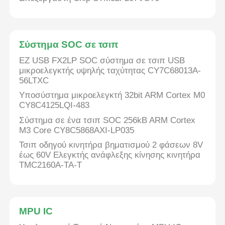
Σύστημα SOC σε τσιπ
EZ USB FX2LP SOC σύστημα σε τσιπ USB
μικροελεγκτής υψηλής ταχύτητας CY7C68013A-
56LTXC
Υποσύστημα μικροελεγκτή 32bit ARM Cortex M0
CY8C4125LQI-483
Σύστημα σε ένα τσιπ SOC 256kB ARM Cortex
M3 Core CY8C5868AXI-LP035
Τσιπ οδηγού κινητήρα βηματισμού 2 φάσεων 8V
έως 60V Ελεγκτής ανάφλεξης κίνησης κινητήρα
TMC2160A-TA-T
MPU IC