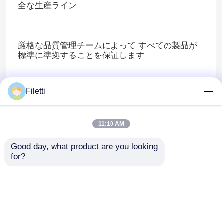
全な生産ライン
厳格な品質管理チームによって すべての製品が
標準に準拠することを保証します
Filetti
顧客のプロセス要求を厳格に遵守できます
11:10 AM
あなたのOEMまたはODMに関する議論は歓迎さ
れます.
Good day, what product are you looking 
for?
R&D
当社は、最高品質と高い安定性を備えた製品を提
供するため、この分野の専門的な研究開発チーム
を有しています。国内外の有名な高等教育機関や
研究機関と協力しています。多くの主要な技術的
成果と技術指標は、国際的な先進レベルに達して