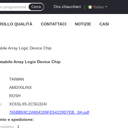
Ora chiacchieri
|
Italian
Cerca
ROLLO QUALITÀ
CONTATTACI
NOTIZIE
CASI
le Array Logic Device Chip
mabile Array Logic Device Chip
TAIWAN
AMD/XILINX
ROSH
o:
XC6SLX9-2CSG324I
765BB59C2A904339FE54229D7EB...8A.pdf
nto e spedizione:
e minimo:
1