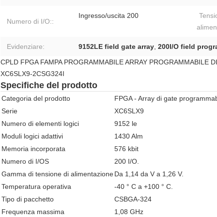
Ingresso/uscita 200
Tensi
Numero di I/O::
alimen
Evidenziare:
9152LE field gate array
,
200I/O field prog
CPLD FPGA FAMPA PROGRAMMABILE ARRAY PROGRAMMABILE DI L
XC6SLX9-2CSG324I
Specifiche del prodotto
Categoria del prodotto
FPGA - Array di gate programmab
Serie
XC6SLX9
Numero di elementi logici
9152 le
Moduli logici adattivi
1430 Alm
Memoria incorporata
576 kbit
Numero di I/OS
200 I/O.
Gamma di tensione di alimentazione
Da 1,14 da V a 1,26 V.
Temperatura operativa
-40 ° C a +100 ° C.
Tipo di pacchetto
CSBGA-324
Frequenza massima
1,08 GHz