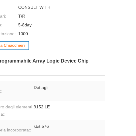
CONSULT WITH
ari:
T/R
a:
5-8day
ntazione:
1000
a Chiacchieri
rogrammabile Array Logic Device Chip
Dettagli
::
o degli elementi
9152 LE
ca::
kbit 576
ia incorporata::