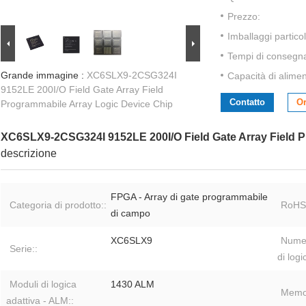
Prezzo:
Imballaggi particol
Tempi di consegn
Grande immagine :
XC6SLX9-2CSG324I
Capacità di alime
9152LE 200I/O Field Gate Array Field
Contatto
Or
Programmabile Array Logic Device Chip
XC6SLX9-2CSG324I 9152LE 200I/O Field Gate Array Field P
descrizione
FPGA - Array di gate programmabile
Categoria di prodotto::
RoHS
di campo
XC6SLX9
Numer
Serie::
di logi
Moduli di logica
1430 ALM
Memor
adattiva - ALM::