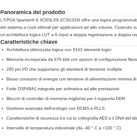
Panoramica del prodotto
L'FPGA Spartan®-6 XC6SLX9-2CSG324I offre una logica programmabile a
del sistema a costi ottimali per applicazioni ad alto volume. Costruito
un'architettura logica LUT a 6-input a doppia registrazione a doppia re
Caratteristiche chiave
Architettura ottimizzata logica con 9152 elementi logici
Memoria incorporata da 576 kbit con opzioni di configurazione flessi
200 pin I/O che supportano gli standard di tensione multipla
Basso consumo di energia con tensione di alimentazione minima di
Fette DSP48A1 integrate per aritmetica ad alte prestazioni
Blocchi di controller di memoria migliorati per il supporto DDR
Gestione avanzata dell'orologio con DCMS e PLLS
Caratteristiche di sicurezza tra cui la crittografia AES e il DNA del di
Intervallo di temperatura industriale (da -40 ° C a +100 ° C)