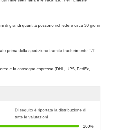
lusi i fine settimana e le vacanze). Per richieste
dini di grandi quantità possono richiedere circa 30 giorni
to prima della spedizione tramite trasferimento T/T.
ico aereo e la consegna espressa (DHL, UPS, FedEx,
.
Di seguito è riportata la distribuzione di
tutte le valutazioni
100%