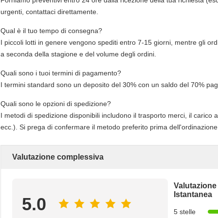
Forniamo preventivi entro 24 ore dalla ricezione della tua richiesta (esc
urgenti, contattaci direttamente.
Qual è il tuo tempo di consegna?
I piccoli lotti in genere vengono spediti entro 7-15 giorni, mentre gli or
a seconda della stagione e del volume degli ordini.
Quali sono i tuoi termini di pagamento?
I termini standard sono un deposito del 30% con un saldo del 70% paga
Quali sono le opzioni di spedizione?
I metodi di spedizione disponibili includono il trasporto merci, il car
ecc.). Si prega di confermare il metodo preferito prima dell'ordinazione
Valutazione complessiva
Valutazione
Istantanea
5.0
5 stelle