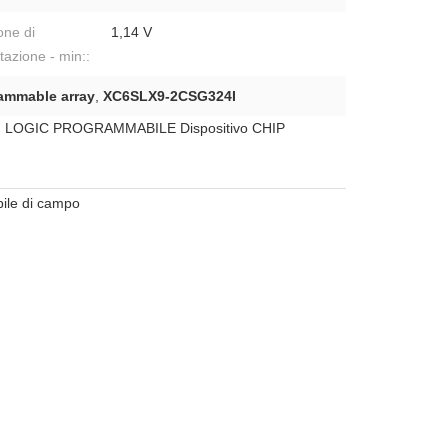
one di
1,14 V
tazione - min::
rammable array
,
XC6SLX9-2CSG324I
OGIC PROGRAMMABILE Dispositivo CHIP
ile di campo