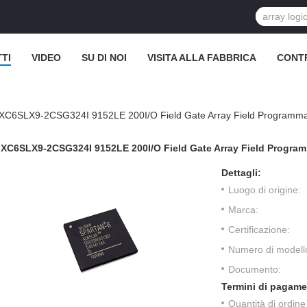
TI
VIDEO
SU DI NOI
VISITA ALLA FABBRICA
CONT
XC6SLX9-2CSG324I 9152LE 200I/O Field Gate Array Field Programmabi
XC6SLX9-2CSG324I 9152LE 200I/O Field Gate Array Field Program
Dettagli:
Luogo di origine:
Marca:
Certificazione:
Numero di modell
Documento:
Termini di pagame
Quantità di ordin