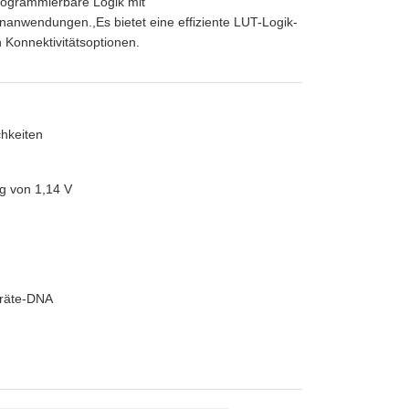
rogrammierbare Logik mit
nanwendungen.,Es bietet eine effiziente LUT-Logik-
 Konnektivitätsoptionen.
chkeiten
g von 1,14 V
eräte-DNA