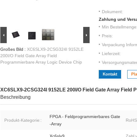
Dokument:
Zahlung und Vers
Min Bestellmenge
Preis:
Verpackung Infor
Großes Bild :
XC6SLX9-2CSG324I 9152LE
Lieferzeit:
200I/O Field Gate Array Field
Programmierbare Array Logic Device Chip
Versorgungsmateri
Kontakt
Pla
XC6SLX9-2CSG324I 9152LE 200I/O Field Gate Array Field 
Beschreibung
FPGA - Feldprogrammierbares Gate
Produkt-Kategorie::
RoHS
-Array
Xc6slx9
Zahl 