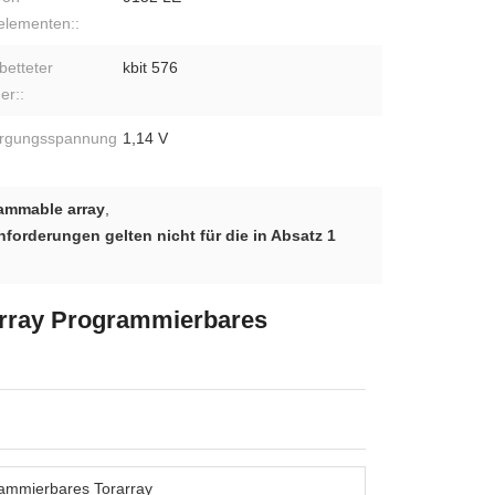
elementen::
betteter
kbit 576
er::
orgungsspannung
1,14 V
rammable array
,
forderungen gelten nicht für die in Absatz 1
rray Programmierbares
ammierbares Torarray