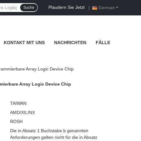
Plaudern Sie Jetzt
|
German
Suche
KONTAKT MIT UNS
NACHRICHTEN
FÄLLE
ammierbare Array Logic Device Chip
mierbare Array Logic Device Chip
TAIWAN
AMD/XILINX
ROSH
Die in Absatz 1 Buchstabe b genannten
Anforderungen gelten nicht für die in Absatz