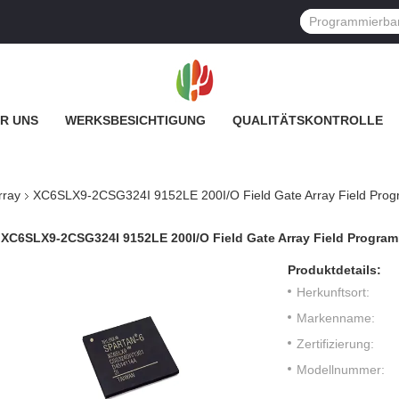
R UNS
WERKSBESICHTIGUNG
QUALITÄTSKONTROLLE
rray
XC6SLX9-2CSG324I 9152LE 200I/O Field Gate Array Field Progr
XC6SLX9-2CSG324I 9152LE 200I/O Field Gate Array Field Program
Produktdetails:
Herkunftsort:
Markenname:
Zertifizierung:
Modellnummer: