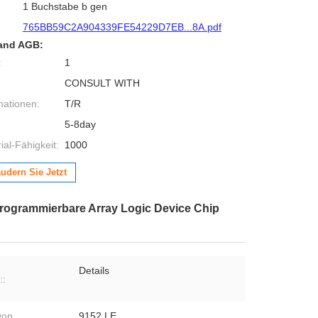
1 Buchstabe b gen
765BB59C2A904339FE54229D7EB...8A.pdf
and AGB:
:
1
CONSULT WITH
mationen:
T/R
5-8day
al-Fähigkeit:
1000
udern Sie Jetzt
Programmierbare Array Logic Device Chip
Details
::
von
9152 LE