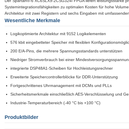
Der Spartan®-6 XC6SLX9-2CSG324I FPGA liefert leistungsstarke p
Systemintegrationsfähigkeiten zu optimalen Kosten für hohe Volume
Architektur mit zwei Registern und sechs Eingaben mit umfassenden
Wesentliche Merkmale
Logikoptimierte Architektur mit 9152 Logikelementen
576 kbit eingebetteter Speicher mit flexiblen Konfigurationsmögli
200 E/A-Pins, die mehrere Spannungsstandards unterstützen
Niedriger Stromverbrauch bei einer Mindestversorgungsspannun
integrierte DSP48A1-Scheiben für Hochleistungsrechner
Erweiterte Speichercontrollerblöcke für DDR-Unterstützung
Fortgeschrittenes Uhrmanagement mit DCMs und PLLs
Sicherheitsmerkmale einschließlich AES-Verschlüsselung und G
Industrie-Temperaturbereich (-40 °C bis +100 °C)
Produktbilder