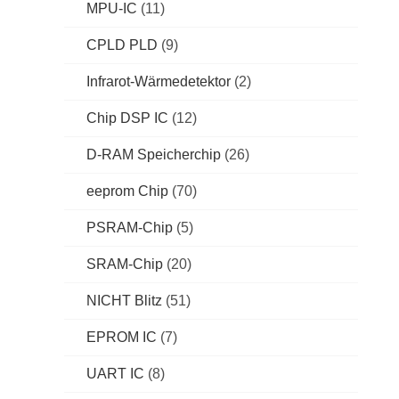
MPU-IC
(11)
CPLD PLD
(9)
Infrarot-Wärmedetektor
(2)
Chip DSP IC
(12)
D-RAM Speicherchip
(26)
eeprom Chip
(70)
PSRAM-Chip
(5)
SRAM-Chip
(20)
NICHT Blitz
(51)
EPROM IC
(7)
UART IC
(8)