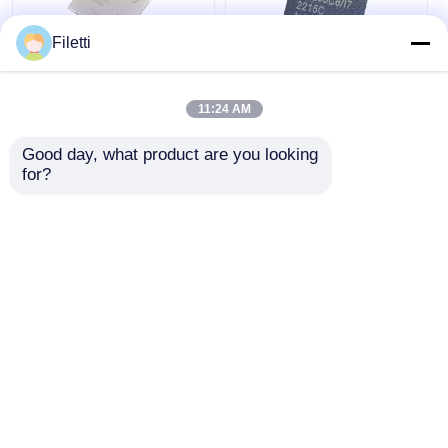
Filetti
FCBGA-676 FPGA
CPLD 40K
CPLD PLD 12.5Gb/S
Programmierbarer
11:24 AM
Programmierbare
Logik-Baustein Chip
Logikvorrichtung
GW2A-
Good day, what product are you looking 
XC7K325T-2FFG676I
LV18PG256C8/I7
for?
Bestpreis
Bestpreis
Plaudern Sie Jetzt
Plaudern Sie Jetzt
Sehen Sie mehr an
Startseite
Über uns
Kontakt
Desktop Site
Sitemap
Privacy policy