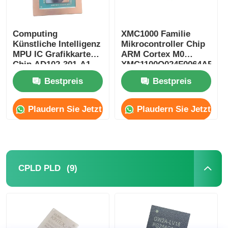
Computing
XMC1000 Familie
Künstliche Intelligenz
Mikrocontroller Chip
MPU IC Grafikkarten-
ARM Cortex M0
Chip AD102-301-A1
XMC1100Q024F0064ABXU
Bestpreis
Bestpreis
Plaudern Sie Jetzt
Plaudern Sie Jetzt
(9)
CPLD PLD