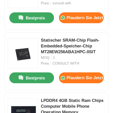
Preis：consult with
Über uns
Plaudern Sie Jetzt
Bestpreis
Werksbesichtigung
Statischer SRAM-Chip Flash-
Embedded-Speicher-Chip
Qualitätskontrolle
MT28EW256ABA1HPC-0SIT
MOQ：1
Kontakt mit uns
Preis：CONSULT WITH
Plaudern Sie Jetzt
Bestpreis
Nachrichten
Fälle
LPDDR4 4GB Static Ram Chips
Computer Mobile Phone
FPGA-Feldprogrammierbares Torarray
Operating Memory