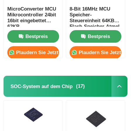
MicroConverter MCU
8-Bit 16MHz MCU
Kommunikations-Antenne
Mikrocontroller 24bit
Speicher-
16bit eingebettet
Steuereinheit 64KB
62KB
Flash-Speicher Atmel
Stecker
ADuC847BSZ62-5
Chip ATMEGA64A-AU
Bestpreis
Bestpreis
Power Management Chip
Plaudern Sie Jetzt
Plaudern Sie Jetzt
(17)
SOC-System auf dem Chip