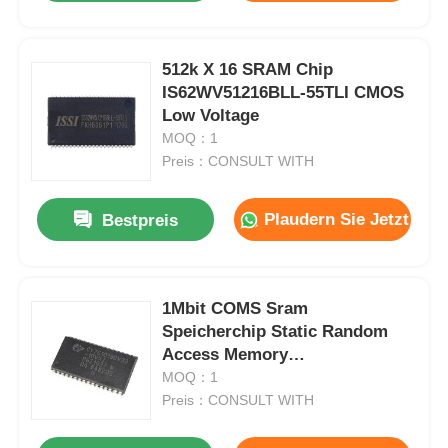
512k X 16 SRAM Chip
IS62WV51216BLL-55TLI CMOS
Low Voltage
MOQ：1
Preis：CONSULT WITH
Plaudern Sie Jetzt
Bestpreis
1Mbit COMS Sram
Speicherchip Static Random
Access Memory
CY7C1019DV33-10VXI
MOQ：1
Preis：CONSULT WITH