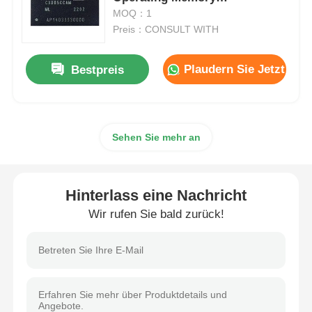
CXDB5CCAM-ML
MOQ：1
Preis：CONSULT WITH
MCU-Mikroregler-Einheit
Plaudern Sie Jetzt
Bestpreis
SOC-System auf dem Chip
MPU-IC
Sehen Sie mehr an
CPLD PLD
Hinterlass eine Nachricht
Infrarot-Wärmedetektor
Wir rufen Sie bald zurück!
Chip DSP IC
D-RAM Speicherchip