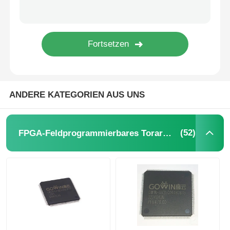
eeprom Chip
PSRAM-Chip
SRAM-Chip
ANDERE KATEGORIEN AUS UNS
NICHT Blitz
(52)
FPGA-Feldprogrammierbares Torarray
EPROM IC
UART IC
ADC DAC