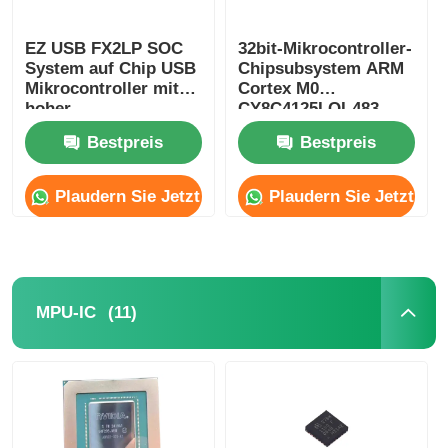
EZ USB FX2LP SOC
32bit-Mikrocontroller-
System auf Chip USB
Chipsubsystem ARM
Mikrocontroller mit
Cortex M0
hoher
CY8C4125LQI-483
Geschwindigkeit
Bestpreis
Bestpreis
CY7C68013A-56LTXC
Plaudern Sie Jetzt
Plaudern Sie Jetzt
(11)
MPU-IC