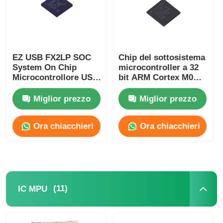
Su di noi
EZ USB FX2LP SOC
Chip del sottosistema
Visita alla fabbrica
System On Chip
microcontroller a 32
Microcontrollore USB
bit ARM Cortex M0
ad alta velocità
CY8C4125LQI-483
Controllo Qualità
CY7C68013A-56LTXC
Miglior prezzo
Miglior prezzo
Contattaci
Ora chiacchieri
Ora chiacchieri
Notizie
Casi
(11)
IC MPU
FPGA Field Programmable Gate Array