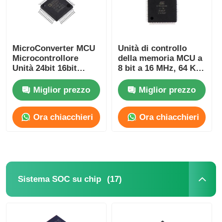
MicroConverter MCU
Unità di controllo
Microcontrollore
della memoria MCU a
Unità 24bit 16bit
8 bit a 16 MHz, 64 KB
Embedded 62KB
di memoria Flash,
ADuC847BSZ62-5
chip Atmel
Miglior prezzo
Miglior prezzo
ATMEGA64A-AU
Ora chiacchieri
Ora chiacchieri
Casa
(17)
Sistema SOC su chip
Prodotti
Video