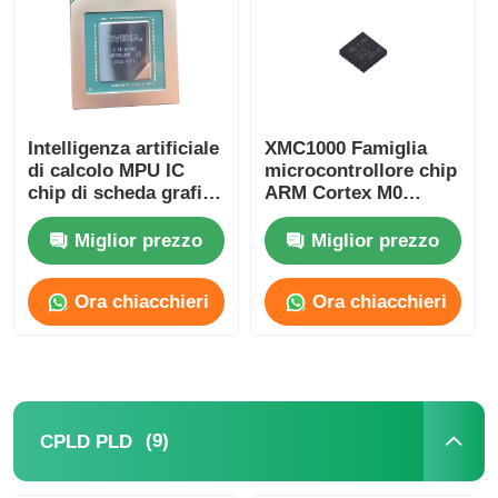
Unità del microcontroller di MCU
Sistema SOC su chip
Intelligenza artificiale
XMC1000 Famiglia
di calcolo MPU IC
microcontrollore chip
chip di scheda grafica
ARM Cortex M0
IC MPU
AD102-301-A1
XMC1100Q024F0064ABXU
Miglior prezzo
Miglior prezzo
CPLD PLD
Ora chiacchieri
Ora chiacchieri
Detettore termico a infrarossi
Chip di DSP IC
(9)
CPLD PLD
Chip di memoria di DRAM