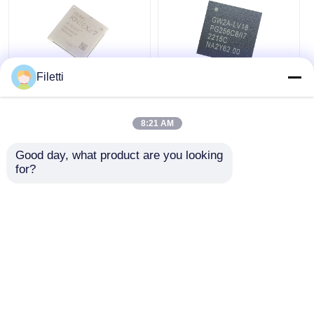
ชิป EEPROM
Filetti
ชิป PSRAM
FCBGA-676 FPGA
ชิปอุปกรณ์ลอจิกแบบตั้ง
CPLD PLD อุปกรณ์ลอ
โปรแกรมได้ CPLD 40K
จิกแบบตั้งโปรแกรมได้
GW2A-
ชิป SRAM
8:21 AM
12.5Gb/S XC7K325T-
LV18PG256C8/I7
2FFG676I
ราคาถูกที่สุด
ราคาถูกที่สุด
Good day, what product are you looking 
แฟลช NOR
for?
พูดคุยกันตอนนี้
พูดคุยกันตอนนี้
EPROM IC
UART IC
ดูเพิ่มเติม
ADC DAC
บ้าน
เกี่ยวกับเรา
ติดต่อเรา
Desktop Site