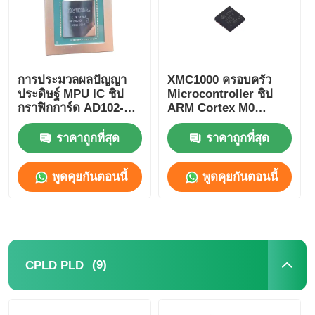
หน่วยไมโครคอนโทรลเลอร์ MCU
การประมวลผลปัญญา
XMC1000 ครอบครัว
ระบบบนชิป (SOC)
ประดิษฐ์ MPU IC ชิป
Microcontroller ชิป
กราฟิกการ์ด AD102-
ARM Cortex M0
301-A1
XMC1100Q024F0064ABXU
MPU IC
ราคาถูกที่สุด
ราคาถูกที่สุด
CPLD PLD
พูดคุยกันตอนนี้
พูดคุยกันตอนนี้
เครื่องตรวจจับความร้อนอินฟราเรด
ชิปไอซี DSP
(9)
CPLD PLD
ชิปหน่วยความจำ DRAM