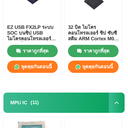
เกี่ยวกับเรา
EZ USB FX2LP ระบบ
32 บิต ไมโคร
SOC บนชิป USB
คอนโทรลเลอร์ ชิป ซับซี
ทัวร์โรงงาน
ไมโครคอนโทรลเลอร์
สติม ARM Cortex M0
ความเร็วสูง
CY8C4125LQI-483
CY7C68013A-56LTXC
ราคาถูกที่สุด
ราคาถูกที่สุด
การควบคุมคุณภาพ
พูดคุยกันตอนนี้
พูดคุยกันตอนนี้
ติดต่อเรา
ข่าว
(11)
MPU IC
กรณี
FPGA Field Programmable Gate Array ระบบการตั้งโปร