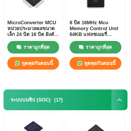
MicroConverter MCU
8 บิต 16MHz Mcu
หน่วยประมวลผลขนาด
Memory Control Unit
เล็ก 24 บิต 16 บิต ฝังตัว
64KB แฟลชเมมรี่
62KB
Atmel ชิป
ADuC847BSZ62-5
ATMEGA64A-AU
ราคาถูกที่สุด
ราคาถูกที่สุด
พูดคุยกันตอนนี้
พูดคุยกันตอนนี้
หน้าแรก
(17)
ระบบบนชิป (SOC)
สินค้า
วิดีโอ