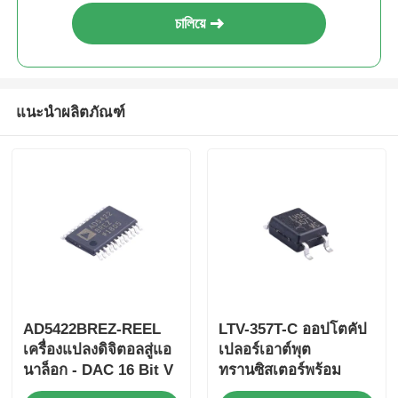
চালিয়ে
แนะนำผลิตภัณฑ์
AD5422BREZ-REEL
LTV-357T-C ออปโตคัป
เครื่องแปลงดิจิตอลสู่แอ
เปลอร์เอาต์พุต
นาล็อก - DAC 16 Bit V
ทรานซิสเตอร์พร้อม
I Out DAC
อัตราส่วนการถ่ายโอน