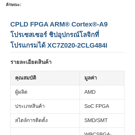
ลักษณะ:
เกี่ยวกับเรา
CPLD FPGA ARM® Cortex®-A9
โปรเซสเซอร์ ชิปอุปกรณ์โลจิกที่
ทัวร์โรงงาน
โปรแกรมได้ XC7Z020-2CLG484I
การควบคุมคุณภาพ
รายละเอียดสินค้า
ติดต่อเรา
คุณสมบัติ
มูลค่า
ผู้ผลิต
AMD
ข่าว
ประเภทสินค้า
SoC FPGA
กรณี
สไตล์การติดตั้ง
SMD/SMT
FPGA Field Programmable Gate Array ระบบการตั้งโปร
WBCSBGA-