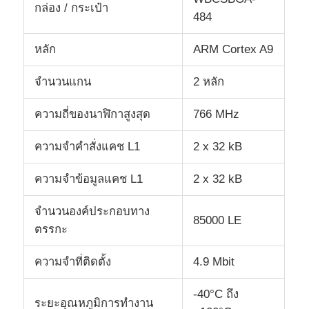
กล่อง / กระเป๋า
484
หน่วยไมโครคอนโทรลเลอร์ MCU
หลัก
ARM Cortex A9
ระบบบนชิป (SOC)
จํานวนแกน
2 หลัก
ความถี่ของนาฬิกาสูงสุด
766 MHz
MPU IC
ความจําคําสั่งแคช L1
2 x 32 kB
CPLD PLD
ความจําข้อมูลแคช L1
2 x 32 kB
จํานวนองค์ประกอบทาง
เครื่องตรวจจับความร้อนอินฟราเรด
85000 LE
ตรรกะ
ชิปไอซี DSP
ความจําที่ติดตั้ง
4.9 Mbit
-40°C ถึง
ชิปหน่วยความจำ DRAM
ระยะอุณหภูมิการทํางาน