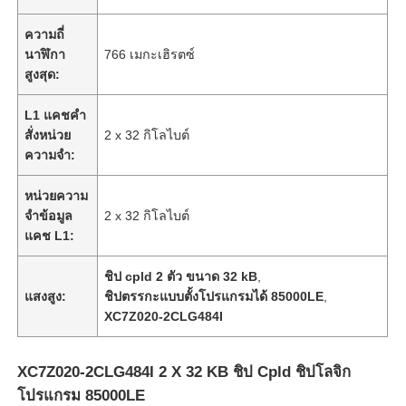
ความถี่
นาฬิกา
766 เมกะเฮิรตซ์
สูงสุด:
L1 แคชคำ
สั่งหน่วย
2 x 32 กิโลไบต์
ความจำ:
หน่วยความ
จำข้อมูล
2 x 32 กิโลไบต์
แคช L1:
ชิป cpld 2 ตัว ขนาด 32 kB
,
หน้าแรก
แสงสูง:
ชิปตรรกะแบบตั้งโปรแกรมได้ 85000LE
,
XC7Z020-2CLG484I
สินค้า
XC7Z020-2CLG484I 2 X 32 KB ชิป Cpld ชิปโลจิก
โปรแกรม 85000LE
วิดีโอ