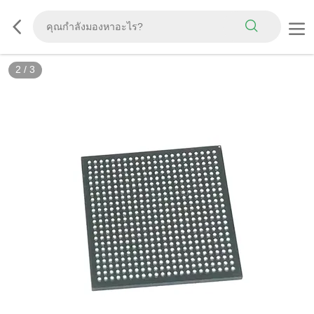
3
/
3