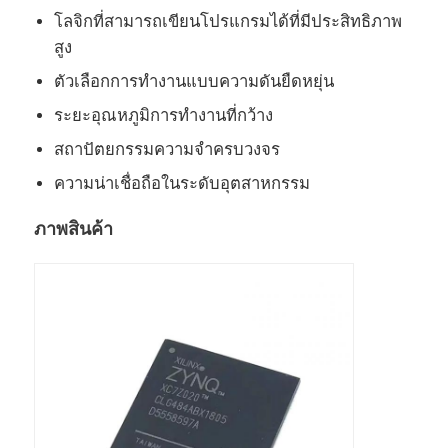
โลจิกที่สามารถเขียนโปรแกรมได้ที่มีประสิทธิภาพ
เครื่องวงจรบูรณาการ RF
สูง
ตัวเลือกการทํางานแบบความดันยืดหยุ่น
ชิ้นส่วนอิเล็กทรอนิกส์
ระยะอุณหภูมิการทํางานที่กว้าง
สถาปัตยกรรมความจําครบวงจร
การเขียนโปรแกรม PLC
ความน่าเชื่อถือในระดับอุตสาหกรรม
ภาพสินค้า
โมดูล GPS
โมดูลความถี่วิทยุ
โมดูลพลังงาน
โซลิดสเตตรีเลย์