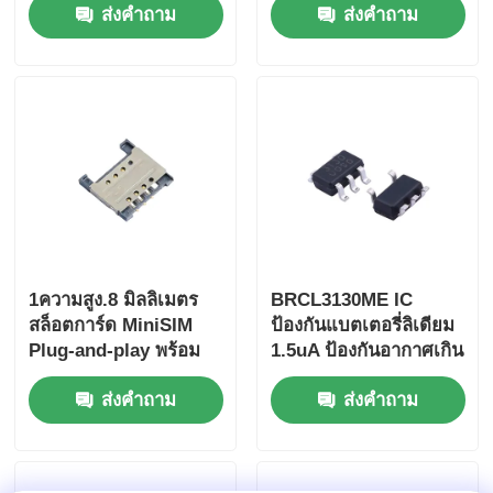
ส่งคำถาม
ส่งคำถาม
กระแส 200-400%, แรง
ดันไฟฟ้าแยก
3750Vrms และแรงดัน
ไฟฟ้าคอลเลคเตอร์-อิมิต
เตอร์ 35V
1ความสูง.8 มิลลิเมตร
BRCL3130ME IC
สล็อตการ์ด MiniSIM
ป้องกันแบตเตอรี่ลิเดียม
Plug-and-play พร้อม
1.5uA ป้องกันอากาศเกิน
โลหะ Shell แบบขยาย
อากาศด้วยกระแสสแตต
ส่งคำถาม
ส่งคำถาม
สําหรับการเชื่อมต่อที่
ติกในกล่อง SOT23-5
ปลอดภัย