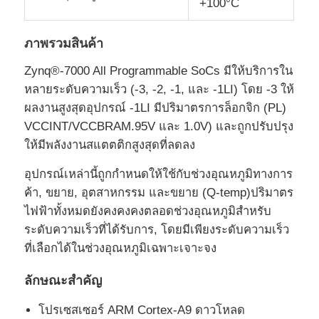
+100°C
ชิป EEPROM
ภาพรวมสินค้า
Zynq®-7000 All Programmable SoCs มีให้บริการใน
ชิป PSRAM
หลายระดับความเร็ว (-3, -2, -1, และ -1LI) โดย -3 ให้
ผลงานสูงสุดอุปกรณ์ -1LI มีปริมาตรการล็อกจิก (PL)
ชิป SRAM
VCCINT/VCCBRAM.95V และ 1.0V) และถูกปรับปรุง
ให้มีพลังงานสแตตติกสูงสุดที่ลดลง
แฟลช NOR
อุปกรณ์เหล่านี้ถูกกําหนดให้ใช้กับช่วงอุณหภูมิทางการ
ค้า, ขยาย, อุตสาหกรรม และขยาย (Q-temp)ปริมาตร
ไฟฟ้าทั้งหมดยังคงคงคงตลอดช่วงอุณหภูมิสําหรับ
EPROM IC
ระดับความเร็วที่ได้รับการ, โดยมีเพียงระดับความเร็ว
ที่เลือกได้ในช่วงอุณหภูมิเฉพาะเจาะจง
UART IC
ลักษณะสําคัญ
ADC DAC
โปรเซสเซอร์ ARM Cortex-A9 ดาวโหลด