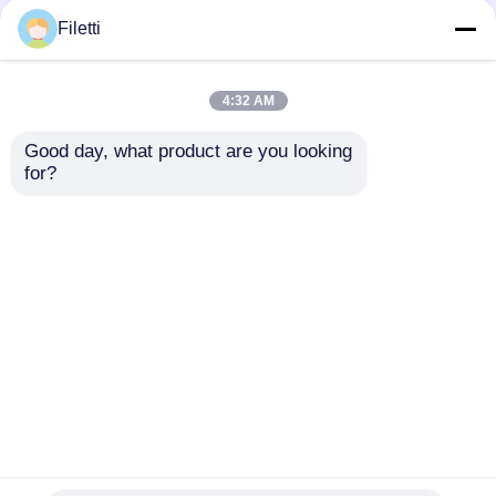
Filetti
4:32 AM
Good day, what product are you looking 
for?
NJVMJD31CT4G 100
MCP4728-E/UN 12 บิต
V 3.0 A NPN Power
ความละเอียด Quad
Transistor พร้อมการ
Channel Digital to
ติดตั้ง SMD/SMT สําห
Analog Converter
ส่งคำถาม
ส่งคำถาม
รับการใช้งานใน
พร้อมอินเตอร์เฟซ I2C
อุตสาหกรรมรถยนต์
บ้าน
เกี่ยวกับเรา
ติดต่อเรา
Desktop Site
แผนผังเว็บไซต์
นโยบายความเป็นส่วนตัว
คุณภาพ
FPGA Field Programmable Gate Array
ระบบการตั้งโปรแกรมประตู
โรงงานในประเทศ