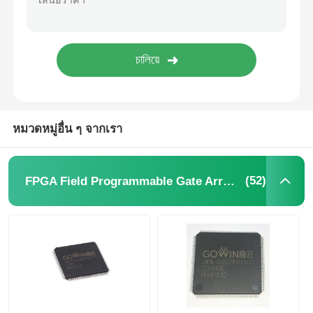
ชิป EEPROM
ชิป PSRAM
ชิป SRAM
หมวดหมู่อื่น ๆ จากเรา
แฟลช NOR
(52)
FPGA Field Programmable Gate Array ระบบการตั้งโปรแกรมประตู
EPROM IC
UART IC
ADC DAC