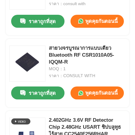
ราคา：consult with
เกี่ยวกับเรา
พูดคุยกันตอนนี้
ราคาถูกที่สุด
ทัวร์โรงงาน
สายวงจรบูรณาการแบบเดียว
Bluetooth RF CSR1010A05-
การควบคุมคุณภาพ
IQQM-R
MOQ：1
ติดต่อเรา
ราคา：CONSULT WITH
พูดคุยกันตอนนี้
ราคาถูกที่สุด
ข่าว
กรณี
2.402GHz 3.6V RF Detector
Chip 2.48GHz USART ชิปบลูทูธ
FPGA Field Programmable Gate Array ระบบการตั้งโปร
ไร้สาย CC2540F256RHAR