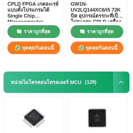
CPLD FPGA เกตอะเรย์
GW1N-
แบบตั้งโปรแกรมได้
UV2LQ144XC6/I5 72K
เครื่องวงจรบูรณาการ RF
Single Chip
บิต อุปกรณ์ตรรกะที่เป็น
Microcomputer
โปรแกรม CPLD เครื่อง
GW2A-
ควบคุมตรรกะที่เป็น
ราคาถูกที่สุด
ราคาถูกที่สุด
ชิ้นส่วนอิเล็กทรอนิกส์
LV18EQ144C8/I7
โปรแกรม
พูดคุยกันตอนนี้
พูดคุยกันตอนนี้
การเขียนโปรแกรม PLC
โมดูล GPS
(129)
หน่วยไมโครคอนโทรลเลอร์ MCU
โมดูลความถี่วิทยุ
โมดูลพลังงาน
โซลิดสเตตรีเลย์