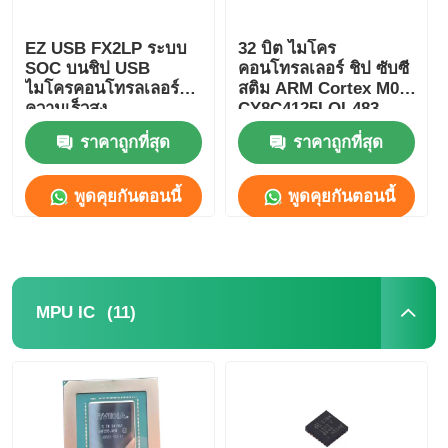
EZ USB FX2LP ระบบ
32 บิต ไมโคร
SOC บนชิป USB
คอนโทรลเลอร์ ชิป ซับซี
ไมโครคอนโทรลเลอร์
สติม ARM Cortex M0
ความเร็วสูง
CY8C4125LQI-483
CY7C68013A-56LTXC
ราคาถูกที่สุด
ราคาถูกที่สุด
พูดคุยกันตอนนี้
พูดคุยกันตอนนี้
(11)
MPU IC