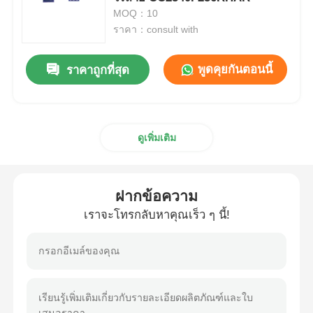
MOQ：10
ราคา：consult with
หน่วยไมโครคอนโทรลเลอร์ MCU
พูดคุยกันตอนนี้
ราคาถูกที่สุด
ระบบบนชิป (SOC)
MPU IC
ดูเพิ่มเติม
CPLD PLD
ฝากข้อความ
เครื่องตรวจจับความร้อนอินฟราเรด
เราจะโทรกลับหาคุณเร็ว ๆ นี้!
ชิปไอซี DSP
ชิปหน่วยความจำ DRAM