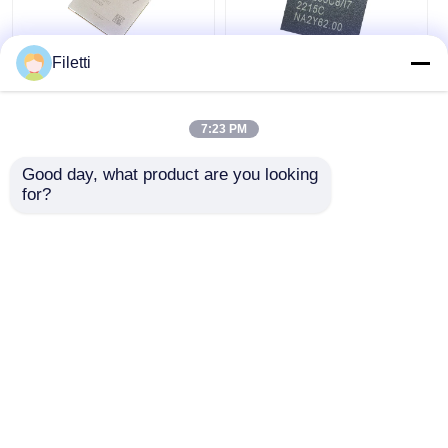
Filetti
FCBGA-676 FPGA
ชิปอุปกรณ์ลอจิกแบบตั้ง
CPLD PLD อุปกรณ์ลอ
โปรแกรมได้ CPLD 40K
จิกแบบตั้งโปรแกรมได้
GW2A-
7:23 PM
12.5Gb/S XC7K325T-
LV18PG256C8/I7
2FFG676I
Good day, what product are you looking 
ราคาถูกที่สุด
ราคาถูกที่สุด
for?
พูดคุยกันตอนนี้
พูดคุยกันตอนนี้
ดูเพิ่มเติม
บ้าน
เกี่ยวกับเรา
ติดต่อเรา
Desktop Site
แผนผังเว็บไซต์
นโยบายความเป็นส่วนตัว