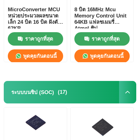
MicroConverter MCU
8 บิต 16MHz Mcu
เสาอากาศสื่อสาร
หน่วยประมวลผลขนาด
Memory Control Unit
เล็ก 24 บิต 16 บิต ฝังตัว
64KB แฟลชเมมรี่
62KB
Atmel ชิป
ตัวเชื่อมต่อ
ADuC847BSZ62-5
ATMEGA64A-AU
ราคาถูกที่สุด
ราคาถูกที่สุด
ชิปการจัดการพลังงาน
พูดคุยกันตอนนี้
พูดคุยกันตอนนี้
(17)
ระบบบนชิป (SOC)