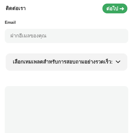
ติดต่อเรา
ต่อไป
Email
เลือกเทมเพลตสำหรับการสอบถามอย่างรวดเร็ว:
ราคาสินค้า
Min.order quantity
รายละเอียดเพิ่มเติม