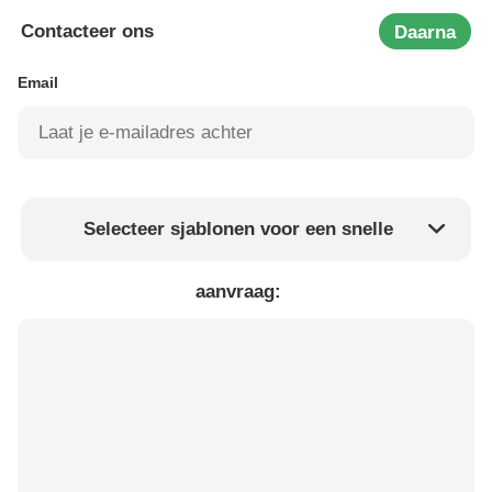
Contacteer ons
Daarna
Email
Selecteer sjablonen voor een snelle
Product prijs
Min.order quantity
aanvraag:
Vraag een staal aan
Meer details