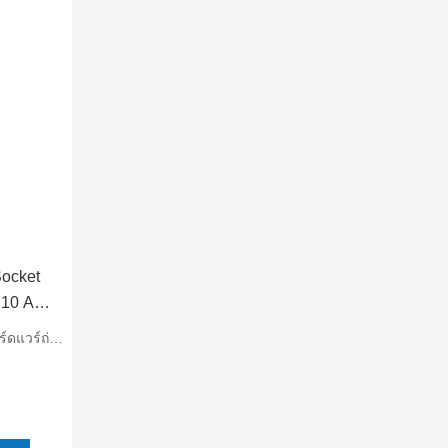
Socket
 10 A
ร์ถ่ายทอด