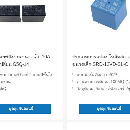
ีเล่ยพลังงานขนาดเล็ก 10A
ประเภทการแปลง โซลิดสเตตร
ปลี่ยน G5Q-14
ขนาดเล็ก SRD-12VD-SL-C 
19.2MM
:พาวเวอร์รีเลย์ 2 แอมป์ขึ้นไป
แบบฟอร์มติดต่อ:เอ/บี/ซี
อมรอน
ต้านทานการติดต่อ:100MQ (1
:G5Q
วัสดุติดต่อ:อัลลอยด์ซิลเวอร์: Agcdo, Ag
พูดคุยกันตอนนี้
พูดคุยกันตอนนี้