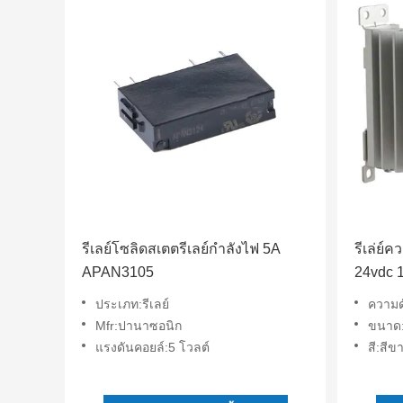
รีเลย์โซลิดสเตตรีเลย์กำลังไฟ 5A
รีเล่ย
APAN3105
24vdc 
24 DIN 
ประเภท:รีเลย์
ความด
Mfr:ปานาซอนิก
ขนาด:
แรงดันคอยล์:5 โวลต์
สี:สีข