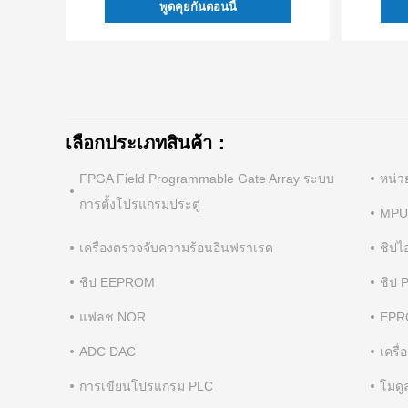
พูดคุยกันตอนนี้
เลือกประเภทสินค้า：
FPGA Field Programmable Gate Array ระบบ
หน่
การตั้งโปรแกรมประตู
MPU
เครื่องตรวจจับความร้อนอินฟราเรด
ชิปไ
ชิป EEPROM
ชิป
แฟลช NOR
EPR
ADC DAC
เครื
การเขียนโปรแกรม PLC
โมดู