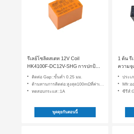
รีเลย์โซลิดสเตท 12V Coil
1 ต้น ร
HK4100F-DC12V-SHG การปกป้อง
ความจุเ
สิ่งแวดล้อม
ติดต่อ Gap::ขั้นต่ำ 0.25 มม.
ประเภท
ต้านทานการติดต่อ:สูงสุด100mΩที่ค่าเริ่มต้น
Mfr:อ
ทดสอบกระแส::1A
ซีรีส์
พูดคุยกันตอนนี้