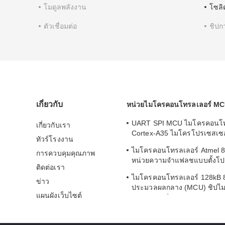
โมดูลพลังงาน
โซลิ
ตัวเชื่อมต่อ
ชิปก
เกี่ยวกับ
หน่วยไมโครคอนโทรลเลอร์ M
UART SPI MCU ไมโครคอนโท
เกี่ยวกับเรา
Cortex-A35 ไมโครโปรเซสเซอ
ทัวร์โรงงาน
MA35D16F887C
ไมโครคอนโทรลเลอร์ Atmel 8
การควบคุมคุณภาพ
หน่วยความจำแฟลชแบบตั้งโป
ติดต่อเรา
32KBytes ATMEGA168PA-A
ไมโครคอนโทรลเลอร์ 128kB 8
ข่าว
ประมวลผลกลาง (MCU) ชิปไ
แผนผังเว็บไซต์
คอมพิวเตอร์ AVR Core ATM