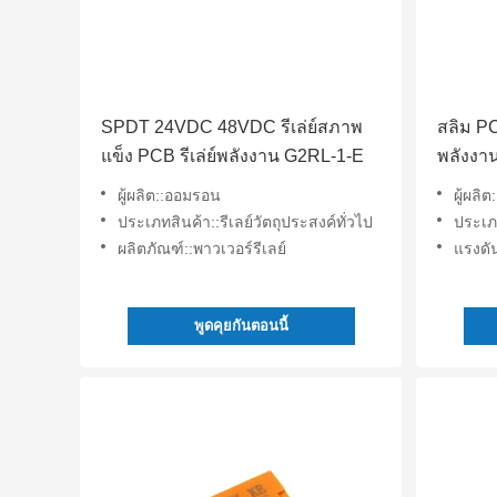
SPDT 24VDC 48VDC รีเล่ย์สภาพ
สลิม P
แข็ง PCB รีเล่ย์พลังงาน G2RL-1-E
พลังงาน
ผู้ผลิต::ออมรอน
ผู้ผลิ
ประเภทสินค้า::รีเลย์วัตถุประสงค์ทั่วไป
ประเภท
ผลิตภัณฑ์::พาวเวอร์รีเลย์
แรงดั
พูดคุยกันตอนนี้