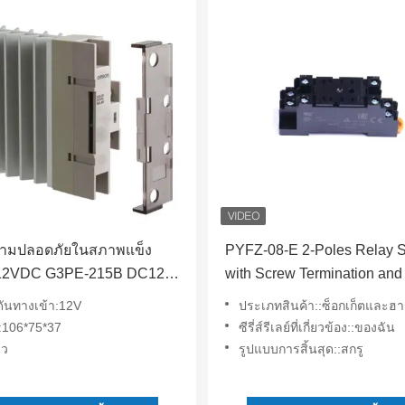
์ความปลอดภัยในสภาพแข็ง
PYFZ-08-E 2-Poles Relay 
12VDC G3PE-215B DC12-
with Screw Termination and
Rail การติดตั้ง
Current Rating for DIN Rail
ันทางเข้า:12V
ประเภทสินค้า::ซ็อกเก็ตและฮาร์ดแว
Mounting
106*75*37
ซีรี่ส์รีเลย์ที่เกี่ยวข้อง::ของฉัน
าว
รูปแบบการสิ้นสุด::สกรู