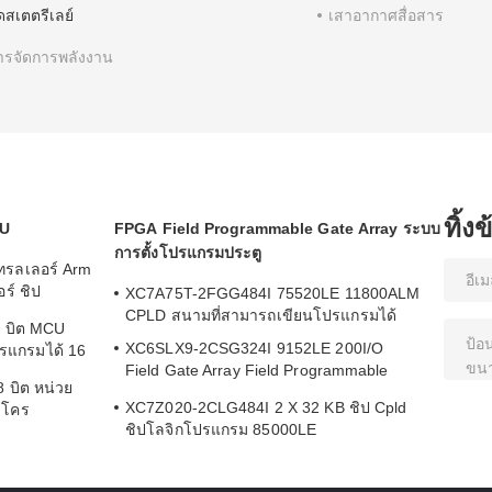
ดสเตตรีเลย์
เสาอากาศสื่อสาร
ารจัดการพลังงาน
ทิ้ง
CU
FPGA Field Programmable Gate Array ระบบ
การตั้งโปรแกรมประตู
รลเลอร์ Arm
ร์ ชิป
XC7A75T-2FGG484I 75520LE 11800ALM
CPLD สนามที่สามารถเขียนโปรแกรมได้
 บิต MCU
XC6SLX9-2CSG324I 9152LE 200I/O
รแกรมได้ 16
Field Gate Array Field Programmable
U
 บิต หน่วย
Array Logic Device Chip ชิป
XC7Z020-2CLG484I 2 X 32 KB ชิป Cpld
มโคร
ชิปโลจิกโปรแกรม 85000LE
EGA128A-AU