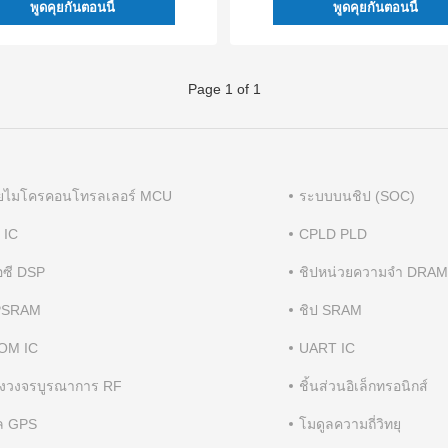
พูดคุยกันตอนนี้
พูดคุยกันตอนนี้
Page 1 of 1
วยไมโครคอนโทรลเลอร์ MCU
ระบบบนชิป (SOC)
 IC
CPLD PLD
อซี DSP
ชิปหน่วยความจำ DRAM
 PSRAM
ชิป SRAM
OM IC
UART IC
่องวงจรบูรณาการ RF
ชิ้นส่วนอิเล็กทรอนิกส์
ล GPS
โมดูลความถี่วิทยุ