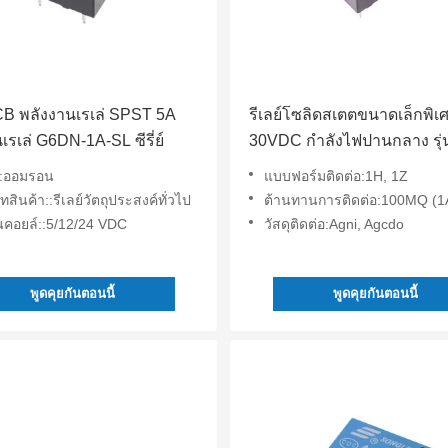
CB พลังงานเรเล่ SPST 5A
รีเลย์โซลิดสเตตขนาดเล็กพิเ
เรเล่ G6DN-1A-SL ซีรี่ย์
30VDC กำลังไฟปานกลาง รุ่
32F HF32F
ต::ออมรอน
แบบฟอร์มติดต่อ:1H, 1Z
สินค้า::รีเลย์วัตถุประสงค์ทั่วไป
ต้านทานการติดต่อ:100MQ (1
นคอยล์::5/12/24 VDC
วัสดุติดต่อ:Agni, Agcdo
พูดคุยกันตอนนี้
พูดคุยกันตอนนี้