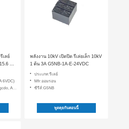
ีเลย์
พลังงาน 10kV เปิดปิด รีเล่ยเล็ก 10kV
15.6 X
1 ต้น 3A G5NB-1A-E-24VDC
ประเภท:รีเลย์
A 6VDC)
Mfr:ออมรอน
sno2, Agni
ซีรีส์:G5NB
พูดคุยกันตอนนี้