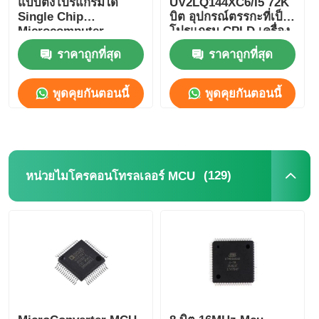
แบบตั้งโปรแกรมได้
UV2LQ144XC6/I5 72K
Single Chip
บิต อุปกรณ์ตรรกะที่เป็น
Microcomputer
โปรแกรม CPLD เครื่อง
ชิป EEPROM
GW2A-
ควบคุมตรรกะที่เป็น
ราคาถูกที่สุด
ราคาถูกที่สุด
LV18EQ144C8/I7
โปรแกรม
ชิป PSRAM
พูดคุยกันตอนนี้
พูดคุยกันตอนนี้
ชิป SRAM
แฟลช NOR
(129)
หน่วยไมโครคอนโทรลเลอร์ MCU
EPROM IC
UART IC
ADC DAC