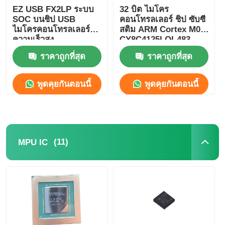
EZ USB FX2LP ระบบ
32 บิต ไมโคร
เสาอากาศสื่อสาร
SOC บนชิป USB
คอนโทรลเลอร์ ชิป ซับซี
ไมโครคอนโทรลเลอร์
สติม ARM Cortex M0
ความเร็วสูง
CY8C4125LQI-483
CY7C68013A-56LTXC
ตัวเชื่อมต่อ
ราคาถูกที่สุด
ราคาถูกที่สุด
ชิปการจัดการพลังงาน
พูดคุยกันตอนนี้
พูดคุยกันตอนนี้
(11)
MPU IC