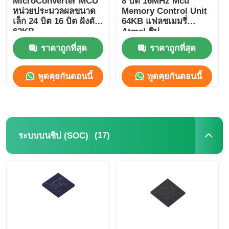
MicroConverter MCU
8 บิต 16MHz Mcu
หน่วยประมวลผลขนาด
Memory Control Unit
เล็ก 24 บิต 16 บิต ฝังตัว
64KB แฟลชเมมรี่
เครื่องวงจรบูรณาการ RF
62KB
Atmel ชิป
ADuC847BSZ62-5
ATMEGA64A-AU
ราคาถูกที่สุด
ราคาถูกที่สุด
ชิ้นส่วนอิเล็กทรอนิกส์
พูดคุยกันตอนนี้
พูดคุยกันตอนนี้
การเขียนโปรแกรม PLC
โมดูล GPS
(17)
ระบบบนชิป (SOC)
โมดูลความถี่วิทยุ
โมดูลพลังงาน
โซลิดสเตตรีเลย์