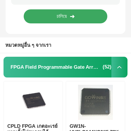
หน่วยไมโครคอนโทรลเลอร์ MCU
ระบบบนชิป (SOC)
หมวดหมู่อื่น ๆ จากเรา
MPU IC
(52)
FPGA Field Programmable Gate Array ระบบการตั้งโปรแกรมประตู
CPLD PLD
เครื่องตรวจจับความร้อนอินฟราเรด
ชิปไอซี DSP
CPLD FPGA เกตอะเรย์
GW1N-
ชิปหน่วยความจำ DRAM