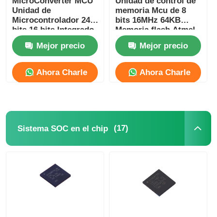
MicroConverter MCU
Unidad de control de
Unidad de
memoria Mcu de 8
Microcontrolador 24
bits 16MHz 64KB
Circuitos integrados de RF
bits 16 bits Integrado
Memoria flash Atmel
62KB
Chip ATMEGA64A-AU
Mejor precio
Mejor precio
ADuC847BSZ62-5
Componentes electrónicos
Ahora Charle
Ahora Charle
Programación de PLC
Módulo GPS
(17)
Sistema SOC en el chip
Módulo de Radiofrecuencia
Módulo de energía
Retransmisión de estado sólido