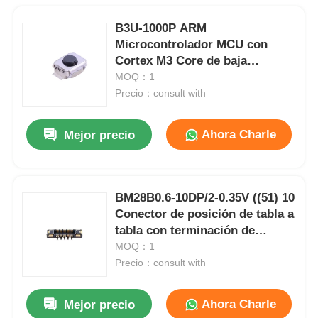
B3U-1000P ARM
Microcontrolador MCU con
Cortex M3 Core de baja
potencia 256 kB Flash
MOQ：1
incrustado y montaje SMD /
Precio：consult with
SMT
Ahora Charle
Mejor precio
BM28B0.6-10DP/2-0.35V ((51) 10
Conector de posición de tabla a
tabla con terminación de
empuje y soldadura de 0,35 mm
MOQ：1
Precio：consult with
Ahora Charle
Mejor precio