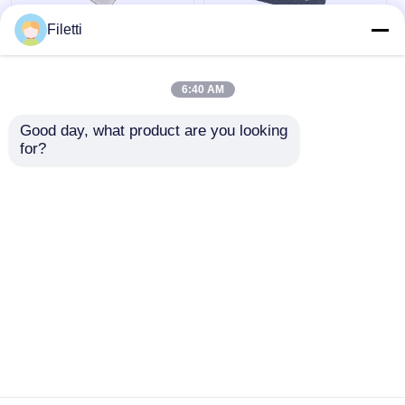
Filetti
FCBGA-676 FPGA
Chip de dispositivo
CPLD PLD 12.5Gb/S
lógico programable
Dispositivo lógico
CPLD 40K GW2A-
6:40 AM
programable
LV18PG256C8/I7
XC7K325T-2FFG676I
Good day, what product are you looking 
Mejor precio
Mejor precio
for?
Ahora Charle
Ahora Charle
Vea más
Inicio
Mapa del Sitio
Contactar Ahora
Desktop Site
Mapa del Sitio
Políticas de privacidad
Calidad
Array de puertas programables de campo