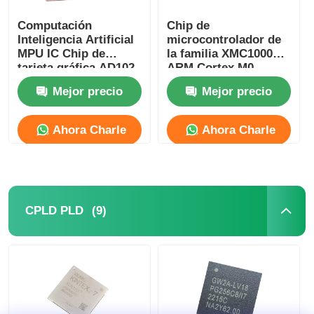
Computación
Chip de
Inteligencia Artificial
microcontrolador de
MPU IC Chip de
la familia XMC1000
tarjeta gráfica AD102-
ARM Cortex M0
301-A1
XMC1100Q024F0064ABXU
Mejor precio
Mejor precio
Ahora Charle
Ahora Charle
(9)
CPLD PLD