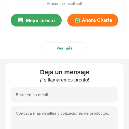
A
Precio：consult with
Sobre nosotros
Ahora Charle
Mejor precio
Recorrido por la fábrica
Vea más
Control de Calidad
Contáctenos
Deja un mensaje
¡Te llamaremos pronto!
Noticias
Casos de trabajo
Array de puertas programables de campo FPGA