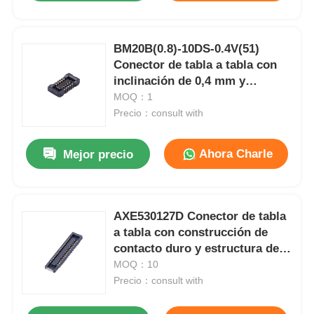
BM20B(0.8)-10DS-0.4V(51)
Conector de tabla a tabla con
inclinación de 0,4 mm y
posición 10 para aplicaciones
MOQ：1
de alta densidad
Precio：consult with
Ahora Charle
Mejor precio
AXE530127D Conector de tabla
a tabla con construcción de
contacto duro y estructura de
bloqueo simple para 0,8 mm y
MOQ：10
1,0 mm de altura combinada
Precio：consult with