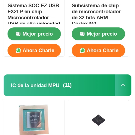
Sistema SOC EZ USB
Subsistema de chip
Antena de la comunicación
FX2LP en chip
de microcontrolador
Microcontrolador
de 32 bits ARM
USB de alta velocidad
Cortex M0
CY7C68013A-56LTXC
CY8C4125LQI-483
Conector
Mejor precio
Mejor precio
Chip de gestión de energía
Ahora Charle
Ahora Charle
(11)
IC de la unidad MPU