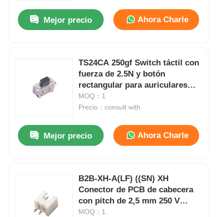
Ahora Charle
Mejor precio
TS24CA 250gf Switch táctil con
fuerza de 2.5N y botón
rectangular para auriculares
Bluetooth
MOQ：1
Precio：consult with
Ahora Charle
Mejor precio
En casa
B2B-XH-A(LF) ((SN) XH
Productos
Conector de PCB de cabecera
con pitch de 2,5 mm 250 V
CA/CC y corriente nominal de 3
MOQ：1
Los vídeos