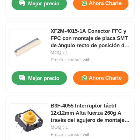
Ahora Charle
Mejor precio
XF2M-4015-1A Conector FFC y
FPC con montaje de placa SMT
de ángulo recto de posición de
40 mm
MOQ：1
Precio：consult with
Ahora Charle
Mejor precio
B3F-4055 Interruptor táctil
12x12mm Alta fuerza 260g A
través del agujero de montaje
Presione el interruptor de
MOQ：1
botón
Precio：consult with