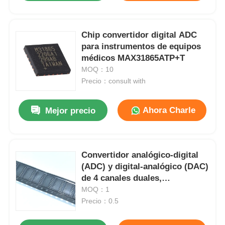
Chip convertidor digital ADC
para instrumentos de equipos
médicos MAX31865ATP+T
MOQ：10
Precio：consult with
Ahora Charle
Mejor precio
Convertidor analógico-digital
(ADC) y digital-analógico (DAC)
de 4 canales duales,
multiplexor y demultiplexor
MOQ：1
analógico 74HC4052D
Precio：0.5