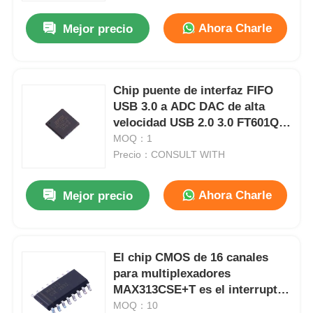
Ahora Charle
Mejor precio
Chip puente de interfaz FIFO
USB 3.0 a ADC DAC de alta
velocidad USB 2.0 3.0 FT601Q-
B-T
MOQ：1
Precio：CONSULT WITH
Ahora Charle
Mejor precio
En casa
El chip CMOS de 16 canales
Productos
para multiplexadores
MAX313CSE+T es el interruptor
analógico MAX313
MOQ：10
Los vídeos