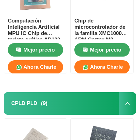
Computación
Chip de
Inteligencia Artificial
microcontrolador de
MPU IC Chip de
la familia XMC1000
tarjeta gráfica AD102-
ARM Cortex M0
301-A1
XMC1100Q024F0064ABXU
Mejor precio
Mejor precio
Ahora Charle
Ahora Charle
(9)
CPLD PLD