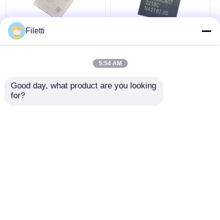
Filetti
FCBGA-676 FPGA
Chip de dispositivo
CPLD PLD 12.5Gb/S
lógico programable
Dispositivo lógico
CPLD 40K GW2A-
5:54 AM
programable
LV18PG256C8/I7
XC7K325T-2FFG676I
Good day, what product are you looking 
Mejor precio
Mejor precio
for?
Ahora Charle
Ahora Charle
Vea más
Inicio
Mapa del Sitio
Contactar Ahora
Desktop Site
Mapa del Sitio
Políticas de privacidad