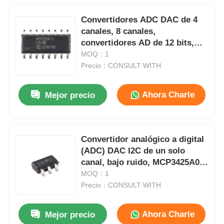
Convertidores ADC DAC de 4
canales, 8 canales,
convertidores AD de 12 bits,
interfaz SPI, MCP3208-CI SL
MOQ：1
Precio：CONSULT WITH
Ahora Charle
Mejor precio
Convertidor analógico a digital
(ADC) DAC I2C de un solo
canal, bajo ruido, MCP3425A0T-
E CH
MOQ：1
Precio：CONSULT WITH
Ahora Charle
Mejor precio