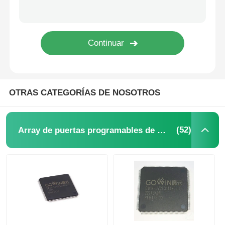
microprocesador del eeprom
Chip PSRAM
El chip SRAM
OTRAS CATEGORÍAS DE NOSOTROS
No hay flash
(52)
Array de puertas programables de campo FPGA
Circuito integrado EPROM
CI UART
ADC DAC