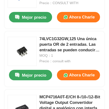
Precio：CONSULT WITH
Sobre nosotros
Ahora Charle
Mejor precio
Recorrido por la fábrica
74LVC1G32GW,125 Una única
puerta OR de 2 entradas. Las
Control de Calidad
entradas se pueden conducir
desde dispositivos de 3.3 V o 5
MOQ：1
Contáctenos
V. Esta característica permite el
Precio：consult with
uso de estos dispositivos como
traductores en entornos mixtos
Ahora Charle
Mejor precio
Noticias
de 3.3 V y 5 V.
Casos de trabajo
MCP4716A0T-E/CH 8-/10-/12-Bit
Voltage Output Convertidor
Array de puertas programables de campo FPGA
digital a analógico con interfaz