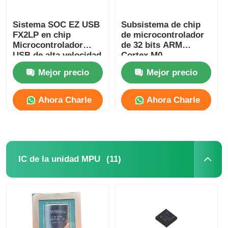
Sistema SOC EZ USB
Subsistema de chip
FX2LP en chip
de microcontrolador
Microcontrolador
de 32 bits ARM
USB de alta velocidad
Cortex M0
CY7C68013A-56LTXC
CY8C4125LQI-483
Mejor precio
Mejor precio
Ahora Charle
Ahora Charle
(11)
IC de la unidad MPU