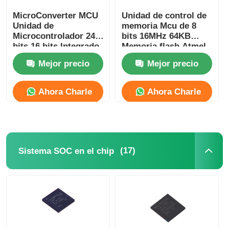
MicroConverter MCU
Unidad de control de
Antena de la comunicación
Unidad de
memoria Mcu de 8
Microcontrolador 24
bits 16MHz 64KB
bits 16 bits Integrado
Memoria flash Atmel
Conector
62KB
Chip ATMEGA64A-AU
Mejor precio
Mejor precio
ADuC847BSZ62-5
Chip de gestión de energía
Ahora Charle
Ahora Charle
(17)
Sistema SOC en el chip