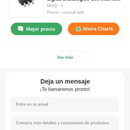
EEPROM y I2CTM
MOQ：1
Precio：consult with
Unidad del microcontrolador de MCU
Ahora Charle
Mejor precio
Sistema SOC en el chip
IC de la unidad MPU
Vea más
CPLD PLD
Deja un mensaje
Detector térmico infrarrojo
¡Te llamaremos pronto!
Chip CI de DSP
Chip de memoria de la COPITA