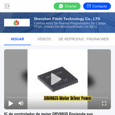
Charlar
Contacto
Shenzhen Filetti Technology Co., LTD
Calidad Array De Puertas Programables De Campo
FPGA, Unidad Del Microcontrolador De MCU
Fabricante De China
HOGAR
VÍDEOS
LISTA DE REPRODUCCIÓN
PÁGINA WEB
IC de controlador de motor DRV8835 Encienda sus