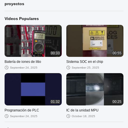
proyectos
Videos Populares
00:33
00:55
Batería de iones de litio
Sistema SOC en el chip
September 24, 2025
September 25, 2025
01:32
00:25
Programación de PLC
IC de la unidad MPU
September 24, 2025
October 18, 2025