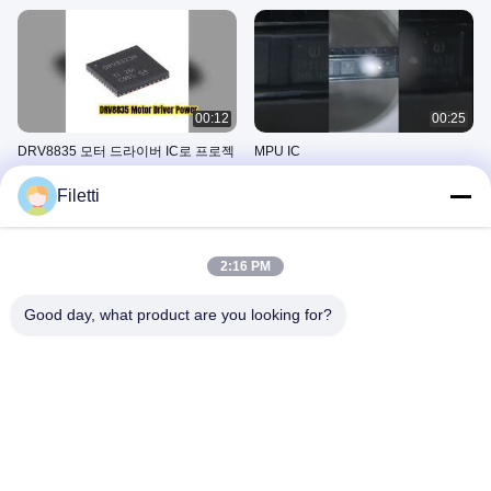
00:12
00:25
DRV8835 모터 드라이버 IC로 프로젝
MPU IC
트 전원 공급
October 18, 2025
Filetti
April 10, 2026
2:16 PM
Good day, what product are you looking for?
00:28
00:16
우리는 현장에서 최고의 품질과 높은
고객들이 프로그램에 가입할 수 있도
스티크와 제품을 제공하기 위해 전문
록 지원하는 서비스를 제공
R & D 팀이 있습니다
September 29, 2025
September 29, 2025
UART