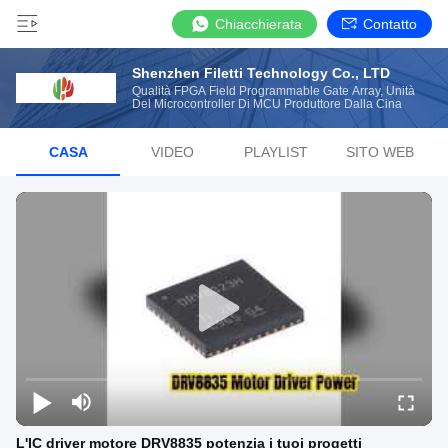
Chiacchierata
Contatto
Shenzhen Filetti Technology Co., LTD
Qualità FPGA Field Programmable Gate Array, Unità
Del Microcontroller Di MCU Produttore Dalla Cina
CASA
VIDEO
PLAYLIST
SITO WEB
L'IC driver motore DRV8835 potenzia i tuoi progetti