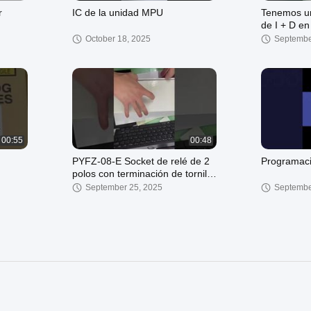
r
IC de la unidad MPU
Tenemos un
de I + D e
proporcion
October 18, 2025
Septembe
mejor calid
00:55
00:48
PYFZ-08-E Socket de relé de 2
Programac
polos con terminación de tornillo
y 10 A de corriente nominal para
September 25, 2025
Septembe
el montaje de rieles DIN