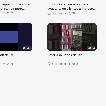
 equipo profesional
Proporcionar servicios para
n el campo para
ayudar a los clientes a ingresar
ar productos con la
a los programas
r 29, 2025
September 29, 2025
ad y alta punción
01:32
00:33
ión de PLC
Batería de iones de litio
r 24, 2025
September 24, 2025