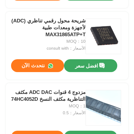
شريحة محول رقمي تناظري (ADC)
لأجهزة ومعدات طبية
MAX31865ATP+T
MOQ：10
الأسعار：consult with
نتحدث الآن
افضل سعر
مزدوج 4 قنوات ADC DAC مكثف
التناظرية مكثف النسخ 74HC4052D
MOQ：1
الأسعار：0.5