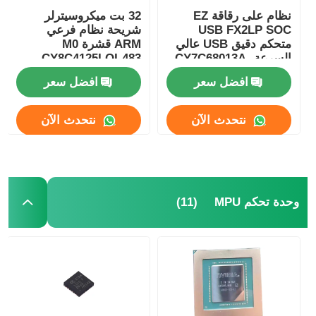
نظام على رقاقة EZ
32 بت ميكروسيترلر
USB FX2LP SOC
شريحة نظام فرعي
متحكم دقيق USB عالي
ARM قشرة M0
السرعة CY7C68013A-
CY8C4125LQI-483
56LTXC
افضل سعر
افضل سعر
نتحدث الآن
نتحدث الآن
(11)
وحدة تحكم MPU