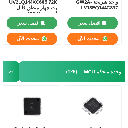
واحد شريحة GW2A-
UV2LQ144XC6/I5 72K
LV18EQ144C8/I7
بت جهاز منطق قابل
الدوائر المتكاملة الراديوية
للبرمجة CPLD وحدة
تحكم منطق قابل
افضل سعر
افضل سعر
للبرمجة
مكونات الكترونية
نتحدث الآن
نتحدث الآن
برمجة PLC
وحدة GPS
(129)
وحدة متحكم MCU
وحدة ترددات الراديو
وحدة الطاقة
ترحيل الحالة الصلبة