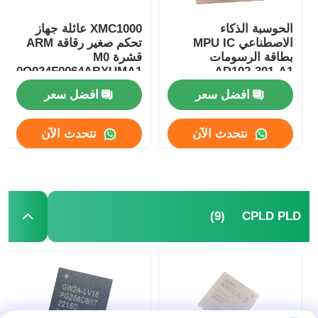
الحوسبة الذكاء
XMC1000 عائلة جهاز
الاصطناعي MPU IC
تحكم صغير رقاقة ARM
بطاقة الرسومات
قشرة M0
1100Q024F0064ABXUMA1
AD102-301-A1
افضل سعر
افضل سعر
نتحدث الآن
نتحدث الآن
(9)
CPLD PLD