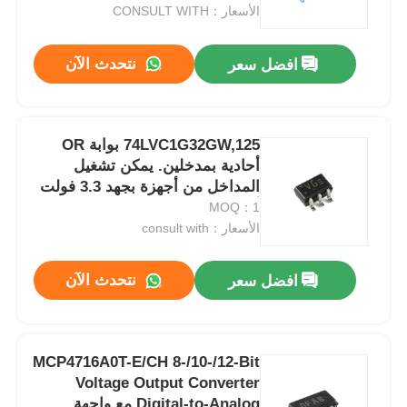
الأسعار：CONSULT WITH
حولنا
نتحدث الآن
افضل سعر
جولة في المصنع
74LVC1G32GW,125 بوابة OR
أحادية بمدخلين. يمكن تشغيل
مراقبة الجودة
المداخل من أجهزة بجهد 3.3 فولت
أو 5 فولت. هذه الميزة تسمح
MOQ：1
اتصل بنا
باستخدام هذه الأجهزة كمترجمات
الأسعار：consult with
في بيئات مختلطة بجهد 3.3 فولت و
5 فولت
نتحدث الآن
افضل سعر
أخبار
القضايا
MCP4716A0T-E/CH 8-/10-/12-Bit
Voltage Output Converter
مجموعة بوابة قابلة للبرمجة في مجال FPGA
Digital-to-Analog مع واجهة