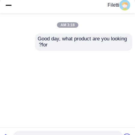
Filetti
FCBGA-676 FPGA
شريحة جهاز المنطق
CPLD PLD 12.5Gb / S
القابل للبرمجة CPLD
3:18 AM
جهاز المنطق القابل
40K GW2A-
للبرمجة XC7K325T-
LV18PG256C8/I7
Good day, what product are you looking 
2FFG676I
for?
افضل سعر
افضل سعر
نتحدث الآن
نتحدث الآن
عرض المزيد
منزل
حول نا
اتصل بنا
Desktop Site
خريطة الموقع
سياسة الخصوصية
جودة
مجموعة بوابة قابلة للبرمجة في مجال FPGA