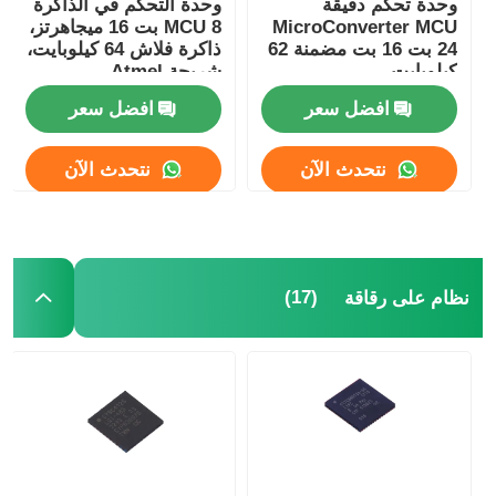
وحدة تحكم دقيقة
وحدة التحكم في الذاكرة
MicroConverter MCU
MCU 8 بت 16 ميجاهرتز،
هوائي اتصالات
24 بت 16 بت مضمنة 62
ذاكرة فلاش 64 كيلوبايت،
كيلوبايت
شريحة Atmel
ATMEGA64A-AU
ADuC847BSZ62-5
افضل سعر
افضل سعر
موصل
نتحدث الآن
نتحدث الآن
شريحة إدارة الطاقة
(17)
نظام على رقاقة