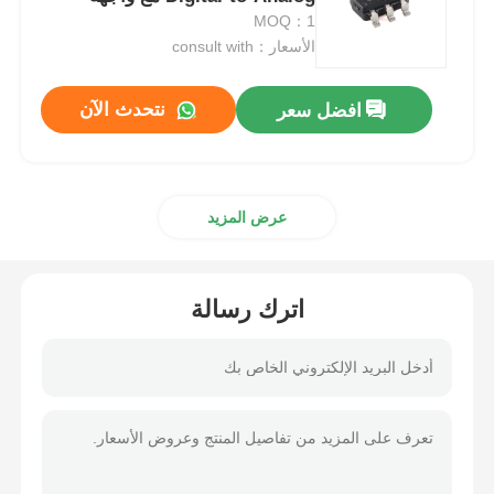
EEPROM و I2CTM
MOQ：1
الأسعار：consult with
وحدة متحكم MCU
نتحدث الآن
افضل سعر
نظام على رقاقة
وحدة تحكم MPU
عرض المزيد
CPLD PLD
اترك رسالة
كاشف الحرارة تحت الحمراء
رقاقة IC DSP
شريحة ذاكرة DRAM