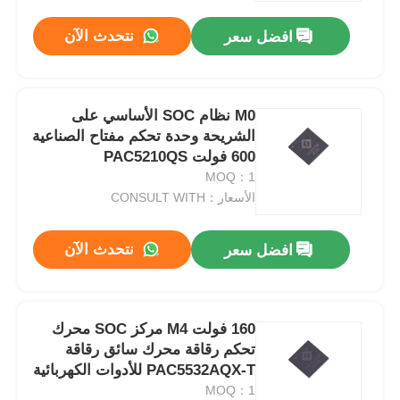
نتحدث الآن
افضل سعر
M0 نظام SOC الأساسي على
الشريحة وحدة تحكم مفتاح الصناعية
600 فولت PAC5210QS
MOQ：1
الأسعار：CONSULT WITH
نتحدث الآن
افضل سعر
الصفحة الرئيسية
160 فولت M4 مركز SOC محرك
المنتجات
تحكم رقاقة محرك سائق رقاقة
PAC5532AQX-T للأدوات الكهربائية
MOQ：1
فيديوهات