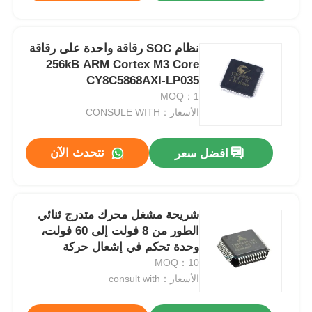
نظام SOC رقاقة واحدة على رقاقة
256kB ARM Cortex M3 Core
CY8C5868AXI-LP035
MOQ：1
الأسعار：CONSULE WITH
نتحدث الآن
افضل سعر
شريحة مشغل محرك متدرج ثنائي
الطور من 8 فولت إلى 60 فولت،
وحدة تحكم في إشعال حركة
المحرك TMC2160A-TA-T
MOQ：10
الأسعار：consult with