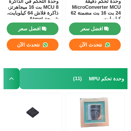
وحدة تحكم دقيقة
وحدة التحكم في الذاكرة
MicroConverter MCU
MCU 8 بت 16 ميجاهرتز،
هوائي اتصالات
24 بت 16 بت مضمنة 62
ذاكرة فلاش 64 كيلوبايت،
كيلوبايت
شريحة Atmel
ATMEGA64A-AU
ADuC847BSZ62-5
افضل سعر
افضل سعر
موصل
نتحدث الآن
نتحدث الآن
شريحة إدارة الطاقة
(11)
وحدة تحكم MPU