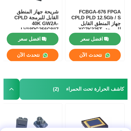
FCBGA-676 FPGA
شريحة جهاز المنطق
CPLD PLD 12.5Gb / S
القابل للبرمجة CPLD
جهاز المنطق القابل
40K GW2A-
للبرمجة XC7K325T-
LV18PG256C8/I7
2FFG676I
افضل سعر
افضل سعر
نتحدث الآن
نتحدث الآن
(2)
كاشف الحرارة تحت الحمراء