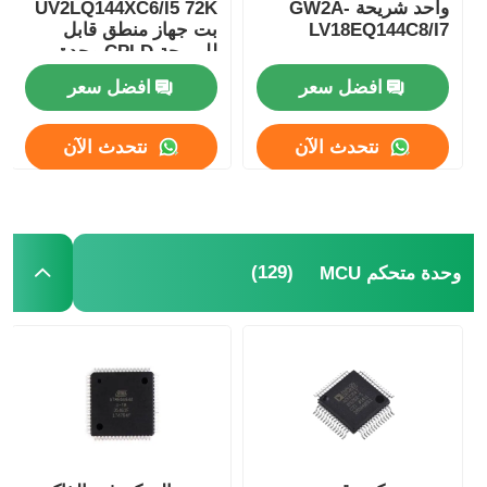
واحد شريحة GW2A-
UV2LQ144XC6/I5 72K
LV18EQ144C8/I7
بت جهاز منطق قابل
الدوائر المتكاملة الراديوية
للبرمجة CPLD وحدة
تحكم منطق قابل
افضل سعر
افضل سعر
للبرمجة
مكونات الكترونية
نتحدث الآن
نتحدث الآن
برمجة PLC
وحدة GPS
(129)
وحدة متحكم MCU
وحدة ترددات الراديو
وحدة الطاقة
ترحيل الحالة الصلبة