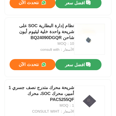
نتحدث الآن
افضل سعر
نظام إدارة البطارية SOC على
شريحة واحدة خلية ليثيوم أيون
شاحن BQ24090DGQR
MOQ：10
الأسعار：consult with
نتحدث الآن
افضل سعر
شريحة محرك متدرج نصف جسري 1
أمبير، محرك SOC، محرك
PAC5255QF
MOQ：1
الأسعار：CONSULT WIHT