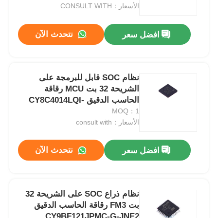
الأسعار：CONSULT WITH
حولنا
نتحدث الآن
افضل سعر
جولة في المصنع
نظام SOC قابل للبرمجة على
الشريحة 32 بت MCU رقاقة
مراقبة الجودة
الحاسب الدقيق CY8C4014LQI-
422T
MOQ：1
اتصل بنا
الأسعار：consult with
نتحدث الآن
افضل سعر
أخبار
القضايا
نظام ذراع SOC على الشريحة 32
بت FM3 رقاقة الحاسب الدقيق
مجموعة بوابة قابلة للبرمجة في مجال FPGA
CY9BF121JPMC-G-JNE2