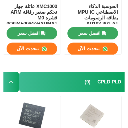
الحوسبة الذكاء
XMC1000 عائلة جهاز
الاصطناعي MPU IC
تحكم صغير رقاقة ARM
بطاقة الرسومات
قشرة M0
1100Q024F0064ABXUMA1
AD102-301-A1
افضل سعر
افضل سعر
نتحدث الآن
نتحدث الآن
(9)
CPLD PLD