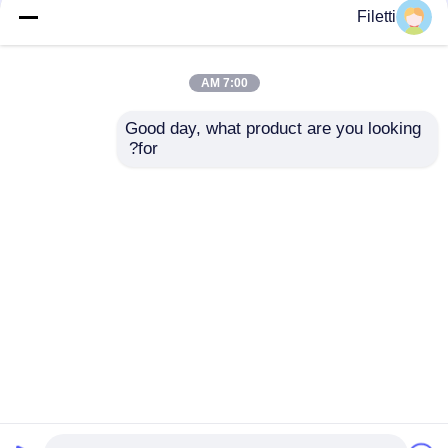
Filetti
FCBGA-676 FPGA
شريحة جهاز المنطق
CPLD PLD 12.5Gb / S
القابل للبرمجة CPLD
7:00 AM
جهاز المنطق القابل
40K GW2A-
للبرمجة XC7K325T-
LV18PG256C8/I7
Good day, what product are you looking 
2FFG676I
for?
افضل سعر
افضل سعر
نتحدث الآن
نتحدث الآن
عرض المزيد
منزل
حول نا
اتصل بنا
Desktop Site
خريطة الموقع
سياسة الخصوصية
جودة
مجموعة بوابة قابلة للبرمجة في مجال FPGA