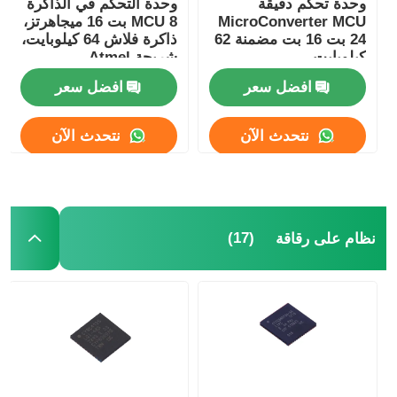
وحدة تحكم دقيقة
وحدة التحكم في الذاكرة
MicroConverter MCU
MCU 8 بت 16 ميجاهرتز،
هوائي اتصالات
24 بت 16 بت مضمنة 62
ذاكرة فلاش 64 كيلوبايت،
كيلوبايت
شريحة Atmel
ATMEGA64A-AU
ADuC847BSZ62-5
افضل سعر
افضل سعر
موصل
نتحدث الآن
نتحدث الآن
شريحة إدارة الطاقة
(17)
نظام على رقاقة