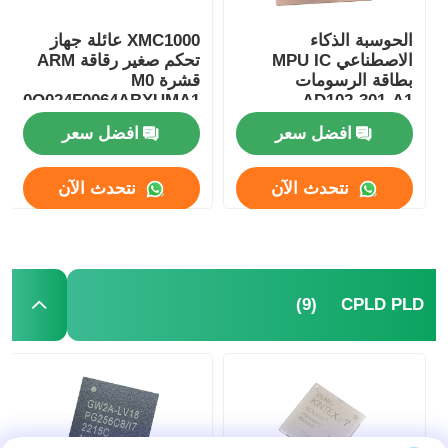
الحوسبة الذكاء
XMC1000 عائلة جهاز
الاصطناعي MPU IC
تحكم صغير رقاقة ARM
بطاقة الرسومات
قشرة M0
1100Q024F0064ABXUMA1
AD102-301-A1
افضل سعر
افضل سعر
نتحدث الآن
نتحدث الآن
(9)
CPLD PLD