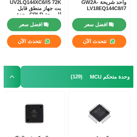
واحد شريحة GW2A-
UV2LQ144XC6/I5 72K
LV18EQ144C8/I7
بت جهاز منطق قابل
الدوائر المتكاملة الراديوية
للبرمجة CPLD وحدة
تحكم منطق قابل
افضل سعر
افضل سعر
للبرمجة
مكونات الكترونية
نتحدث الآن
نتحدث الآن
برمجة PLC
وحدة GPS
(129)
وحدة متحكم MCU
وحدة ترددات الراديو
وحدة الطاقة
ترحيل الحالة الصلبة