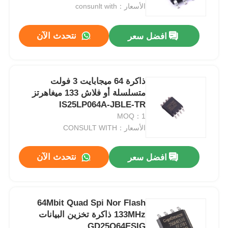
الأسعار：consunlt with
حولنا
نتحدث الآن
افضل سعر
جولة في المصنع
ذاكرة 64 ميجابايت 3 فولت
متسلسلة أو فلاش 133 ميغاهرتز
مراقبة الجودة
IS25LP064A-JBLE-TR
MOQ：1
اتصل بنا
الأسعار：CONSULT WITH
نتحدث الآن
افضل سعر
أخبار
القضايا
64Mbit Quad Spi Nor Flash
133MHz ذاكرة تخزين البيانات
مجموعة بوابة قابلة للبرمجة في مجال FPGA
GD25Q64ESIG