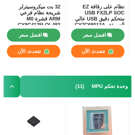
نظام على رقاقة EZ
32 بت ميكروسيترلر
USB FX2LP SOC
شريحة نظام فرعي
متحكم دقيق USB عالي
ARM قشرة M0
السرعة CY7C68013A-
CY8C4125LQI-483
56LTXC
افضل سعر
افضل سعر
نتحدث الآن
نتحدث الآن
(11)
وحدة تحكم MPU