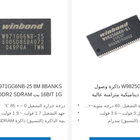
W9825G6KH-6I ذاكرة وصول
971GG6NB-25 8M 8BANKS
يناميكية متزامنة عالية
بيانات اثنين لكل دورة ساعة
رجة مئوية~+85 درجة مئوية
درجة حرارة التشغيل:0 ~ + 85 ℃
فولت
جهد التشغيل:1.7 فولت ~ 1.9 فولت
ة (التنسيق):سدرام
بنية الذاكرة (التنسيق):ذاكرة DDR2 SDRAM