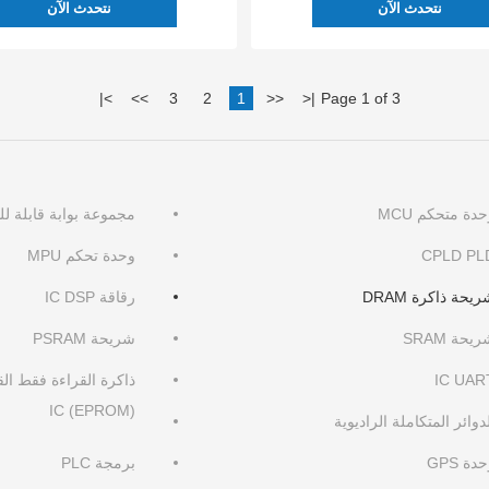
نتحدث الآن
نتحدث الآن
|
>
>>
3
2
1
<<
<
|
Page 1 of 3
دة متحكم MCU
مجموعة بوابة قابلة للب
CPLD PL
وحدة تحكم MPU
يحة ذاكرة DRAM
رقاقة IC DSP
يحة SRAM
شريحة PSRAM
IC UAR
ذاكرة القراءة فقط الق
(EPROM) IC
دوائر المتكاملة الراديوية
دة GPS
برمجة PLC