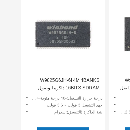
W9825G6JH-6I 4M 4BANKS
W
16BIT 1G بت DDR2 SDRAM نقل
16BITS SDRAM ذاكرة الوصول
العشوائي الديناميكية المتزامنة عالية
درجة حرارة التشغيل:-40 درجة مئوية~+85 درجة مئوية
السرعة
جهد التشغيل:3 فولت ~ 3.6 فولت
بنية الذاكرة (التنسيق):سدرام