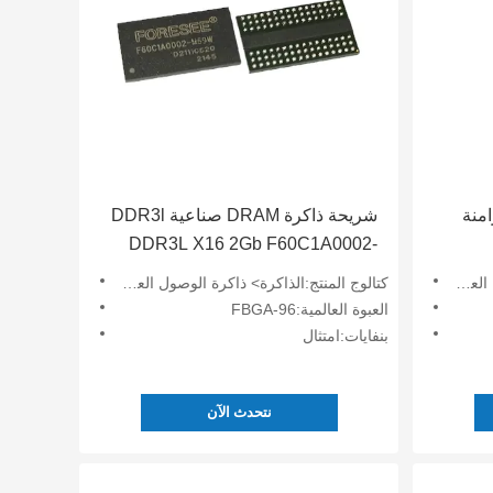
ة DRAM متزامنة
شريحة ذاكرة DRAM صناعية DDR3l
DDR3L X16 2Gb F60C1A0002-
M69W
DRAM)
كتالوج المنتج:الذاكرة> ذاكرة الوصول العشوائي الديناميكي (DRAM)
العبوة العالمية:FBGA-96
بنفايات:امتثال
نتحدث الآن