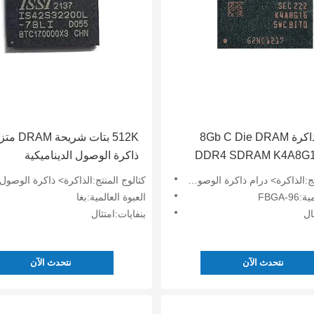
شريحة ذاكرة 8Gb C Die DRAM
512K بتات شريح
DDR4 SDRAM K4A8G
ذاكرة الوصول الديناميكية
IS42S32200L-7BLI
اكرة> درام ذاكرة الوصول العشوائي الديناميكي
كتالوج المنتج:الذاكرة> ذاكرة الوصول العشوائي الديناميكي (
FBGA-
العبوة العالمية:بغا
ال
بنفايات:امتثال
نتحدث الآن
نتحدث الآن