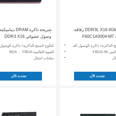
DDR3L X16 4Gb DRAM رقاقة
شريحة ذاكرة DRAM دين
الصناعية F60C1A0004-M7
وصول عشوائي DDR3 X16
F60C1A000
B2G1646F-BCMA
كرة> ذاكرة الوصول العشوائي الديناميكي (DRAM)
كتالوج المنتج:الذاكرة> ذاكرة الوصول العشوائي الديناميكي (
جيجابايت
FBGA-96
العبوة العالمية:BGA ， FBGA
ال
بنفايات:امتثال
نتحدث الآن
نتحدث الآن