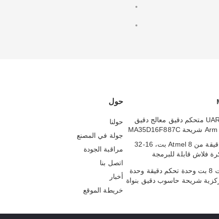
حول
UART SPI MCU متحكم دقيق معالج دقيق
حولنا
MA35D16F8
جولة في المصنع
وحدة تحكم دقيقة من Atmel 8 بت، 16-32
مراقبة الجودة
كرة فلاش قابلة للبرمجة
اتصل بنا
ATMEG
128 كيلو بايت 8 بت وحدة تحكم دقيقة وحدة
أخبار
ركزية شريحة حاسوب دقيق بنواة
AVR ATME
خريطة الموقع