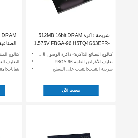
شريحة ذاكرة 512MB 16bit DRAM
1.575V FBGA-96 H5TQ4G63EFR-
4-M79W
RDC
كتالوج البضائع:الذاكرة> ذاكرة الوصول العشوائي الديناميكي (DRAM)
كتالوج المنتج:الذا
تغليف للأغراض العامة:FBGA-96
التغليف العالمي:
طريقة التثبيت:التثبيت على السطح
بنفايات:امتث
نتحدث الآن