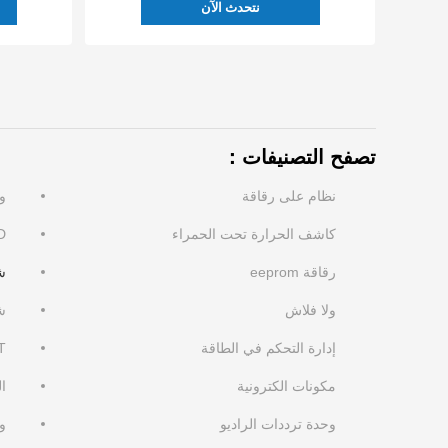
نتحدث الآن
تصفح التصنيفات：
نظام على رقاقة
وح
كاشف الحرارة تحت الحمراء
D
رقاقة eeprom
شر
ولا فلاش
شر
إدارة التحكم في الطاقة
T
مكونات الكترونية
ال
وحدة ترددات الراديو
وح