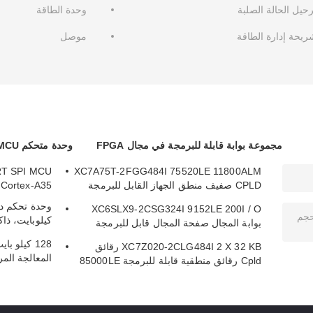
رحيل الحالة الصلبة
وحدة الطاقة
ريحة إدارة الطاقة
موصل
مجموعة بوابة قابلة للبرمجة في مجال FPGA
وحدة متحكم MCU
XC7A75T-2FGG484I 75520LE 11800ALM
CPLD صفيف منطق الجهاز القابل للبرمجة
Arm Cortex-A35 شريحة 87C
الميداني
XC6SLX9-2CSG324I 9152LE 200I / O
كيلوبايت، ذا
بوابة المجال صفحة المجال قابل للبرمجة
A168PA-AU
صفحة المنطقية جهاز رقاقة
XC7Z020-2CLG484I 2 X 32 KB رقائق
المعالجة الم
Cpld رقائق منطقية قابلة للبرمجة 85000LE
GA128A-AU