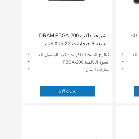
اميكية ذات
شريحة ذاكرة DRAM FBGA-200
بسعة 8 جيجابايت X16 X2 قناة
K4 بسعة 2
LPDDR4X IS43LQ32256B-062BLI
DRAM)
كتالوج المنتج:الذاكرة> ذاكرة الوصول العشوائي الديناميكي (DRAM)
العبوة العالمية:FBGA-200
بنفايات:امتثال
نتحدث الآن