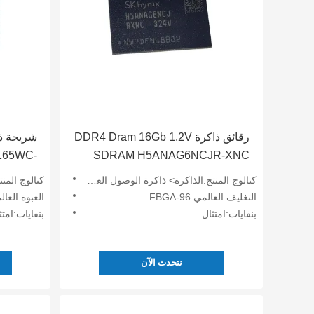
رقائق ذاكرة DDR4 Dram 16Gb 1.2V
165WC-
SDRAM H5ANAG6NCJR-XNC
BITD
كتالوج المنتج:الذاكرة> ذاكرة الوصول العشوائي الديناميكي
كتالوج المنتج:الذ
التغليف العالمي:FBGA-96
العبوة العالمية:96
بنفايات:امتثال
بنفايات:امتث
نتحدث الآن