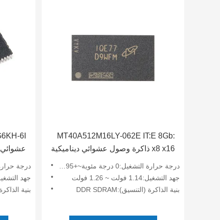
MT40A512M16LY-062E IT:E 8Gb:
x8 x16 ذاكرة وصول عشوائي ديناميكية
عشوائي د
متزامنة DDR4 للسيارات بسرعة 1.6
السرعة 4 ميجا × 16 بت
درجة حرارة التشغيل:0 درجة مئوية~+95 درجة مئوية
درجة حرارة التشغيل:-40 د
جيجاهرتز بجهد 1.14 فولت ~ 1.26
جهد التشغيل:1.14 فولت ~ 1.26 فولت
جهد التشغيل:3 فولت ~ 3.6 
فولت
بنية الذاكرة (التنسيق):DDR SDRAM
بنية الذاكر