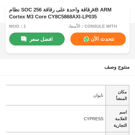
نظام SOC رقاقة واحدة على رقاقة 256kB ARM
Cortex M3 Core CY8C5868AXI-LP035
الأسعار：CONSULE WITH
MOQ：1
نتحدث الآن
افضل سعر
منتوج وصف
مكان
تايوان
المنشأ
اسم
العلامة
CYPRESS
التجارية