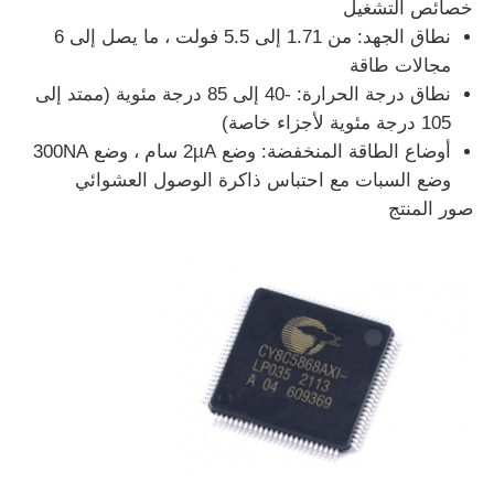
خصائص التشغيل
نطاق الجهد: من 1.71 إلى 5.5 فولت ، ما يصل إلى 6
رقاقة eeprom
مجالات طاقة
نطاق درجة الحرارة: -40 إلى 85 درجة مئوية (ممتد إلى
105 درجة مئوية لأجزاء خاصة)
شريحة PSRAM
أوضاع الطاقة المنخفضة: وضع 2µA سام ، وضع 300NA
وضع السبات مع احتباس ذاكرة الوصول العشوائي
شريحة SRAM
صور المنتج
ولا فلاش
ذاكرة القراءة فقط القابلة للمسح والبرمجة (EPROM) IC
IC UART
إدارة التحكم في الطاقة