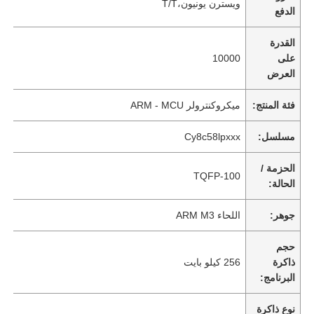
ويسترن يونيون،T/T
الدفع
القدرة
على
10000
العرض
فئة المنتج:
ميكروكنترولر ARM - MCU
مسلسل:
Cy8c58lpxxx
الحزمة /
TQFP-100
الحالة:
جوهر:
اللحاء ARM M3
حجم
ذاكرة
256 كيلو بايت
البرنامج:
نوع ذاكرة