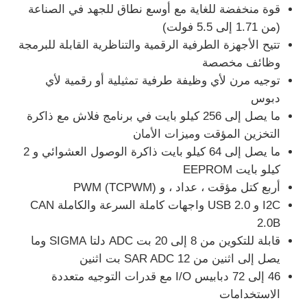
قوة منخفضة للغاية مع أوسع نطاق للجهد في الصناعة
(من 1.71 إلى 5.5 فولت)
وحدة متحكم MCU
تتيح الأجهزة الطرفية الرقمية والتناظرية القابلة للبرمجة
وظائف مخصصة
نظام على رقاقة
توجيه مرن لأي وظيفة طرفية تمثيلية أو رقمية لأي
دبوس
ما يصل إلى 256 كيلو بايت في برنامج فلاش مع ذاكرة
وحدة تحكم MPU
التخزين المؤقت وميزات الأمان
ما يصل إلى 64 كيلو بايت ذاكرة الوصول العشوائي و 2
CPLD PLD
كيلو بايت EEPROM
أربع كتل مؤقت ، عداد ، و PWM (TCPWM)
I2C و USB 2.0 واجهات كاملة السرعة والكاملة CAN
كاشف الحرارة تحت الحمراء
2.0B
قابلة للتكوين من 8 إلى 20 بت ADC دلتا SIGMA وما
رقاقة IC DSP
يصل إلى اثنين من SAR ADC 12 بت اثنين
46 إلى 72 دبابيس I/O مع قدرات التوجيه متعددة
الاستخدامات
شريحة ذاكرة DRAM