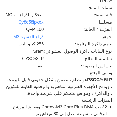
LP035
سمات المنتج
فئة المنتج:
متحكم الذراع - MCU
حولنا
مسلسل:
Cy8c58lpxxx
الحزمة / الحالة:
TQFP-100
جولة في المصنع
جوهر:
ذراع القشرة M3
حجم ذاكرة البرنامج:
256 كيلو بايت
مراقبة الجودة
نوع البيانات ذاكرة الوصول العشوائي:
Sram
سلسلة المعالج:
CY8C58LP
اتصل بنا
حساس الرطوبة:
نعم
وصف المنتج
PSOC® 5LP
هو نظام متضمن بشكل حقيقي قابل للبرمجة
أخبار
، ويدمج الأجهزة الطرفية التناظرية والرقمية القابلة للتكوين
، والذاكرة ، ومواضع متحكم على شريحة واحدة.
القضايا
الميزات الرئيسية
32 بت Cortex-M3 Core Plus DMA ومعالج المرشح
الرقمي ، بسرعة تصل إلى 80 ميغاهيرتز
مجموعة بوابة قابلة للبرمجة في مجال FPGA