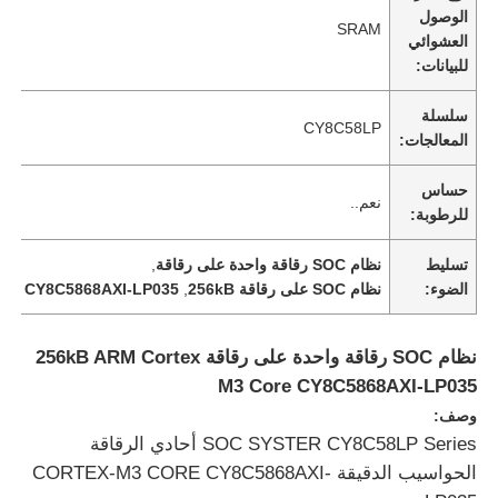
الوصول
SRAM
العشوائي
للبيانات:
سلسلة
CY8C58LP
المعالجات:
حساس
نعم..
للرطوبة:
تسليط
نظام SOC رقاقة واحدة على رقاقة
,
الضوء:
نظام SOC على رقاقة 256kB
,
CY8C5868AXI-LP035
الصفحة الرئيسية
نظام SOC رقاقة واحدة على رقاقة 256kB ARM Cortex
M3 Core CY8C5868AXI-LP035
وصف:
المنتجات
SOC SYSTER CY8C58LP Series أحادي الرقاقة
الحواسيب الدقيقة CORTEX-M3 CORE CY8C5868AXI-
فيديوهات