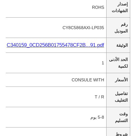
إصدار
ROHS
الشهادات
رقم
CY8C5868AXI-LP035
الموديل
C340159_0CD256B01755478CF2B...91.pdf
الوثيقة
الحد الأدنى
1
لكمية
الأسعار
CONSULE WITH
تفاصيل
T / R
التغليف
وقت
5-8 يوم
التسليم
شروط