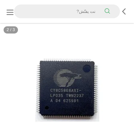
2
/
3