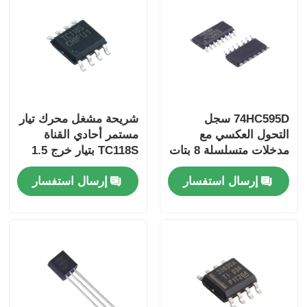
74HC595D سجل
شريحة مشغل محرك تيار
التحول العكسي مع
مستمر أحادي القناة
مدخلات متسلسلة 8 بتات
TC118S بتيار خرج 1.5
100 ميغاهرتز تردد
أمبير وتيار ذروة 2.5 أمبير
إرسال استفسار
إرسال استفسار
التحول الخارجي وتبديد
ومقاومة توصيل 1.6 أوم
الطاقة المنخفض CMOS