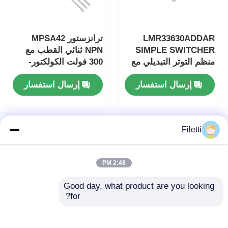
LMR33630ADDAR
ترانزستور MPSA42
SIMPLE SWITCHER
NPN ثنائي القطب مع
منظم التوتر التبديلي مع
300 فولت الكولكتور-
3A التيار الخارجي 36V
الجهد الأساسي 500mA
إرسال استفسار
إرسال استفسار
التوتر المدخل و 95%
الكولكتور حاليا في حزمة
كفاءة الذروة
TO-92-3
Filetti
2:48 PM
Good day, what product are you looking 
for?
مضخم تشغيلي مزدوج
UC2844BD1013TR