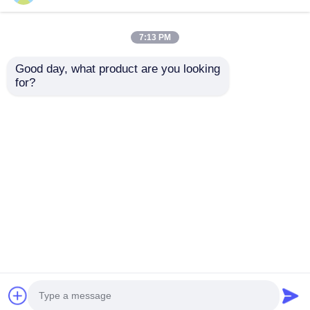
7:13 PM
Good day, what product are you looking 
for?
TL082IDT Dual JFET
UC2844BD1013TR
Betriebsverstärker
Hochleistungs-
mit 4 MHz Bandbreite
Strommodus-PWM-
16 V/us Slew Rate
Controller mit 500
Anfrage absenden
Anfrage absenden
und niedrigem Input
kHz Schaltfrequenz, 1
Bias-Strom
A Ausgangsstrom
und 50 % maximalem
Arbeitszyklus
Startseite
Über uns
Kontakt
Desktop Site
Sitemap
Privacy policy
Qualität
FPGA-Feldprogrammierbares Torarray
China Fabrik.Copyright © 2026 Shenzhen Filetti