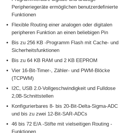
Peripheriegeräte ermöglichen benutzerdefinierte
Funktionen
MCU-Mikroregler-Einheit
Flexible Routing einer analogen oder digitalen
peripheren Funktion an einen beliebigen Pin
SOC-System auf dem Chip
Bis zu 256 KB -Programm Flash mit Cache- und
Sicherheitsfunktionen
MPU-IC
Bis zu 64 KB RAM und 2 KB EEPROM
Vier 16-Bit-Timer-, Zähler- und PWM-Blöcke
CPLD PLD
(TCPWM)
I2C, USB 2.0-Vollgeschwindigkeit und Fulldose
Infrarot-Wärmedetektor
2,0B-Schnittstellen
Konfigurierbares 8- bis 20-Bit-Delta-Sigma-ADC
Chip DSP IC
und bis zu zwei 12-Bit-SAR-ADCs
46 bis 72 E/A -Stifte mit vielseitigen Routing -
D-RAM Speicherchip
Funktionen