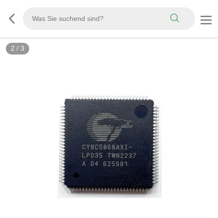
2
/
3