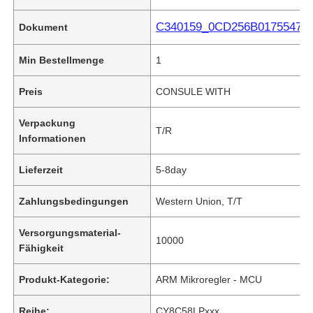
C340159_0CD256B01755478CF
Dokument
Min Bestellmenge
1
Preis
CONSULE WITH
Verpackung
T/R
Informationen
Lieferzeit
5-8day
Zahlungsbedingungen
Western Union, T/T
Versorgungsmaterial-
10000
Fähigkeit
Produkt-Kategorie:
ARM Mikroregler - MCU
Reihe:
CY8C58LPxxx