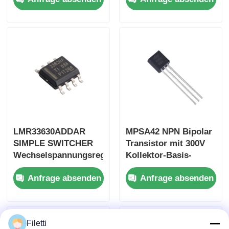
Low Power
1,6Ω
Dissipation
Leitungswiderstand
LMR33630ADDAR
MPSA42 NPN Bipolar
SIMPLE SWITCHER
Transistor mit 300V
Wechselspannungsregler
Kollektor-Basis-
mit 3A
Spannung, 500mA
Anfrage absenden
Anfrage absenden
Ausgangsstrom, 36V
Kollektorstrom im
Eingangsspannung
TO-92-3 Gehäuse
und 95%
Spitzenwirkungsgrad
Filetti