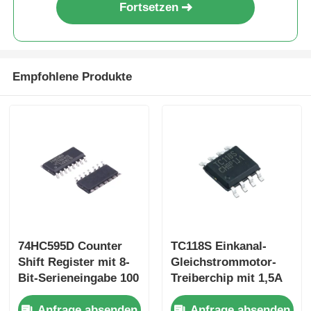
Fortsetzen
Empfohlene Produkte
74HC595D Counter
TC118S Einkanal-
Shift Register mit 8-
Gleichstrommotor-
Bit-Serieneingabe 100
Treiberchip mit 1,5A
MHz Shift-Out-
Ausgangsstrom, 2,5A
Anfrage absenden
Anfrage absenden
Frequenz und CMOS
Spitzenstrom und