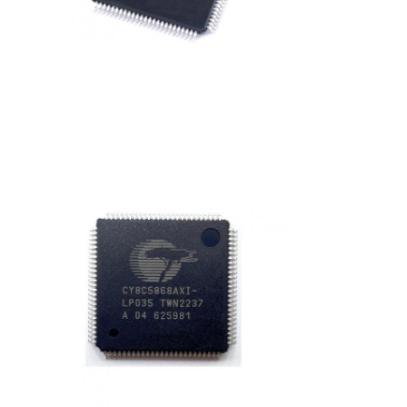
HF-Integrierte Schaltungen
Elektronische Komponenten
PLC-Programmierung
GPS-Module
Hochfrequenzmodul
Leistungsmodul
Halbleiterrelais