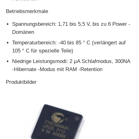
Betriebsmerkmale
eeprom Chip
Spannungsbereich: 1,71 bis 5,5 V, bis zu 6 Power -
Domänen
PSRAM-Chip
Temperaturbereich: -40 bis 85 ° C (verlängert auf
105 ° C für spezielle Teile)
SRAM-Chip
Niedrige Leistungsmodi: 2 µA Schlafmodus, 300NA
-Hibernate -Modus mit RAM -Retention
NICHT Blitz
Produktbilder
EPROM IC
UART IC
ADC DAC