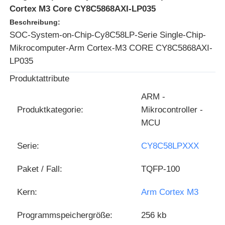
Cortex M3 Core CY8C5868AXI-LP035
Beschreibung:
SOC-System-on-Chip-Cy8C58LP-Serie Single-Chip-
Mikrocomputer-Arm Cortex-M3 CORE CY8C5868AXI-
LP035
Produktattribute
ARM -
Produktkategorie:
Mikrocontroller -
MCU
Serie:
CY8C58LPXXX
Zu Hause
Paket / Fall:
TQFP-100
Produkte
Kern:
Arm Cortex M3
Programmspeichergröße:
256 kb
Videos