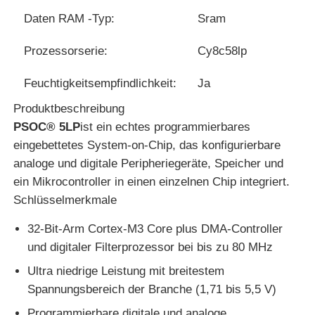
Daten RAM -Typ:
Sram
Über uns
Prozessorserie:
Cy8c58lp
Feuchtigkeitsempfindlichkeit:
Ja
Werksbesichtigung
Produktbeschreibung
PSOC® 5LP
ist ein echtes programmierbares
Qualitätskontrolle
eingebettetes System-on-Chip, das konfigurierbare
analoge und digitale Peripheriegeräte, Speicher und
Kontakt mit uns
ein Mikrocontroller in einen einzelnen Chip integriert.
Schlüsselmerkmale
Nachrichten
32-Bit-Arm Cortex-M3 Core plus DMA-Controller
und digitaler Filterprozessor bei bis zu 80 MHz
Fälle
Ultra niedrige Leistung mit breitestem
Spannungsbereich der Branche (1,71 bis 5,5 V)
FPGA-Feldprogrammierbares Torarray
Programmierbare digitale und analoge