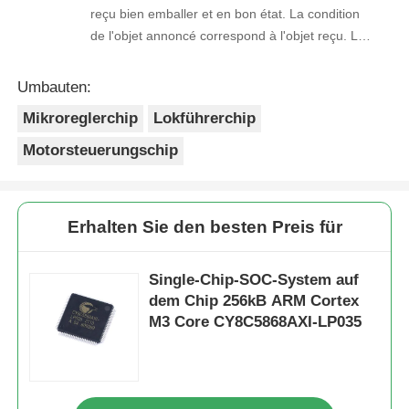
reçu bien emballer et en bon état. La condition
de l'objet annoncé correspond à l'objet reçu. Le
prix était réaliste. Je rachèterais de ce vendeur.
Merci Beaucoup!
Umbauten:
Mikroreglerchip
Lokführerchip
Motorsteuerungschip
Erhalten Sie den besten Preis für
Single-Chip-SOC-System auf
dem Chip 256kB ARM Cortex
M3 Core CY8C5868AXI-LP035