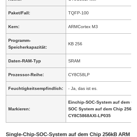
Paket/Fall:
TQFP-100
Kern:
ARMCortex M3
Programm-
KB 256
Speicherkapazität:
Daten-RAM-Typ
SRAM
Prozessor-Reihe:
CY8C58LP
Feuchtigkeitsempfindlich:
- Ja, das ist es.
Einchip-SOC-System auf dem Ch
Markieren:
SOC System auf dem Chip 256k
CY8C5868AXI-LP035
Single-Chip-SOC-System auf dem Chip 256kB ARM