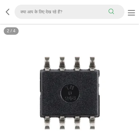
2
/
4