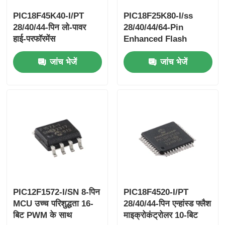
PIC18F45K40-I/PT
PIC18F25K80-I/ss
28/40/44-पिन लो-पावर
28/40/44/64-Pin
हाई-परफॉरमेंस
Enhanced Flash
माइक्रोकंट्रोलर एक्सएलपी
Microcontrollerswith
जांच भेजें
जांच भेजें
टेक्नोलॉजी के साथ
ECANTM XLP
Technology
पीआईसी18एफ25के80-आई/
एसएस 28/40/44/64-पिन
बढ़ाया फ्लैश माइक्रोकंट्रोलर
PIC12F1572-I/SN 8-पिन
PIC18F4520-I/PT
MCU उच्च परिशुद्धता 16-
28/40/44-पिन एन्हांस्ड फ्लैश
बिट PWM के साथ
माइक्रोकंट्रोलर 10-बिट