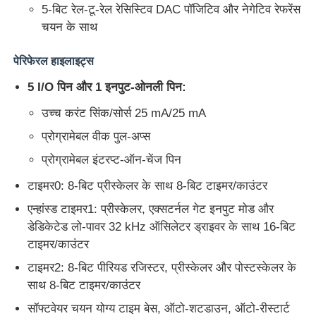
5-बिट रेल-टू-रेल रेसिस्टिव DAC पॉजिटिव और नेगेटिव रेफरेंस
चयन के साथ
हमारे बारे में
पेरिफेरल हाइलाइट्स
कारखाने का दौरा
5 I/O पिन और 1 इनपुट-ओनली पिन:
उच्च करंट सिंक/सोर्स 25 mA/25 mA
गुणवत्ता नियंत्रण
प्रोग्रामेबल वीक पुल-अप्स
प्रोग्रामेबल इंटरप्ट-ऑन-चेंज पिन
हमसे संपर्क करें
टाइमर0: 8-बिट प्रीस्केलर के साथ 8-बिट टाइमर/काउंटर
एन्हांस्ड टाइमर1: प्रीस्केलर, एक्सटर्नल गेट इनपुट मोड और
समाचार
डेडिकेटेड लो-पावर 32 kHz ऑसिलेटर ड्राइवर के साथ 16-बिट
टाइमर/काउंटर
मामले
टाइमर2: 8-बिट पीरियड रजिस्टर, प्रीस्केलर और पोस्टस्केलर के
साथ 8-बिट टाइमर/काउंटर
सॉफ्टवेयर चयन योग्य टाइम बेस, ऑटो-शटडाउन, ऑटो-रीस्टार्ट
एफपीजीए फील्ड प्रोग्राम करने योग्य गेट सरणी