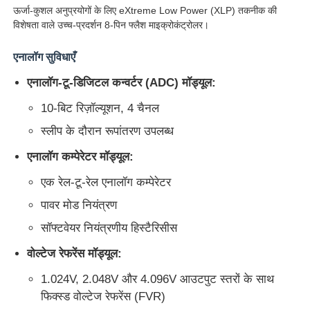
ऊर्जा-कुशल अनुप्रयोगों के लिए eXtreme Low Power (XLP) तकनीक की
विशेषता वाले उच्च-प्रदर्शन 8-पिन फ्लैश माइक्रोकंट्रोलर।
एनालॉग सुविधाएँ
एनालॉग-टू-डिजिटल कन्वर्टर (ADC) मॉड्यूल:
10-बिट रिज़ॉल्यूशन, 4 चैनल
स्लीप के दौरान रूपांतरण उपलब्ध
एनालॉग कम्पेरेटर मॉड्यूल:
एक रेल-टू-रेल एनालॉग कम्पेरेटर
पावर मोड नियंत्रण
घर
सॉफ्टवेयर नियंत्रणीय हिस्टैरिसीस
वोल्टेज रेफरेंस मॉड्यूल:
उत्पादों
1.024V, 2.048V और 4.096V आउटपुट स्तरों के साथ
फिक्स्ड वोल्टेज रेफरेंस (FVR)
वीडियो