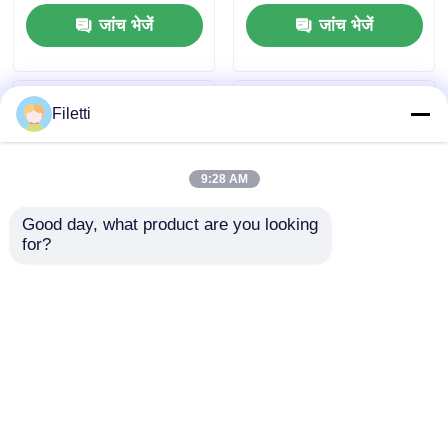
A/D और EXTREME
जांच भेजें
जांच भेजें
LOW POWER (XLP)
टेक्नोलॉजी के साथ
Filetti
9:28 AM
Good day, what product are you looking 
for?
ATMEGA16-16AU 16K
PIC18F2550-I/SP
बाइट्स इन-सिस्टम
28/40/44-पिन हाई-
प्रोग्रामेबल फ्लैश के साथ 8-
परफॉरमेंस एनहांस्ड फ्लैश
बिट माइक्रोकंट्रोलर
USB माइक्रोकंट्रोलर
जांच भेजें
जांच भेजें
नैनोवाट टेक्नोलॉजी के साथ