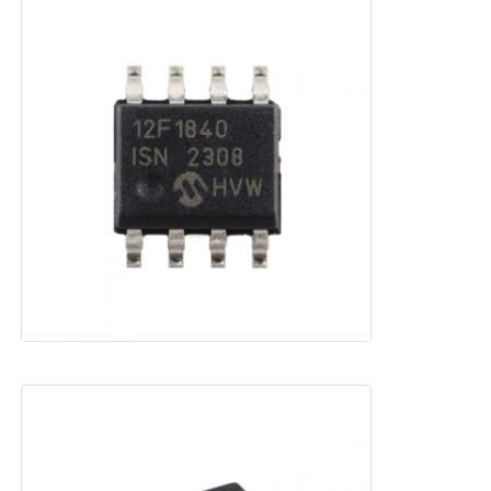
ईपॉम चिप
PSRAM चिप
SRAM चिप
न ही फ्लैश
ईपीरोम आईसी
यूएआरटी आईसी
एडीसी डीएसी