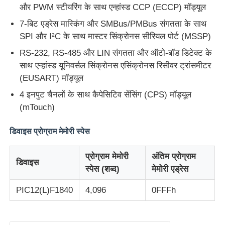
और PWM स्टीयरिंग के साथ एन्हांस्ड CCP (ECCP) मॉड्यूल
7-बिट एड्रेस मास्किंग और SMBus/PMBus संगतता के साथ
एमसीयू माइक्रोकंट्रोलर यूनिट
SPI और I²C के साथ मास्टर सिंक्रोनस सीरियल पोर्ट (MSSP)
RS-232, RS-485 और LIN संगतता और ऑटो-बॉड डिटेक्ट के
चिप पर एसओसी प्रणाली
साथ एन्हांस्ड यूनिवर्सल सिंक्रोनस एसिंक्रोनस रिसीवर ट्रांसमीटर
(EUSART) मॉड्यूल
MPU IC
4 इनपुट चैनलों के साथ कैपेसिटिव सेंसिंग (CPS) मॉड्यूल
(mTouch)
CPLD PLD
डिवाइस प्रोग्राम मेमोरी स्पेस
इन्फ्रारेड थर्मल डिटेक्टर
प्रोग्राम मेमोरी
अंतिम प्रोग्राम
डिवाइस
स्पेस (शब्द)
मेमोरी एड्रेस
डीएसपी आईसी चिप
PIC12(L)F1840
4,096
0FFFh
DRAM मेमोरी चिप