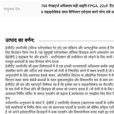
766 मेगाहर्ट्ज अधिकतम घड़ी आवृत्ति FPGA
,
22uF टैंटलम
प्रमुखता देना:
6 माइक्रोसेकंड समय विनियमन प्रोग्राम करने योग्य तर्क 
उत्पाद का वर्णन:
ईसीपी2 एफपीजीए (फील्ड प्रोग्रामेबल गेट एरे) एक सक्रिय और अत्याधुनिक उत्पाद है जि
लिए डिज़ाइन किया गया है।यह बहुमुखी प्रोग्रामेबल लॉजिक डिवाइस अपने असाधारण प्रदर
हैईसीपी 2 श्रृंखला गेट और इन्वर्टर - मल्टीफंक्शन की लचीलेपन को जोड़ने के लिए जानी ज
मजबूत क्षमताओं के साथ विन्यास योग्य घटक.
ईसीपी2 एफपीजीए की मुख्य विशेषताओं में से एक इसकी प्रभावशाली अधिकतम क्लॉक आवृत्
संसाधित करने और जटिल तर्क संचालन को तेजी से निष्पादित करने में सक्षम बनाती है,ज
अनुप्रयोगों के लिए आवश्यक हैचाहे संचार, ऑटोमोटिव सिस्टम या औद्योगिक नियंत्रण म
सिस्टम सख्त समय संबंधी बाधाओं के तहत कुशलतापूर्वक और विश्वसनीय रूप से काम कर 
ईसीपी2 की एक और महत्वपूर्ण विशेषता यह है कि इसका बस 6 माइक्रोसेकंड का सेटलमेंट 
के बाद तेजी से स्थिर होने की डिवाइस की क्षमता को उजागर करता है।जो तेजी से के लिए म
आसपास निर्मित सर्किट के समग्र प्रदर्शन को बढ़ाता है,कार्यक्षमता पर समझौता किए ब
देना.
पर्यावरणीय अनुपालन के संदर्भ में, ईसीपी 2 एफपीजीए रोएचएस (खतरनाक पदार्थों के प्रत
ऐसी सामग्रियों से निर्मित किया जाए जो खतरनाक पदार्थों के उपयोग को सीमित करेंइस प्र
है जो अपने इलेक्ट्रॉनिक डिजाइनों में उच्च प्रदर्शन और विश्वसनीयता बनाए रखते हुए पर