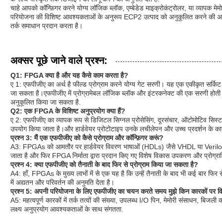
चाहे आपको कॉन्फ़िगर करने योग्य लॉजिक ब्लॉक, एम्बेडेड माइक्रोकंट्रोलर, या व्यापक 
परियोजना की विशिष्ट आवश्यकताओं के अनुरूप ECP2 उत्पाद को अनुकूलित करने की अनुमति
तर्क समाधान प्रदान करता है।
अक्सर पूछे जाने वाले प्रश्न:
Q1: FPGA क्या है और यह कैसे काम करता है?
ए 1: एफपीजीए का अर्थ है फील्ड प्रोग्राम करने योग्य गेट सरणी। यह एक एकीकृत सर्किट है
जा सकता है।एफपीजीए में प्रोग्रामेबल लॉजिक ब्लॉक और इंटरकनेक्ट की एक सरणी होती ह
अनुकूलित किया जा सकता है.
Q2: एक FPGA के विशिष्ट अनुप्रयोग क्या हैं?
ए 2: एफपीजीए का व्यापक रूप से डिजिटल सिग्नल प्रोसेसिंग, दूरसंचार, ऑटोमोटिव सिस्टम,
उपयोग किया जाता है।और हार्डवेयर प्रोटोटाइप उनके लचीलेपन और उच्च प्रदर्शन के क
प्रश्न 3: मैं एक एफपीजीए को कैसे प्रोग्राम और कॉन्फ़िगर करूं?
A3: FPGAs को आमतौर पर हार्डवेयर विवरण भाषाओं (HDLs) जैसे VHDL या Verilog क
जाता है और फिर FPGA निर्माता द्वारा प्रदान किए गए विशेष विकास उपकरण और प्रोग्र
प्रश्न 4: क्या एफपीजीए को तैनाती के बाद फिर से प्रोग्राम किया जा सकता है?
A4: हाँ, FPGAs के मुख्य लाभों में से एक यह है कि उन्हें तैनाती के बाद भी कई बार फिर 
में अद्यतन और परिवर्तन की अनुमति देता है।
प्रश्न 5: अपनी परियोजना के लिए एफपीजीए का चयन करते समय मुझे किन कारकों पर व
A5: महत्वपूर्ण कारकों में तर्क तत्वों की संख्या, उपलब्ध I/O पिन, मेमोरी संसाधन, 
लक्ष्य अनुप्रयोग आवश्यकताओं के साथ संगतता.