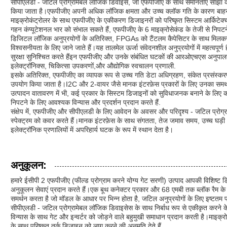
सीपीएलडी - जटिल प्रोग्रामेबल लॉजिक डिवाइस, जो एफपीजीए के साथ समानताएं साझा करते ह
किया जाता है।एफपीजीए अपनी अधिक लॉजिक क्षमता और उच्च क्लॉक गति के कारण बाहर खड
माइक्रोकंट्रोलर के साथ एफपीजीए के एकीकरण डिजाइनरों को परिष्कृत सिस्टम आर्किटेक्चर 
गहन कंप्यूटेशनल भार को संभाल सकते हैं, एफपीजीए के 6 माइक्रोसेकंड के तेजी से निपट
डिजिटल लॉजिक अनुप्रयोगों के अतिरिक्त, FPGAs को टैंटलम कैपेसिटर के साथ मिलकर मह
विश्वसनीयता के लिए जाने जाते हैं।यह तालमेल ऊर्जा संवेदनशील अनुप्रयोगों में महत्वपू
सुरक्षा सुनिश्चित करते हैंइन एफपीजीए और उनके संबंधित घटकों की आरओएचएस अनुपालन स
इलेक्ट्रॉनिक्स, चिकित्सा उपकरणों,और औद्योगिक स्वचालन प्रणाली.
इसके अतिरिक्त, एफपीजीए का व्यापक रूप से उच्च गति डेटा अधिग्रहण, संकेत प्रसंस्करण 
उपयोग किया जाता है।I2C और 2-वायर जैसे मानक इंटरफ़ेस प्रकारों के लिए उनका समर्थन स
उत्पादन वातावरण में भी, कई प्रकार के सिस्टम डिजाइनों को सुविधाजनक बनाने के लि
निपटने के लिए आवश्यक विन्यास और प्रदर्शन प्रदान करते हैं.
संक्षेप में, एफपीजीए और सीपीएलडी के लिए आवेदन के अवसर और परिदृश्य - जटिल प्रोग्
स्पेक्ट्रम को कवर करते हैं।मानक इंटरफ़ेस के साथ संगतता, तेज जमाव समय, उच्च घड़ी आ
इलेक्ट्रॉनिक प्रणालियों में अपरिहार्य घटक के रूप में स्थान देता है।
अनुकूलन:
हमारे ईसीपी 2 एफपीजीए (फील्ड प्रोग्राम करने योग्य गेट सरणी) उत्पाद आपकी विशिष्ट
अनुकूलन सेवाएं प्रदान करते हैं।एक बूथ कनेक्टर प्रकार और 68 एमबी तक ब्लॉक रैम 
समर्थन करता है जो मॉडल के आधार पर भिन्न होता है, जटिल अनुप्रयोगों के लिए इष्टतम प
सीपीएलडी - जटिल प्रोग्रामेबल लॉजिक डिवाइसेस के साथ निर्बाध रूप से एकीकृत करने के 
विन्यास के साथ गेट और इन्वर्टर को जोड़ने वाले बहुमुखी समाधान प्रदान करती है।माइक
के साथ परिष्कृत तर्क डिजाइन को लागू करने की अनुमति देते हैं.