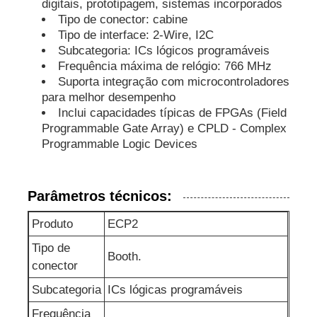
digitais, prototipagem, sistemas incorporados
Tipo de conector: cabine
microplaqueta do eeprom
Tipo de interface: 2-Wire, I2C
Subcategoria: ICs lógicos programáveis
Frequência máxima de relógio: 766 MHz
Chip PSRAM
Suporta integração com microcontroladores
para melhor desempenho
Inclui capacidades típicas de FPGAs (Field
Chip SRAM
Programmable Gate Array) e CPLD - Complex
Programmable Logic Devices
NÃO Flash
Parâmetros técnicos:
CI EPROM
Produto
ECP2
Tipo de
Booth.
CI UART
conector
Subcategoria
ICs lógicas programáveis
ADC DAC
Frequência