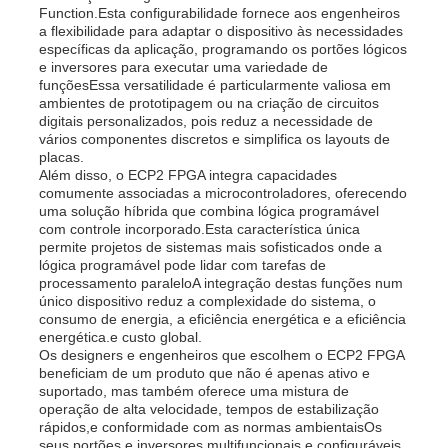
Function.Esta configurabilidade fornece aos engenheiros
a flexibilidade para adaptar o dispositivo às necessidades
específicas da aplicação, programando os portões lógicos
Sobre Nós
e inversores para executar uma variedade de
funçõesEssa versatilidade é particularmente valiosa em
ambientes de prototipagem ou na criação de circuitos
Visita à fábrica
digitais personalizados, pois reduz a necessidade de
vários componentes discretos e simplifica os layouts de
placas.
Além disso, o ECP2 FPGA integra capacidades
Controle de Qualidade
comumente associadas a microcontroladores, oferecendo
uma solução híbrida que combina lógica programável
com controle incorporado.Esta característica única
Contacte-nos
permite projetos de sistemas mais sofisticados onde a
lógica programável pode lidar com tarefas de
processamento paraleloA integração destas funções num
único dispositivo reduz a complexidade do sistema, o
Notícias
consumo de energia, a eficiência energética e a eficiência
energética.e custo global.
Os designers e engenheiros que escolhem o ECP2 FPGA
beneficiam de um produto que não é apenas ativo e
Casos
suportado, mas também oferece uma mistura de
operação de alta velocidade, tempos de estabilização
rápidos,e conformidade com as normas ambientaisOs
FPGA Field Programmable Gate Array
seus portões e inversores multifuncionais e configuráveis