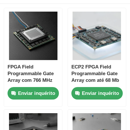
FPGA Field
ECP2 FPGA Field
Programmable Gate
Programmable Gate
Array com 766 MHz
Array com até 68 Mb
Frequência de
de RAM e 6 Us
Enviar inquérito
Enviar inquérito
Relógio Máxima 229
Settling Time para
Kbit RAM distribuída
sistemas digitais
e Interface I2C de 2
flexíveis
fios