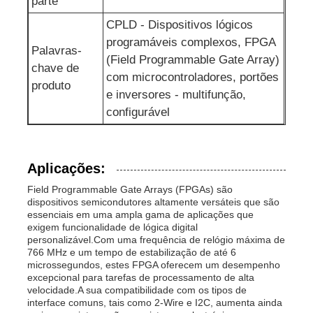
parte
CPLD - Dispositivos lógicos
Antena de uma comunicação
programáveis complexos, FPGA
Palavras-
(Field Programmable Gate Array)
chave de
Conector
com microcontroladores, portões
produto
e inversores - multifunção,
configurável
Chip de gerenciamento de energia
Aplicações:
Field Programmable Gate Arrays (FPGAs) são
dispositivos semicondutores altamente versáteis que são
essenciais em uma ampla gama de aplicações que
exigem funcionalidade de lógica digital
personalizável.Com uma frequência de relógio máxima de
766 MHz e um tempo de estabilização de até 6
microssegundos, estes FPGA oferecem um desempenho
excepcional para tarefas de processamento de alta
velocidade.A sua compatibilidade com os tipos de
interface comuns, tais como 2-Wire e I2C, aumenta ainda