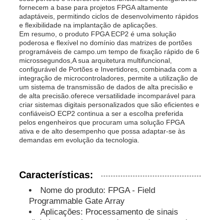
fornecem a base para projetos FPGA altamente
adaptáveis, permitindo ciclos de desenvolvimento rápidos
e flexibilidade na implantação de aplicações.
Unidade do microcontrolador de MCU
Em resumo, o produto FPGA ECP2 é uma solução
poderosa e flexível no domínio das matrizes de portões
programáveis de campo.um tempo de fixação rápido de 6
Sistema SOC em chip
microssegundos,A sua arquitetura multifuncional,
configurável de Portões e Invertidores, combinada com a
integração de microcontroladores, permite a utilização de
um sistema de transmissão de dados de alta precisão e
CI MPU
de alta precisão.oferece versatilidade incomparável para
criar sistemas digitais personalizados que são eficientes e
confiáveisO ECP2 continua a ser a escolha preferida
CPLD PLD
pelos engenheiros que procuram uma solução FPGA
ativa e de alto desempenho que possa adaptar-se às
demandas em evolução da tecnologia.
Detector térmico infravermelho
Características:
Microplaqueta de DSP IC
Nome do produto: FPGA - Field
Programmable Gate Array
Aplicações: Processamento de sinais
Chip de memória da GOLE