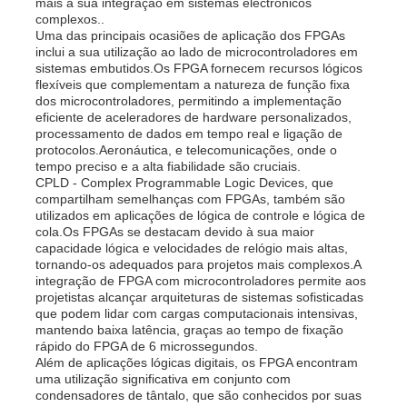
mais a sua integração em sistemas electrónicos
complexos..
Uma das principais ocasiões de aplicação dos FPGAs
inclui a sua utilização ao lado de microcontroladores em
sistemas embutidos.Os FPGA fornecem recursos lógicos
flexíveis que complementam a natureza de função fixa
dos microcontroladores, permitindo a implementação
eficiente de aceleradores de hardware personalizados,
processamento de dados em tempo real e ligação de
protocolos.Aeronáutica, e telecomunicações, onde o
tempo preciso e a alta fiabilidade são cruciais.
CPLD - Complex Programmable Logic Devices, que
compartilham semelhanças com FPGAs, também são
utilizados em aplicações de lógica de controle e lógica de
cola.Os FPGAs se destacam devido à sua maior
capacidade lógica e velocidades de relógio mais altas,
tornando-os adequados para projetos mais complexos.A
integração de FPGA com microcontroladores permite aos
projetistas alcançar arquiteturas de sistemas sofisticadas
que podem lidar com cargas computacionais intensivas,
mantendo baixa latência, graças ao tempo de fixação
rápido do FPGA de 6 microssegundos.
Além de aplicações lógicas digitais, os FPGA encontram
uma utilização significativa em conjunto com
condensadores de tântalo, que são conhecidos por suas