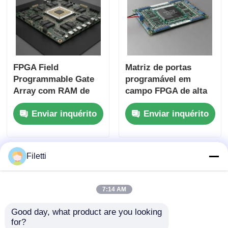
FPGA Field
Matriz de portas
Programmable Gate
programável em
Array com RAM de
campo FPGA de alta
bloco de 68 Mb para
velocidade ECP2 com
Enviar inquérito
Enviar inquérito
operação de alta
tensão de
velocidade e portas e
alimentação
inversores
analógica 2,7 V a 5,5
configuráveis
V
Filetti
7:14 AM
Good day, what product are you looking 
for?