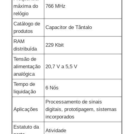
máxima do
766 MHz
Circuitos integrados de RF
relógio
Catálogo de
Capacitor de Tântalo
produtos
Componentes eletrônicos
RAM
229 Kbit
distribuída
Programação PLC
Tensão de
alimentação
20,7 V a 5,5 V
Módulo GPS
analógica
Tempo de
6 Nós
Módulo de Radiofrequência
liquidação
Processamento de sinais
Módulo de alimentação
Aplicações
digitais, prototipagem, sistemas
incorporados
Relé de circuito integrado
Estatuto da
Atividade