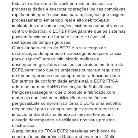
Esta alta velocidade de clock permite ao dispositivo
processar dados e executar operações lógicas complexas
rapidamente,que é essencial para aplicações que exigem
processamento em tempo real e alto débitoSejam
implantados em comunicações, sistemas automotivos ou
controlo industrial, o ECP2 FPGA garante que os sistemas
possam funcionar de forma eficiente e fiável sob
restrições de tempo rigorosas.
Outro atributo crítico do ECP2 é o seu tempo de
estabilização de apenas 6 microssegundos.que é crucial
para o rápidoO atraso minimizado melhora o
desempenho geral dos circuitos construídos em torno do
ECP2,permitindo que os projetistas cumpram requisitos
de tempo rigorosos sem comprometer a funcionalidade.
Em termos de conformidade ambiental, o ECP2 FPGA
adere às normas RoHS (Restricção de Substâncias
Perigosas),assegurar que o produto é fabricado com
Início
materiais que limitem a utilização de substâncias
perigosasEste compromisso torna o ECP2 uma escolha
responsável para as empresas que procuram reduzir o
impacto ambiental, mantendo ao mesmo tempo um
Produtos
elevado desempenho e fiabilidade nos seus projetos
electrónicos.
A arquitetura do FPGA ECP2 baseia-se em blocos de
Vídeos
construção configuráveis Gates and Inverters - Multi-