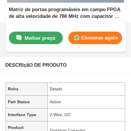
Matriz de portas programáveis ​​em campo FPGA
de alta velocidade de 766 MHz com capacitor de
tântalo de 22uF e tempo de estabilização de 6
microssegundos
Converse agora
Melhor preço
DESCRIçãO DE PRODUTO
Rohs
Details
Part Status
Active
Interface Type
2-Wire, I2C
Product
Tantalum Capacitor