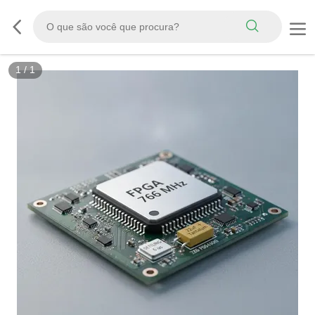
1
/
1