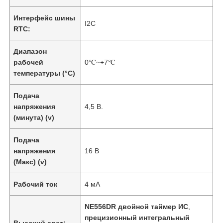
Интерфейс шины
I2C
RTC:
Диапазон
рабочей
0℃~+7℃
температуры (°C)
Подача
напряжения
4,5 В.
(минута) (v)
Подача
напряжения
16 В
(Макс) (v)
Рабочий ток
4 мА
NE556DR двойной таймер ИС
,
прецизионный интегральный
Высокий свет: