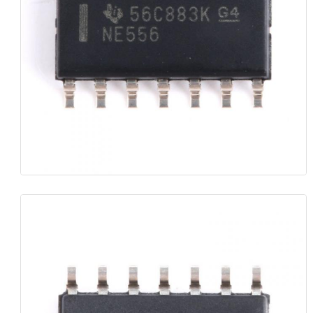
Радиочастотные интегральные схемы
Электронные компоненты
Программирование ПЛК
Модуль GPS
Радиочастотный модуль
Модуль питания
Полупроводниковое реле