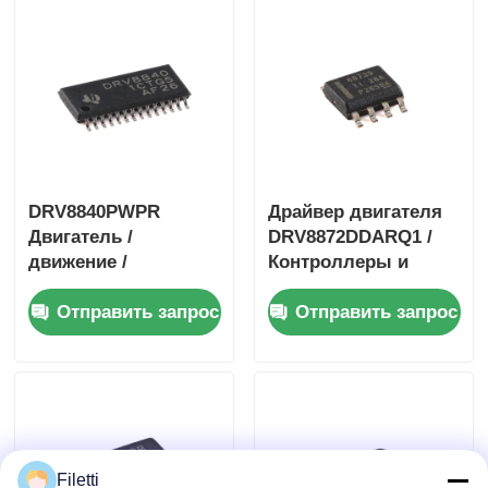
шаговый двигатель
DRV8840PWPR
Драйвер двигателя
Двигатель /
DRV8872DDARQ1 /
движение /
Контроллеры и
контроллеры
драйверы
Отправить запрос
Отправить запрос
зажигания и
двигателей / систем
драйверы 5A
зажигания 3.6A
Двигатель
Драйвер щеточного
двигателя
двигателя
постоянного тока с
постоянного тока с
щеткой
отчетом об ошибках
Filetti