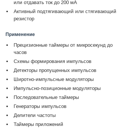
или отдавать ток до 200 мА
Активный подтягивающий или стягивающий
О нас
резистор
Применение
Экскурсия по заводу
Прецизионные таймеры от микросекунд до
часов
Контроль качества
Схемы формирования импульсов
Детекторы пропущенных импульсов
Свяжитесь с нами
Широтно-импульсные модуляторы
Импульсно-позиционные модуляторы
Новости
Последовательные таймеры
Генераторы импульсов
Случаи
Делители частоты
Таймеры приложений
FPGA Field Programmable Gate Array (ФПГА полев