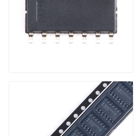
Антенна связи
Разъем
Фил -фишек управления питанием