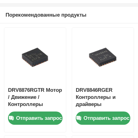
Порекомендованные продукты
DRV8876RGTR Мотор
DRV8846RGER
/ Движение /
Контроллеры и
Контроллеры
драйверы
зажигания и
двигателей /
Отправить запрос
Отправить запрос
драйверы 40-V 3.5-A
движения /
H-мостовой Драйвер
зажигания 1,4А
с I
биполярный