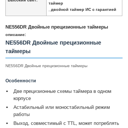
таймер
,
двойной таймер ИС с гарантией
NE556DR Двойные прецизионные таймеры
описание:
NE556DR Двойные прецизионные
таймеры
NE556DR Двойные прецизионные таймеры
Особенности
Домой
Две прецизионные схемы таймера в одном
корпусе
Астабильный или моностабильный режим
Продукты
работы
Выход, совместимый с TTL, может потреблять
Видеозаписи