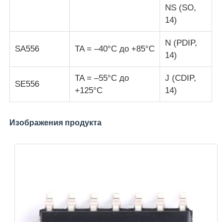
NS (SO,
14)
обломок eeprom
N (PDIP,
SA556
TA = –40°C до +85°C
14)
PSRAM Chip
TA = –55°C до
J (CDIP,
SE556
Чип SRAM
+125°C
14)
Никакой вспышки
Изображения продукта
Микросхема EPROM
UART IC
ADC DAC