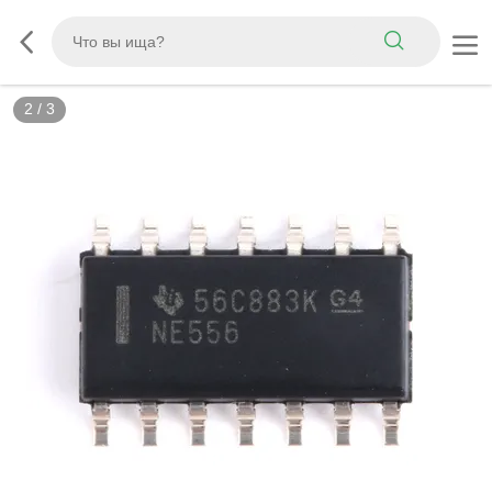
3
/
3