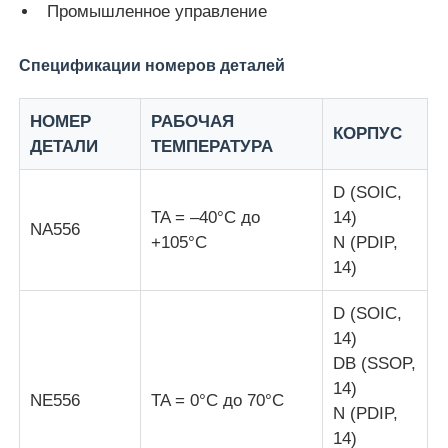
Промышленное управление
Блок микроконтроллера MCU
Спецификации номеров деталей
Система SOC на чипе
НОМЕР
РАБОЧАЯ
КОРПУС
ДЕТАЛИ
ТЕМПЕРАТУРА
IC MPU
D (SOIC,
TA = –40°C до
14)
NA556
+105°C
N (PDIP,
CPLD PLD
14)
Инфракрасный тепловой детектор
D (SOIC,
14)
DB (SSOP,
Обломок DSP IC
14)
NE556
TA = 0°C до 70°C
N (PDIP,
Микросхема памяти ДРАХМЫ
14)