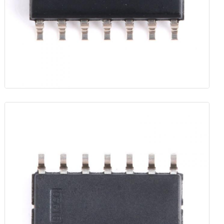
رقاقة eeprom
شريحة PSRAM
شريحة SRAM
ولا فلاش
ذاكرة القراءة فقط القابلة للمسح والبرمجة (EPROM) IC
IC UART
إدارة التحكم في الطاقة