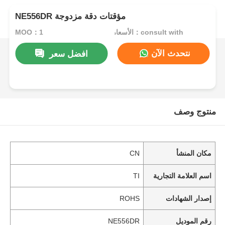
NE556DR مؤقتات دقة مزدوجة
الأسعار：consult with
MOQ：1
نتحدث الآن
افضل سعر
منتوج وصف
مكان المنشأ
CN
اسم العلامة التجارية
TI
إصدار الشهادات
ROHS
رقم الموديل
NE556DR