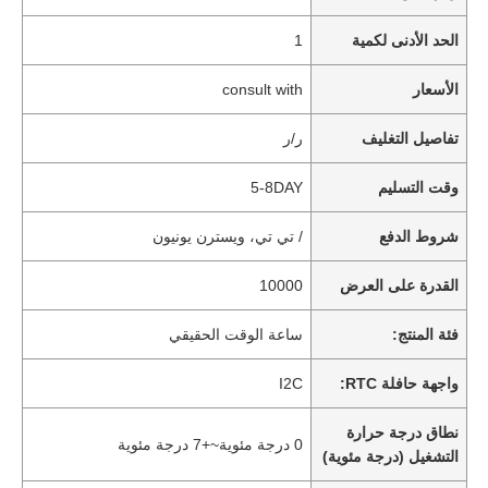
الحد الأدنى لكمية
1
الأسعار
consult with
تفاصيل التغليف
ر/ر
وقت التسليم
5-8DAY
شروط الدفع
/ تي تي، ويسترن يونيون
القدرة على العرض
10000
فئة المنتج:
ساعة الوقت الحقيقي
واجهة حافلة RTC:
I2C
نطاق درجة حرارة
0 درجة مئوية~+7 درجة مئوية
التشغيل (درجة مئوية)