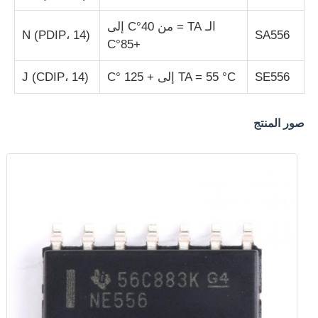
الـ TA = من 40°C إلى
N (PDIP، 14)
SA556
وحدة متحكم MCU
+85°C
SE556
TA = 55 °C إلى + 125 °C
J (CDIP، 14)
نظام على رقاقة
صور المنتج
وحدة تحكم MPU
CPLD PLD
كاشف الحرارة تحت الحمراء
رقاقة IC DSP
شريحة ذاكرة DRAM