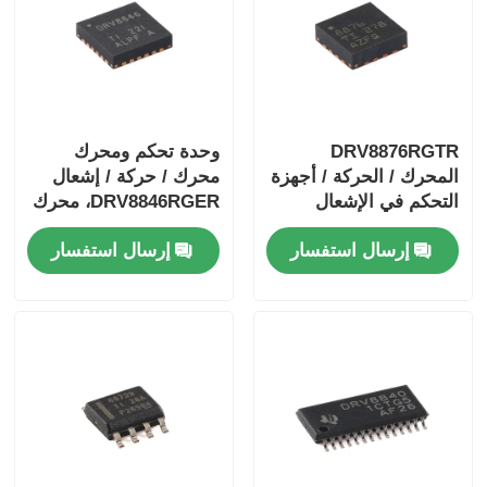
DRV8876RGTR
وحدة تحكم ومحرك
المحرك / الحركة / أجهزة
محرك / حركة / إشعال
التحكم في الإشعال
DRV8846RGER، محرك
والسائقين 40-فولت 3.5-
محرك ثنائي القطب
إرسال استفسار
إرسال استفسار
أيه H-جسر محرك
بخطوات 1.4 أمبير
السائق مع I