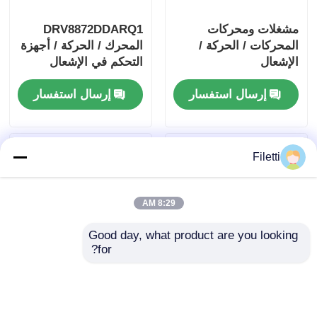
مشغلات ومحركات
DRV8872DDARQ1
المحركات / الحركة /
المحرك / الحركة / أجهزة
الإشعال
التحكم في الإشعال
DRV8840PWPR 5A
والسائقين 3.6A فرشاة
إرسال استفسار
إرسال استفسار
مشغل محرك DC ذو
محرك DC
فرشاة
Filetti
8:29 AM
Good day, what product are you looking 
for?
مشغل LED بتيار ثابت 8
DRV8305NPHPR وحدة
بت Fm+ وناقل I2C
تحكم ومحرك المحرك /
TLC59108IPWR
الحركة / الإشعال 45