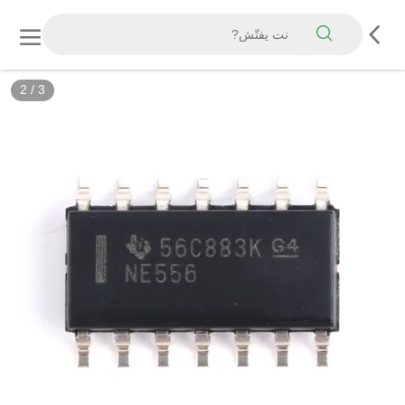
2
/
3