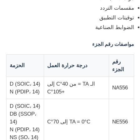
مقسمات التردد
توقيتات التطبيق
حولنا
الضوابط الصناعية
جولة في المصنع
مواصفات رقم الجزء
مراقبة الجودة
رقم
درجة حرارة العمل
الحزمة
الجزء
اتصل بنا
الـ TA = من 40°C إلى
D (SOIC، 14)
NA556
N (PDIP، 14)
+105°C
أخبار
D (SOIC، 14)
DB (SSOP،
القضايا
NE556
TA = 0°C إلى 70°C
14)
N (PDIP، 14)
مجموعة بوابة قابلة للبرمجة في مجال FPGA
NS (SO، 14)