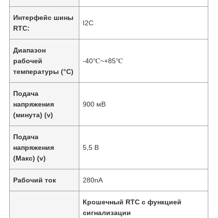
Интерфейс шины
I2C
RTC:
Диапазон
рабочей
-40℃~+85℃
температуры (°C)
Подача
напряжения
900 мВ
(минута) (v)
Подача
напряжения
5,5 В
(Макс) (v)
Рабочий ток
280nA
Крошечный RTC с функцией
сигнализации