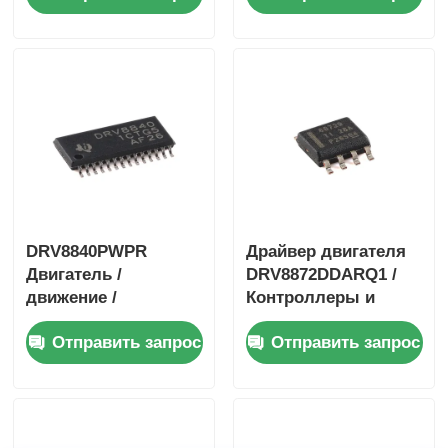
H-мостовой Драйвер
зажигания 1,4А
с I
биполярный
шаговый двигатель
DRV8840PWPR
Драйвер двигателя
Двигатель /
DRV8872DDARQ1 /
движение /
Контроллеры и
контроллеры
драйверы
Отправить запрос
Отправить запрос
зажигания и
двигателей / систем
драйверы 5A
зажигания 3.6A
Двигатель
Драйвер щеточного
двигателя
двигателя
постоянного тока с
постоянного тока с