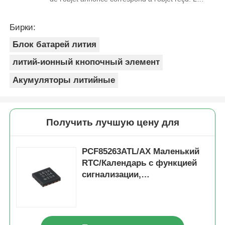
prix était réaliste. Je rachèterais de ce vendeur.
Merci Beaucoup!
Бирки:
Блок батарей лития
литий-ионный кнопочный элемент
Акумуляторы литийные
Получить лучшую цену для
PCF85263ATL/AX Маленький
RTC/Календарь с функцией
сигнализации,
переключением батареи,
вводом штампа времени и
I2C-автобусом