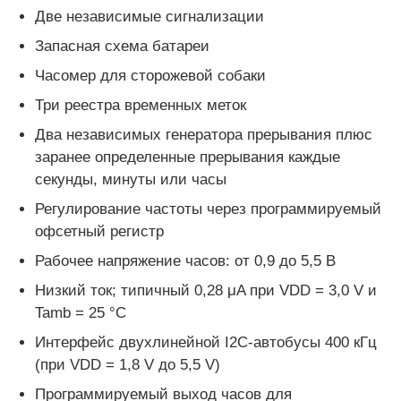
Две независимые сигнализации
Запасная схема батареи
Блок микроконтроллера MCU
Часомер для сторожевой собаки
Система SOC на чипе
Три реестра временных меток
Два независимых генератора прерывания плюс
заранее определенные прерывания каждые
IC MPU
секунды, минуты или часы
Регулирование частоты через программируемый
CPLD PLD
офсетный регистр
Рабочее напряжение часов: от 0,9 до 5,5 В
Инфракрасный тепловой детектор
Низкий ток; типичный 0,28 μA при VDD = 3,0 V и
Tamb = 25 °C
Обломок DSP IC
Интерфейс двухлинейной I2C-автобусы 400 кГц
(при VDD = 1,8 V до 5,5 V)
Микросхема памяти ДРАХМЫ
Программируемый выход часов для