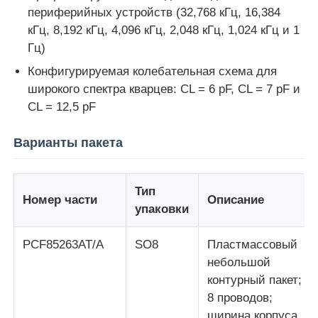
периферийных устройств (32,768 кГц, 16,384
кГц, 8,192 кГц, 4,096 кГц, 2,048 кГц, 1,024 кГц и 1
обломок eeprom
Гц)
Конфигурируемая колебательная схема для
PSRAM Chip
широкого спектра кварцев: CL = 6 pF, CL = 7 pF и
CL = 12,5 pF
Чип SRAM
Варианты пакета
Никакой вспышки
Тип
Номер части
Описание
упаковки
Микросхема EPROM
PCF85263AT/A
SO8
Пластмассовый
UART IC
небольшой
контурный пакет;
8 проводов;
ADC DAC
ширина корпуса