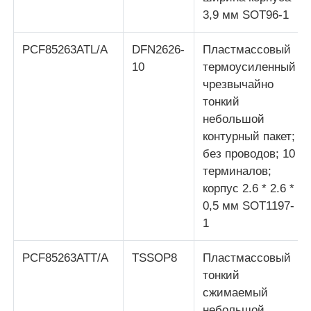
3,9 мм SOT96-1
Радиочастотные интегральные схемы
PCF85263ATL/A
DFN2626-
Пластмассовый
10
термоусиленный
Электронные компоненты
чрезвычайно
тонкий
Программирование ПЛК
небольшой
контурный пакет;
без проводов; 10
Модуль GPS
терминалов;
корпус 2.6 * 2.6 *
0,5 мм SOT1197-
Радиочастотный модуль
1
Модуль питания
PCF85263ATT/A
TSSOP8
Пластмассовый
тонкий
сжимаемый
Полупроводниковое реле
небольшой