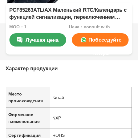
PCF85263ATL/AX Маленький RTC/Календарь с
функцией сигнализации, переключением
батареи, вводом штампа времени и I2C-
MOQ：1
Цена：consult with
автобусом
Побеседуйте
Лучшая цена
теперь
Характер продукции
Место
Китай
происхождения
Фирменное
NXP
наименование
Сертификация
ROHS