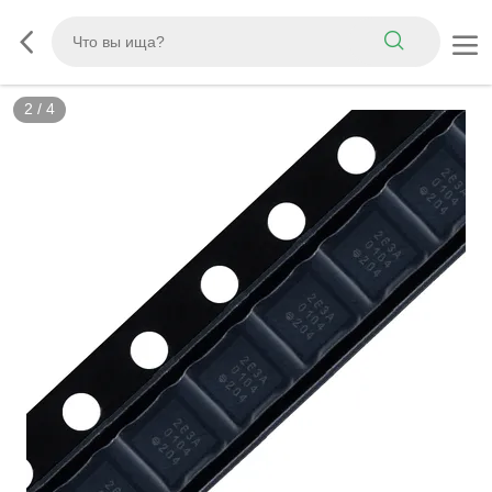
3
/
4