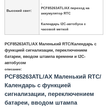
,
PCF85263ATL/AX переход на
Высокий свет:
аккумулятор RTC
,
Календарь I2C-автобуса с
часовой меткой
PCF85263ATL/AX Маленький RTC/Календарь с
функцией сигнализации, переключением
батареи, вводом штампа времени и I2C-
автобусом
описание:
PCF85263ATL/AX Маленький RTC/
Домой
Календарь с функцией
Продукты
сигнализации, переключением
батареи, вводом штампа
Видеозаписи