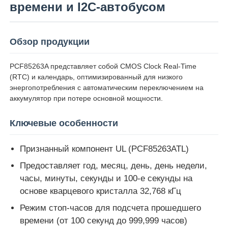
времени и I2C-автобусом
О нас
Обзор продукции
Экскурсия по заводу
PCF85263A представляет собой CMOS Clock Real-Time
(RTC) и календарь, оптимизированный для низкого
энергопотребления с автоматическим переключением на
Контроль качества
аккумулятор при потере основной мощности.
Ключевые особенности
Свяжитесь с нами
Признанный компонент UL (PCF85263ATL)
Новости
Предоставляет год, месяц, день, день недели,
часы, минуты, секунды и 100-е секунды на
Случаи
основе кварцевого кристалла 32,768 кГц
Режим стоп-часов для подсчета прошедшего
времени (от 100 секунд до 999,999 часов)
FPGA Field Programmable Gate Array (ФПГА полев