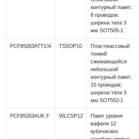
контурный пакет;
Антенна связи
8 проводов;
ширина тела 3
мм SOT505-1
Разъем
PCF85263ATT1/A
TSSOP10
Пластмассовый
Фил -фишек управления питанием
тонкий
сжимающийся
небольшой
контурный пакет;
10 проводов;
ширина тела 3
мм SOT552-1
PCF85263AUK F
WLCSP12
Пакет уровня
вафеля 12
кубических